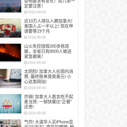
证明要求有变化！这几条一
定要注意！
2026-08-06
近10万人排队入籍加拿大!
美国人占一半以上! 现在申
请要等19个月
2026-08-06
山火失控烧毁200多栋房
屋，全省已有8000人被迫
紧急撤离！
2026-08-06
太阴险! 加拿大人在国内消
费, 最终账单竟是美元! 小
心这类网站!
2026-08-06
炸锅! 加拿大人直言吃不起
麦当劳: 一顿快餐比“正餐”
还贵!
2026-08-06
气炸! 大温华人买iPhone显
示”已送达”, 查监控傻眼: 根