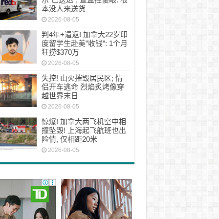
本没人来送货
2026-08-05
判4年+遣返! 加拿大22岁印
度留学生赴美”收钱”: 1个月
狂捞$370万
2026-08-05
失控! 山火摧毁居民区; 情
侣开车逃命 烈焰炙烤像穿
越世界末日
2026-08-05
惊爆! 加拿大两飞机空中相
撞坠毁! 上海起飞航班也出
险情, 仅相距20米
2026-08-05