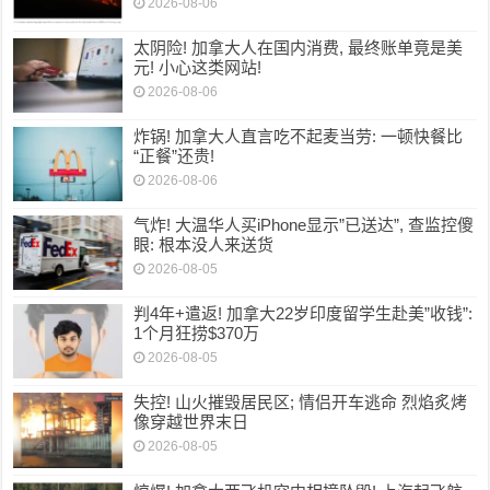
2026-08-06
太阴险! 加拿大人在国内消费, 最终账单竟是美
元! 小心这类网站!
2026-08-06
炸锅! 加拿大人直言吃不起麦当劳: 一顿快餐比
“正餐”还贵!
2026-08-06
气炸! 大温华人买iPhone显示”已送达”, 查监控傻
眼: 根本没人来送货
2026-08-05
判4年+遣返! 加拿大22岁印度留学生赴美”收钱”:
1个月狂捞$370万
2026-08-05
失控! 山火摧毁居民区; 情侣开车逃命 烈焰炙烤
像穿越世界末日
2026-08-05