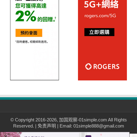
© Copyright 2016-2026, 加国观察-01simple.com All Rights
Reserved. |
免责声明
| Email: 01simple888@gmail.com