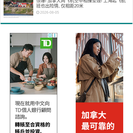
惊爆! 加拿大两飞机空中相撞坠毁! 上海起飞航
班也出险情, 仅相距20米
2026-08-05