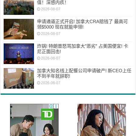
值！深感内疚！
2026-08-07
申请通道正式开启! 加拿大CRA赔钱了 最高可
领$5000 现在就能申领!
2026-08-07
炸锅! 特朗普怒骂加拿大”恶劣” 占美国便宜! 卡
尼正面回击!
2026-08-07
加拿大知名线上配餐公司申请破产! 新CEO上任
不到半年就辞职!
2026-08-07