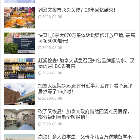
列治文夜市永久关停？26年回忆结束！
2026-08-08
快查! 加拿大870万集体诉讼赔偿开放申请, 最高
可领5000加元!
2026-08-08
赶紧检查! 加拿大紧急召回知名品牌瓶装水、汉
堡肉饼! BC省有售
2026-08-08
加拿大医院Google评分近半为差评！看个急诊
居然等了16小时！
2026-08-08
砍了又恢复！加拿大政府悄然回调难民医保，
部分福利重新全额报销！
2026-08-08
崩溃！多大留学生：父母花几百万送她留学不