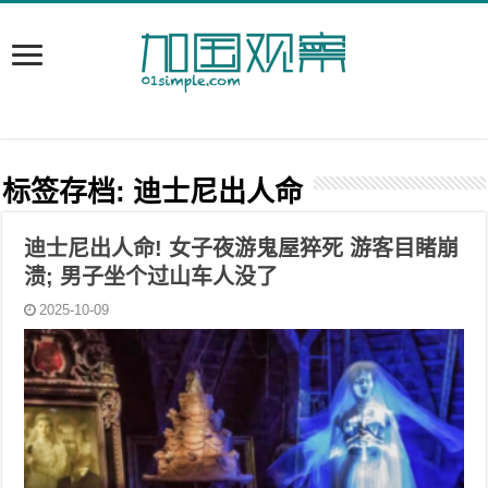
标签存档:
迪士尼出人命
迪士尼出人命! 女子夜游鬼屋猝死 游客目睹崩
溃; 男子坐个过山车人没了
2025-10-09