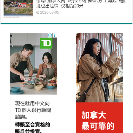
惊爆! 加拿大两飞机空中相撞坠毁! 上海起飞航
班也出险情, 仅相距20米
2026-08-05