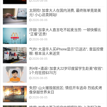
2026-08-06
太阴险! 加拿大人在国内消费, 最终账单竟是美
元! 小心这类网站!
2026-08-06
炸锅! 加拿大人直言吃不起麦当劳: 一顿快餐比
“正餐”还贵!
2026-08-06
气炸! 大温华人买iPhone显示”已送达”, 查监控傻
眼: 根本没人来送货
2026-08-05
判4年+遣返! 加拿大22岁印度留学生赴美”收钱”:
1个月狂捞$370万
2026-08-05
失控! 山火摧毁居民区; 情侣开车逃命 烈焰炙烤
像穿越世界末日
2026-08-05