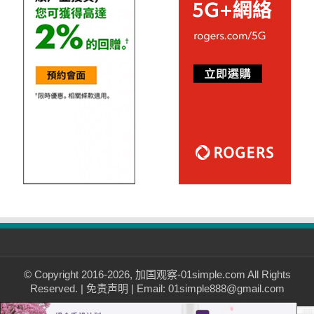
© Copyright 2016-2026, 加国观察-01simple.com All Rights
Reserved. |
免责声明
| Email: 01simple888@gmail.com