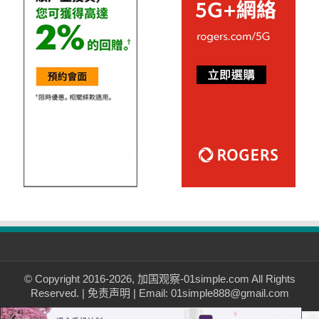
© Copyright 2016-2026, 加国观察-01simple.com All Rights
Reserved. |
免责声明
| Email: 01simple888@gmail.com