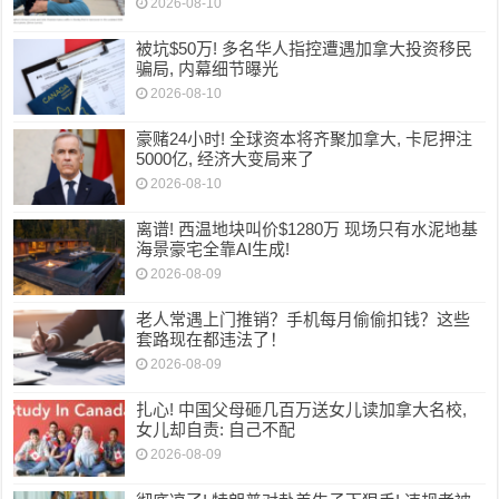
2026-08-10
被坑$50万! 多名华人指控遭遇加拿大投资移民
骗局, 内幕细节曝光
2026-08-10
豪赌24小时! 全球资本将齐聚加拿大, 卡尼押注
5000亿, 经济大变局来了
2026-08-10
离谱! 西温地块叫价$1280万 现场只有水泥地基
海景豪宅全靠AI生成!
2026-08-09
老人常遇上门推销？手机每月偷偷扣钱？这些
套路现在都违法了！
2026-08-09
扎心! 中国父母砸几百万送女儿读加拿大名校,
女儿却自责: 自己不配
2026-08-09