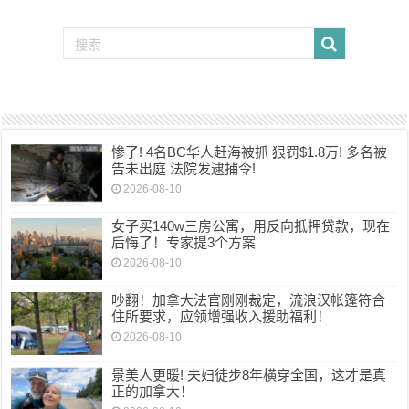
惨了! 4名BC华人赶海被抓 狠罚$1.8万! 多名被
告未出庭 法院发逮捕令!
2026-08-10
女子买140w三房公寓，用反向抵押贷款，现在
后悔了！专家提3个方案
2026-08-10
吵翻！加拿大法官刚刚裁定，流浪汉帐篷符合
住所要求，应领增强收入援助福利！
2026-08-10
景美人更暖! 夫妇徒步8年横穿全国，这才是真
正的加拿大！