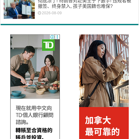
彻底凉了! 特朗普对赴美生子下狠手! 违规者被
撤签、终身禁入, 孩子美国籍也难保?
2026-08-09