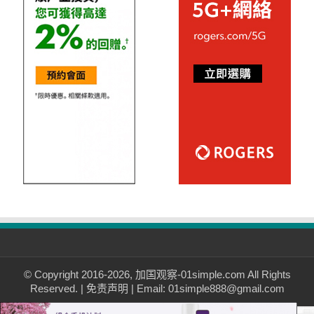
© Copyright 2016-2026, 加国观察-01simple.com All Rights
Reserved. |
免责声明
| Email: 01simple888@gmail.com