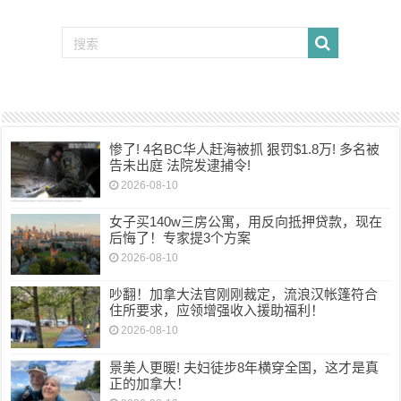
惨了! 4名BC华人赶海被抓 狠罚$1.8万! 多名被
告未出庭 法院发逮捕令!
2026-08-10
女子买140w三房公寓，用反向抵押贷款，现在
后悔了！专家提3个方案
2026-08-10
吵翻！加拿大法官刚刚裁定，流浪汉帐篷符合
住所要求，应领增强收入援助福利！
2026-08-10
景美人更暖! 夫妇徒步8年横穿全国，这才是真
正的加拿大！