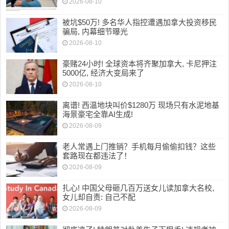
2026-08-10
被坑$50万! 多名华人指控遭遇加拿大投资移民
骗局, 内幕细节曝光
2026-08-10
豪赌24小时! 全球资本将齐聚加拿大, 卡尼押注
5000亿, 经济大变局来了
2026-08-10
离谱! 西温地块叫价$1280万 现场只有水泥地基
海景豪宅全靠AI生成!
2026-08-09
老人常遇上门推销？手机每月偷偷扣钱？这些
套路现在都违法了！
2026-08-09
扎心! 中国父母砸几百万送女儿读加拿大名校,
女儿却自责: 自己不配
2026-08-09