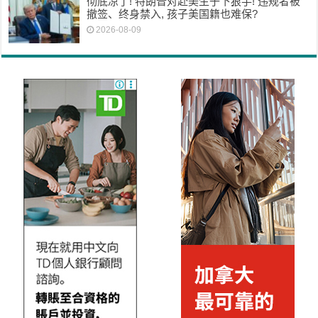
彻底凉了! 特朗普对赴美生子下狠手! 违规者被
撤签、终身禁入, 孩子美国籍也难保?
2026-08-09