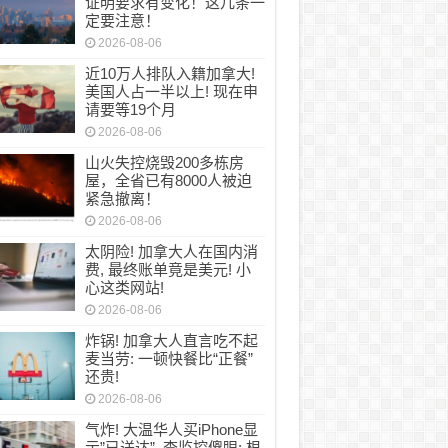
证明要求有变化！这几条一
定要注意！
2026-08-06
近10万人排队入籍加拿大!
美国人占一半以上! 现在申
请要等19个月
2026-08-06
山火失控烧毁200多栋房
屋，全省已有8000人被迫
紧急撤离！
2026-08-06
太阴险! 加拿大人在国内消
费, 最终账单竟是美元! 小
心这类网站!
2026-08-06
炸锅! 加拿大人直言吃不起
麦当劳: 一顿快餐比“正餐”
还贵!
2026-08-06
气炸! 大温华人买iPhone显
示”已送达”, 查监控傻眼: 根