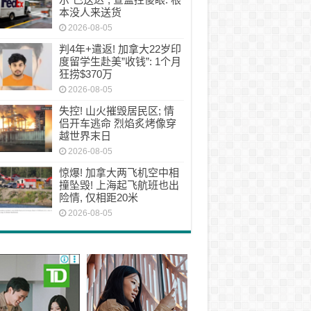
本没人来送货
2026-08-05
判4年+遣返! 加拿大22岁印
度留学生赴美”收钱”: 1个月
狂捞$370万
2026-08-05
失控! 山火摧毁居民区; 情
侣开车逃命 烈焰炙烤像穿
越世界末日
2026-08-05
惊爆! 加拿大两飞机空中相
撞坠毁! 上海起飞航班也出
险情, 仅相距20米
2026-08-05