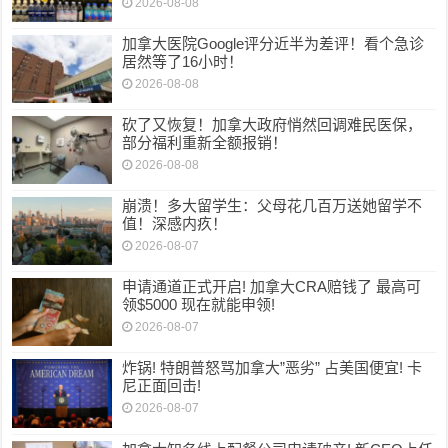
2026-08-08
加拿大医院Google评分近半为差评！看个急诊
居然等了16小时！
2026-08-08
砍了又恢复！加拿大政府悄然回调难民医保，
部分福利重新全额报销！
2026-08-08
崩溃！多大留学生：父母花几百万送她留学不
值！深感内疚！
2026-08-07
申请通道正式开启! 加拿大CRA赔钱了 最高可
领$5000 现在就能申领!
2026-08-07
炸锅! 特朗普怒骂加拿大”恶劣” 占美国便宜! 卡
尼正面回击!
2026-08-07