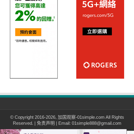
© Copyright 2016-2026, 加国观察-01simple.com All Rights
Reserved. |
免责声明
| Email: 01simple888@gmail.com