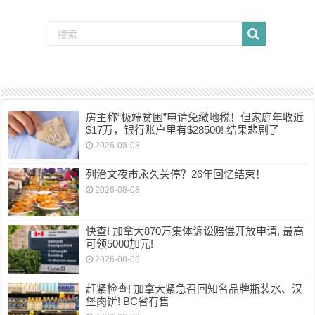
房主称“极端贫困”申请免缴地税！但家庭年收近
$17万，银行账户里有$28500! 结果悲剧了
2026-08-08
列治文夜市永久关停？26年回忆结束！
2026-08-08
快查! 加拿大870万集体诉讼赔偿开放申请, 最高
可领5000加元!
2026-08-08
赶紧检查! 加拿大紧急召回知名品牌瓶装水、汉
堡肉饼! BC省有售