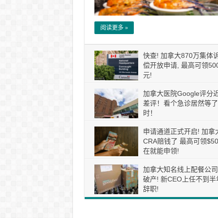
阅读更多 »
快查! 加拿大870万集体
偿开放申请, 最高可领50
元!
加拿大医院Google评分
差评！看个急诊居然等了
时！
申请通道正式开启! 加拿
CRA赔钱了 最高可领$50
在就能申领!
加拿大知名线上配餐公司
破产! 新CEO上任不到半
辞职!