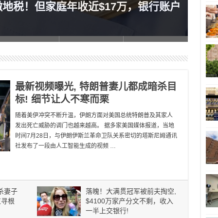
缴地税！但家庭年收近$17万，银行账户
列治
最新视频曝光, 特朗普妻儿都成暗杀目
标! 细节让人不寒而栗
随着美伊冲突不断升温，伊朗方面对美国总统特朗普及其家人
发出死亡威胁的调门也越来越高。 据多家美国媒体报道，当地
时间7月28日，与伊朗伊斯兰革命卫队关系密切的塔斯尼姆通讯
社发布了一段由人工智能生成的视频 …
杀妻子
落魄！大满贯冠军被前夫掏空,
束寻根
$4100万家产分文不剩，收入
一半上交银行!