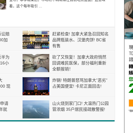
宣布，本季结束后，市场将不再继续在目前地点运营。这意味
着，这个每年吸引 …
诉讼赔
赶紧检查! 加拿大紧急召回知名
00加
品牌瓶装水、汉堡肉饼! BC省
有售
近半为
砍了又恢复！加拿大政府悄然
16小
回调难民医保，部分福利重新
全额报销！
大
炸锅! 特朗普怒骂加拿大”恶劣”
00 现
占美国便宜! 卡尼正面回击!
申请
山火烧到家门口! 大温热门公园
年就
冒浓烟 35户居民接疏散警报!