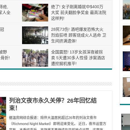
痔疮,
绝了! 女子刚离婚就中$400万
家人全
大奖 前夫翻脸争奖金 最高法院
这样判!
冠
28死73伤! 酒吧爆发恐怖大火
烈焰狂喷 顾客烧成火人逃命 卫
生间挤满遗体!
被野
全国震怒! 13岁女孩深夜被拐
骨折!
卖 5天遭30多人性侵 涉案酒店
遭挖掘机推平!
列治文夜市永久关停？26年回忆结
束！
据温房网综合报道：陪伴大温居民超过26年的列治文夜市
（Richmond Night Market）即将迎来变化。 近日，夜市运营方