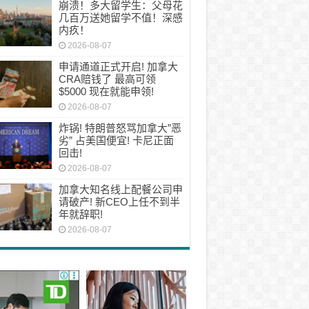
崩溃！多大留学生：父母花
几百万送她留学不值！深感
内疚！
2026-08-07
申请通道正式开启! 加拿大
CRA赔钱了 最高可领
$5000 现在就能申领!
2026-08-07
炸锅! 特朗普怒骂加拿大”恶
劣” 占美国便宜! 卡尼正面
回击!
2026-08-07
加拿大知名线上配餐公司申
请破产! 新CEO上任不到半
年就辞职!
2026-08-07