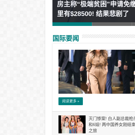
房主称“极端贫困”申请免
然等了16小时！
里有$28500! 结果悲剧了
国际要闻
阅读更多 »
灭门惨案! 白人副总裁枪
和6娃! 两中国养女刚结
之旅