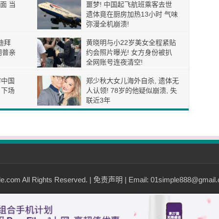
面 当
噩梦! 中国起飞航班乘客去世
遗体竟在厨房加热13小时 气味
弥漫全机崩溃!
迪拜
黄晓明与小22岁美女全程紧贴
朗普亲
约会照片曝光! 女方身份被扒
全网账号连夜清空!
穿中国
郑少秋大女儿海外自杀, 遗体无
 下场
人认领! 78岁的他疑似崩溃, 失
联近3年
com All Rights Reserved. |
免责声明
| Email: 01simple888@gmail