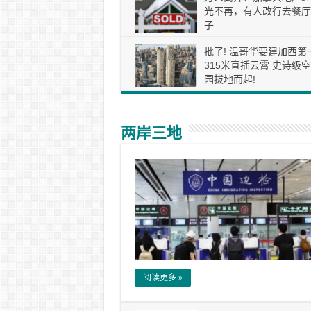
光不再，有人改行去餐厅
子
批了! 温哥华要建加西第
315米直插云霄 史诗级
园拔地而起!
两岸三地
阅读更多 »