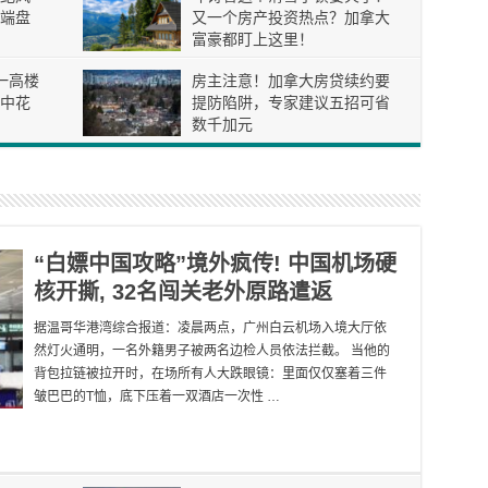
端盘
又一个房产投资热点？加拿大
富豪都盯上这里！
一高楼
房主注意！加拿大房贷续约要
空中花
提防陷阱，专家建议五招可省
数千加元
“白嫖中国攻略”境外疯传! 中国机场硬
核开撕, 32名闯关老外原路遣返
据温哥华港湾综合报道：凌晨两点，广州白云机场入境大厅依
然灯火通明，一名外籍男子被两名边检人员依法拦截。 当他的
背包拉链被拉开时，在场所有人大跌眼镜：里面仅仅塞着三件
皱巴巴的T恤，底下压着一双酒店一次性 …