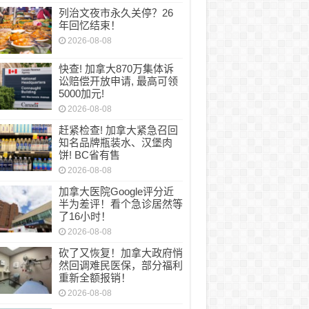
列治文夜市永久关停？26
年回忆结束！
文夜市永久关停？26年回忆结束！
2026-08-08
快查! 加拿大870万集体诉
讼赔偿开放申请, 最高可领
5000加元!
2026-08-08
赶紧检查! 加拿大紧急召回
知名品牌瓶装水、汉堡肉
饼! BC省有售
2026-08-08
加拿大医院Google评分近
半为差评！看个急诊居然等
了16小时！
2026-08-08
砍了又恢复！加拿大政府悄
然回调难民医保，部分福利
重新全额报销！
2026-08-08