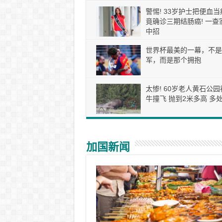
警惕! 33岁护士把便血当
竟确诊三期结肠癌! 一查
中招
世界杯最美的一幕，不是
军，而是那个拥抱
太惨! 60岁老人黄石公园
牛撞飞 抛到2米多高 多处
加国新闻