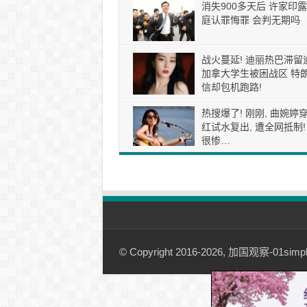
消失900多天后 许家印露
庭认罪悔罪 会判无期吗
战火蔓延! 迪丽热巴滞留
加拿大学生被困战区 特
信却包机跑路!
热搜爆了! 刚刚, 曲婉婷
红试水复出, 遭全网抵制!
很惨…
© Copyright 2016-2026, 加国观察-01simple.