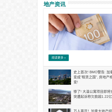
地产资讯
阅读更多 »
史上首次! BMO警告: 
变成”租赁之国”, 房地产
变!
惨了! 大温公寓项目即将
突遭起诉称欠款超1.22亿
万人离开！加拿大地产经