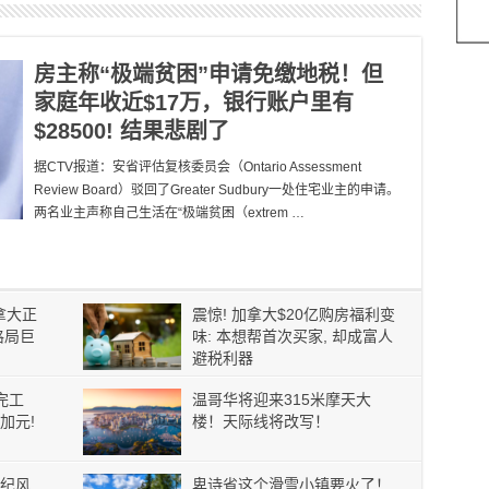
房主称“极端贫困”申请免缴地税！但
家庭年收近$17万，银行账户里有
$28500! 结果悲剧了
据CTV报道：安省评估复核委员会（Ontario Assessment
Review Board）驳回了Greater Sudbury一处住宅业主的申请。
两名业主声称自己生活在“极端贫困（extrem …
加拿大正
震惊! 加拿大$20亿购房福利变
格局巨
味: 本想帮首次买家, 却成富人
避税利器
完工
温哥华将迎来315米摩天大
加元!
楼！天际线将改写！
纪风
卑诗省这个滑雪小镇要火了！