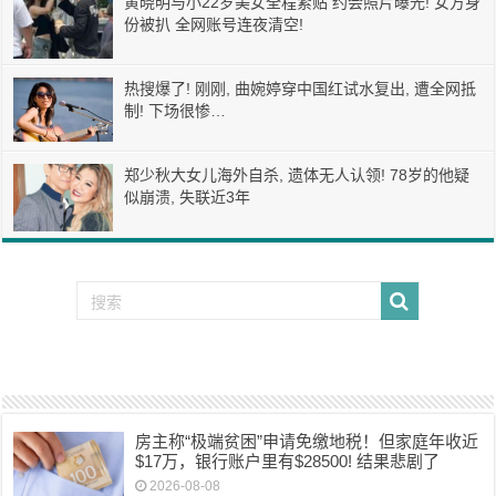
黄晓明与小22岁美女全程紧贴 约会照片曝光! 女方身
份被扒 全网账号连夜清空!
热搜爆了! 刚刚, 曲婉婷穿中国红试水复出, 遭全网抵
制! 下场很惨…
郑少秋大女儿海外自杀, 遗体无人认领! 78岁的他疑
似崩溃, 失联近3年
房主称“极端贫困”申请免缴地税！但家庭年收近
$17万，银行账户里有$28500! 结果悲剧了
2026-08-08