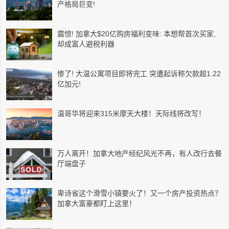
产格局巨变!
震惊! 加拿大$20亿购房福利变味: 本想帮首次买家,
却成富人避税利器
惨了! 大温公寓项目即将完工 突遭起诉称欠款超1.22
亿加元!
温哥华将迎来315米摩天大楼！天际线将改写！
万人离开！加拿大地产经纪风光不再，有人改行去餐
厅端盘子
卑诗省这个滑雪小镇要火了！又一个房产投资热点？
加拿大富豪都盯上这里！