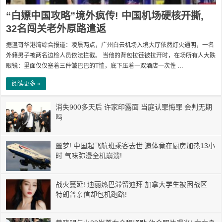
“白嫖中国攻略”境外疯传! 中国机场硬核开撕,
32名闯关老外原路遣返
据温哥华港湾综合报道：凌晨两点，广州白云机场入境大厅依然灯火通明，一名
外籍男子被两名边检人员依法拦截。 当他的背包拉链被拉开时，在场所有人大跌
眼镜：里面仅仅塞着三件皱巴巴的T恤，底下压着一双酒店一次性 …
阅读更多 »
消失900多天后 许家印露面 当庭认罪悔罪 会判无期
吗
噩梦! 中国起飞航班乘客去世 遗体竟在厨房加热13小
时 气味弥漫全机崩溃!
战火蔓延! 迪丽热巴滞留迪拜 加拿大学生被困战区
特朗普亲信却包机跑路!