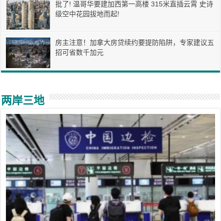
批了! 温哥华要建加西第一高楼 315米直插云霄 史诗
级空中花园拔地而起!
房主注意！加拿大房贷续约要提防陷阱，专家建议五
招可省数千加元
两岸三地