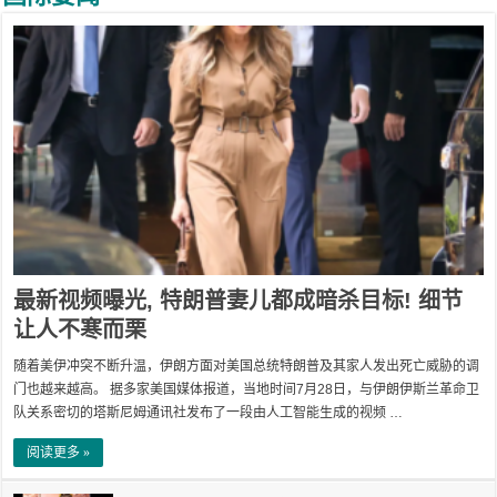
最新视频曝光, 特朗普妻儿都成暗杀目标! 细节
让人不寒而栗
随着美伊冲突不断升温，伊朗方面对美国总统特朗普及其家人发出死亡威胁的调
门也越来越高。 据多家美国媒体报道，当地时间7月28日，与伊朗伊斯兰革命卫
队关系密切的塔斯尼姆通讯社发布了一段由人工智能生成的视频 …
阅读更多 »