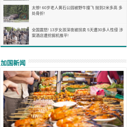
太惨! 60岁老人黄石公园被野牛撞飞 抛到2米多高 多
处骨折!
全国震怒! 13岁女孩深夜被拐卖 5天遭30多人性侵 涉
案酒店遭挖掘机推平!
加国新闻