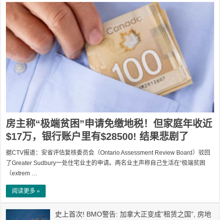
房主称“极端贫困”申请免缴地税！但家庭年收近
$17万，银行账户里有$28500! 结果悲剧了
据CTV报道：安省评估复核委员会（Ontario Assessment Review Board）驳回
了Greater Sudbury一处住宅业主的申请。两名业主声称自己生活在“极端贫困
（extrem …
阅读更多 »
史上首次! BMO警告: 加拿大正变成”租赁之国”, 房地