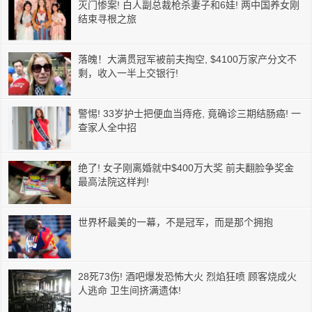
灭门惨案! 白人副总裁枪杀妻子和6娃! 两中国养女刚
结束寻根之旅
落魄！大满贯冠军被前夫掏空, $4100万家产分文不
剩，收入一半上交银行!
警惕! 33岁护士把便血当痔疮, 竟确诊三期结肠癌! 一
查家人全中招
绝了! 女子刚离婚就中$400万大奖 前夫翻脸争奖金
最高法院这样判!
世界杯最美的一幕，不是冠军，而是那个拥抱
28死73伤! 酒吧爆发恐怖大火 烈焰狂喷 顾客烧成火
人逃命 卫生间挤满遗体!