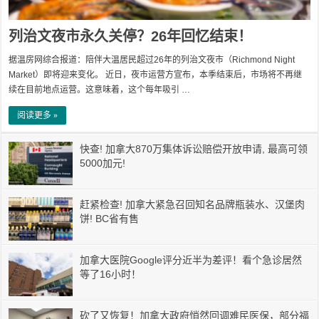
列治文夜市永久关停？26年回忆结束！
据温房网综合报道：陪伴大温居民超过26年的列治文夜市（Richmond Night
Market）即将迎来变化。 近日，夜市运营方宣布，本季结束后，市场将不再继
续在目前地点运营。这意味着，这个每年吸引 …
阅读更多 »
快查! 加拿大870万集体诉讼赔偿开放申请, 最高可领
5000加元!
赶紧检查! 加拿大紧急召回知名品牌瓶装水、汉堡肉
饼! BC省有售
加拿大医院Google评分近半为差评！看个急诊居然
等了16小时！
砍了又恢复！加拿大政府悄然回调难民医保，部分福