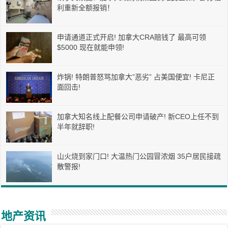
利重新全额报销！
申请通道正式开启! 加拿大CRA赔钱了 最高可领
$5000 现在就能申领!
炸锅! 特朗普怒骂加拿大”恶劣” 占美国便宜! 卡尼正
面回击!
加拿大知名线上配餐公司申请破产! 新CEO上任不到
半年就辞职!
山火烧到家门口! 大温热门公园冒浓烟 35户居民接疏
散警报!
地产资讯