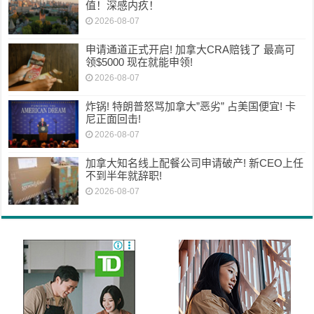
值！深感内疚！
2026-08-07
申请通道正式开启! 加拿大CRA赔钱了 最高可
领$5000 现在就能申领!
2026-08-07
炸锅! 特朗普怒骂加拿大”恶劣” 占美国便宜! 卡
尼正面回击!
2026-08-07
加拿大知名线上配餐公司申请破产! 新CEO上任
不到半年就辞职!
2026-08-07