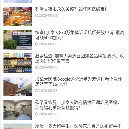
列治文夜市永久关停？26年回忆结束！
2026-08-08
快查! 加拿大870万集体诉讼赔偿开放申请, 最高
可领5000加元!
2026-08-08
赶紧检查! 加拿大紧急召回知名品牌瓶装水、汉
堡肉饼! BC省有售
2026-08-08
加拿大医院Google评分近半为差评！看个急诊
居然等了16小时！
2026-08-08
砍了又恢复！加拿大政府悄然回调难民医保，
部分福利重新全额报销！
2026-08-08
崩溃！多大留学生：父母花几百万送她留学不