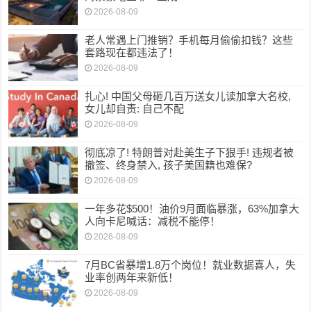
2026-08-09
老人常遇上门推销？手机每月偷偷扣钱？这些
套路现在都违法了！
2026-08-09
扎心! 中国父母砸几百万送女儿读加拿大名校,
女儿却自责: 自己不配
2026-08-09
彻底凉了! 特朗普对赴美生子下狠手! 违规者被
撤签、终身禁入, 孩子美国籍也难保?
2026-08-09
一年多花$500！油价9月面临暴涨，63%加拿大
人向卡尼喊话：减税不能停！
2026-08-09
7月BC省暴增1.8万个岗位！就业数据喜人，失
业率创两年来新低！
2026-08-09