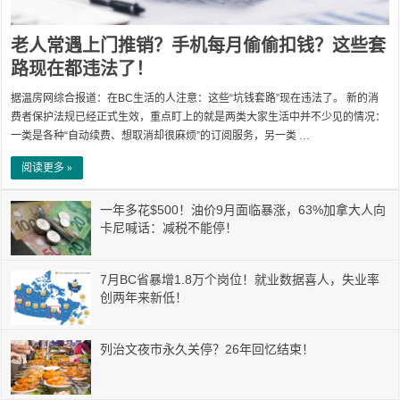
老人常遇上门推销？手机每月偷偷扣钱？这些套
路现在都违法了！
据温房网综合报道：在BC生活的人注意：这些“坑钱套路”现在违法了。 新的消
费者保护法规已经正式生效，重点盯上的就是两类大家生活中并不少见的情况：
一类是各种“自动续费、想取消却很麻烦”的订阅服务，另一类 …
阅读更多 »
一年多花$500！油价9月面临暴涨，63%加拿大人向
卡尼喊话：减税不能停！
7月BC省暴增1.8万个岗位！就业数据喜人，失业率
创两年来新低！
列治文夜市永久关停？26年回忆结束！