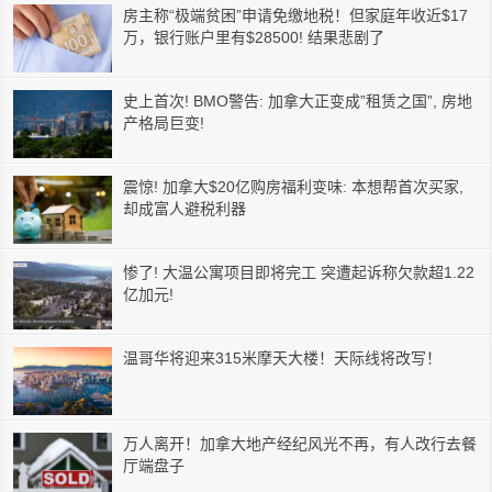
房主称“极端贫困”申请免缴地税！但家庭年收近$17
万，银行账户里有$28500! 结果悲剧了
史上首次! BMO警告: 加拿大正变成”租赁之国”, 房地
产格局巨变!
震惊! 加拿大$20亿购房福利变味: 本想帮首次买家,
却成富人避税利器
惨了! 大温公寓项目即将完工 突遭起诉称欠款超1.22
亿加元!
温哥华将迎来315米摩天大楼！天际线将改写！
万人离开！加拿大地产经纪风光不再，有人改行去餐
厅端盘子