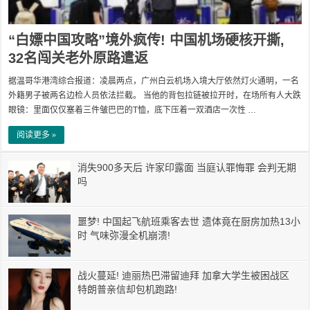
“白嫖中国攻略”境外疯传! 中国机场硬核开撕,
32名闯关老外原路遣返
据温哥华港湾综合报道：凌晨两点，广州白云机场入境大厅依然灯火通明，一名
外籍男子被两名边检人员依法拦截。 当他的背包拉链被拉开时，在场所有人大跌
眼镜：里面仅仅塞着三件皱巴巴的T恤，底下压着一双酒店一次性 …
阅读更多 »
消失900多天后 许家印露面 当庭认罪悔罪 会判无期
吗
噩梦! 中国起飞航班乘客去世 遗体竟在厨房加热13小
时 气味弥漫全机崩溃!
战火蔓延! 迪丽热巴滞留迪拜 加拿大学生被困战区
特朗普亲信却包机跑路!