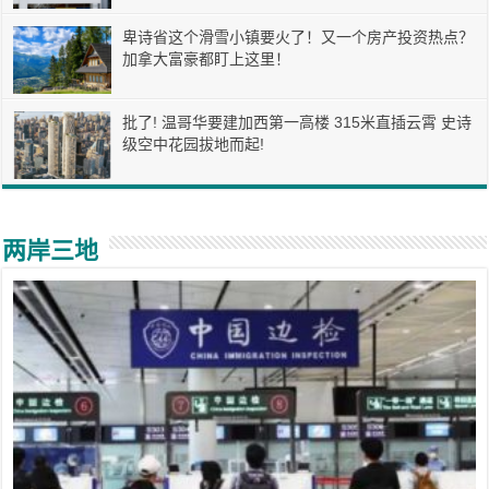
卑诗省这个滑雪小镇要火了！又一个房产投资热点？
加拿大富豪都盯上这里！
批了! 温哥华要建加西第一高楼 315米直插云霄 史诗
级空中花园拔地而起!
两岸三地