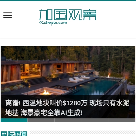
离谱! 西温地块叫价$1280万 现场只有水泥
地基 海景豪宅全靠AI生成!
国际要闻