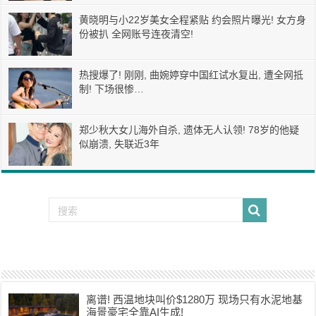
黄晓明与小22岁美女全程紧贴 约会照片曝光! 女方身
份被扒 全网账号连夜清空!
热搜爆了! 刚刚, 曲婉婷穿中国红试水复出, 遭全网抵
制! 下场很惨…
郑少秋大女儿海外自杀, 遗体无人认领! 78岁的他疑
似崩溃, 失联近3年
离谱! 西温地块叫价$1280万 现场只有水泥地基
海景豪宅全靠AI生成!