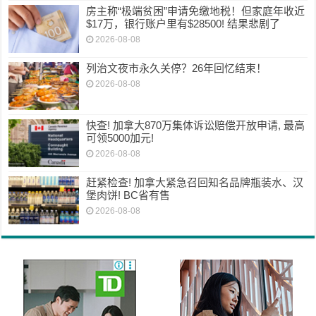
房主称“极端贫困”申请免缴地税！但家庭年收近
$17万，银行账户里有$28500! 结果悲剧了
2026-08-08
列治文夜市永久关停？26年回忆结束！
2026-08-08
快查! 加拿大870万集体诉讼赔偿开放申请, 最高
可领5000加元!
2026-08-08
赶紧检查! 加拿大紧急召回知名品牌瓶装水、汉
堡肉饼! BC省有售
2026-08-08