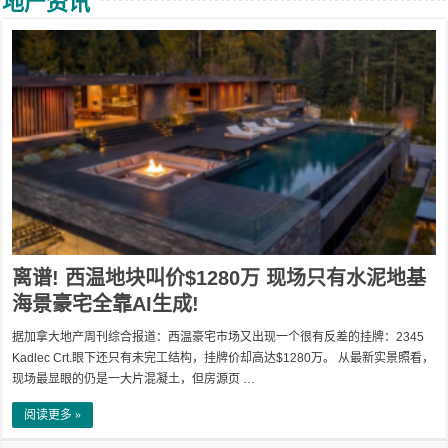
地产资讯
离谱! 西温地块叫价$1280万 现场只有水泥地基
海景豪宅全靠AI生成!
据加拿大地产周刊综合报道：西温豪宅市场又出现一个很有反差的挂牌：2345
Kadlec Crt.眼下还只有未完工结构，挂牌价却高达$1280万。 从最新实景照看，
现场最显眼的仍是一大片混凝土，但房源页 …
阅读更多 »