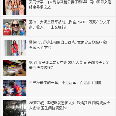
灭门惨案! 白人副总裁枪杀妻子和6娃! 两中国养女刚
结束寻根之旅
落魄！大满贯冠军被前夫掏空, $4100万家产分文不
剩，收入一半上交银行!
警惕! 33岁护士把便血当痔疮, 竟确诊三期结肠癌! 一
查家人全中招
绝了! 女子刚离婚就中$400万大奖 前夫翻脸争奖金
最高法院这样判!
世界杯最美的一幕，不是冠军，而是那个拥抱
28死73伤! 酒吧爆发恐怖大火 烈焰狂喷 顾客烧成火
人逃命 卫生间挤满遗体!