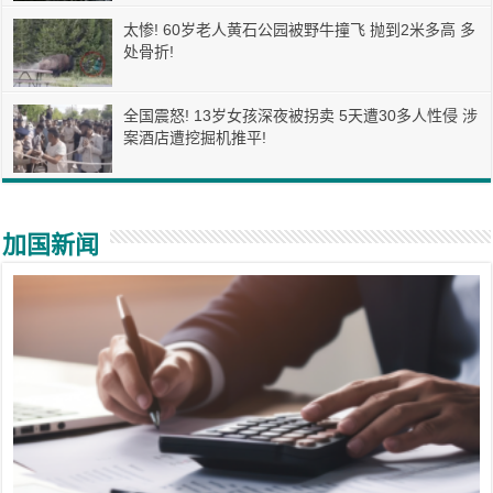
太惨! 60岁老人黄石公园被野牛撞飞 抛到2米多高 多
处骨折!
全国震怒! 13岁女孩深夜被拐卖 5天遭30多人性侵 涉
案酒店遭挖掘机推平!
加国新闻