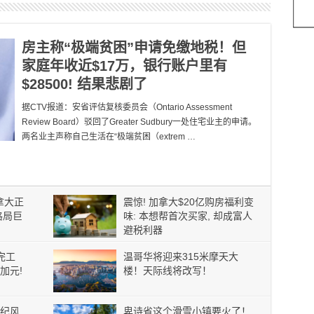
房主称“极端贫困”申请免缴地税！但
家庭年收近$17万，银行账户里有
$28500! 结果悲剧了
据CTV报道：安省评估复核委员会（Ontario Assessment
Review Board）驳回了Greater Sudbury一处住宅业主的申请。
两名业主声称自己生活在“极端贫困（extrem …
加拿大正
震惊! 加拿大$20亿购房福利变
格局巨
味: 本想帮首次买家, 却成富人
避税利器
完工
温哥华将迎来315米摩天大
加元!
楼！天际线将改写！
纪风
卑诗省这个滑雪小镇要火了！