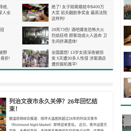
痔疮,
绝了! 女子刚离婚就中$400万
家人全
大奖 前夫翻脸争奖金 最高法院
这样判!
冠
28死73伤! 酒吧爆发恐怖大火
烈焰狂喷 顾客烧成火人逃命 卫
生间挤满遗体!
被野
全国震怒! 13岁女孩深夜被拐
骨折!
卖 5天遭30多人性侵 涉案酒店
遭挖掘机推平!
列治文夜市永久关停？26年回忆结
束！
据温房网综合报道：陪伴大温居民超过26年的列治文夜市
（Richmond Night Market）即将迎来变化。 近日，夜市运营方