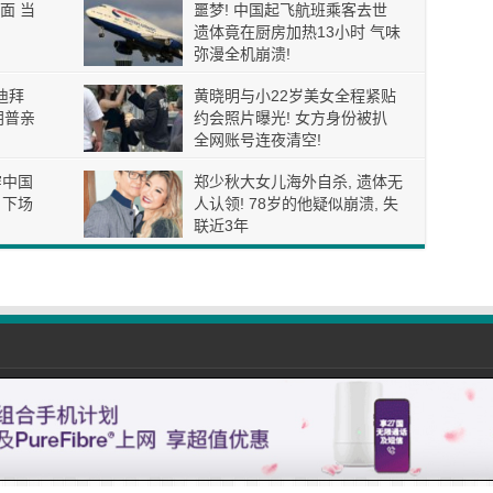
面 当
噩梦! 中国起飞航班乘客去世
遗体竟在厨房加热13小时 气味
弥漫全机崩溃!
迪拜
黄晓明与小22岁美女全程紧贴
朗普亲
约会照片曝光! 女方身份被扒
全网账号连夜清空!
穿中国
郑少秋大女儿海外自杀, 遗体无
 下场
人认领! 78岁的他疑似崩溃, 失
联近3年
com All Rights Reserved. |
免责声明
| Email: 01simple888@gmail