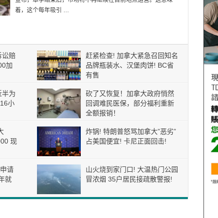
宣布，本季结束后，市场将不再继续在目前地点运营。这意味
着，这个每年吸引 …
诉讼赔
赶紧检查! 加拿大紧急召回知名
00加
品牌瓶装水、汉堡肉饼! BC省
有售
近半为
砍了又恢复！加拿大政府悄然
16小
回调难民医保，部分福利重新
全额报销！
大
炸锅! 特朗普怒骂加拿大”恶劣”
00 现
占美国便宜! 卡尼正面回击!
申请
山火烧到家门口! 大温热门公园
年就
冒浓烟 35户居民接疏散警报!