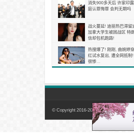
消失900多天后 许家印露
庭认罪悔罪 会判无期吗
战火蔓延! 迪丽热巴滞留
加拿大学生被困战区 特
信却包机跑路!
热搜爆了! 刚刚, 曲婉婷
红试水复出, 遭全网抵制!
很惨…
© Copyright 2016-2026, 加国观察-01simple.