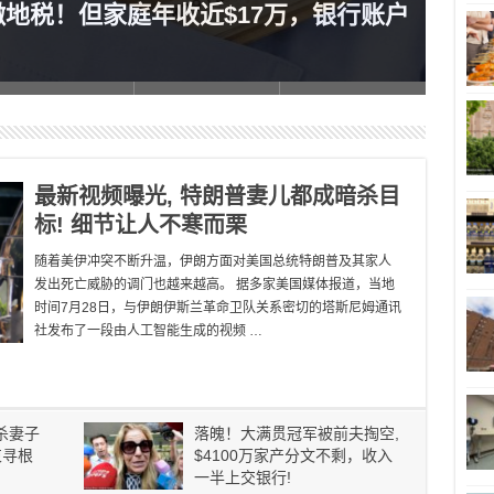
缴地税！但家庭年收近$17万，银行账户
列治
最新视频曝光, 特朗普妻儿都成暗杀目
标! 细节让人不寒而栗
随着美伊冲突不断升温，伊朗方面对美国总统特朗普及其家人
发出死亡威胁的调门也越来越高。 据多家美国媒体报道，当地
时间7月28日，与伊朗伊斯兰革命卫队关系密切的塔斯尼姆通讯
社发布了一段由人工智能生成的视频 …
杀妻子
落魄！大满贯冠军被前夫掏空,
束寻根
$4100万家产分文不剩，收入
一半上交银行!