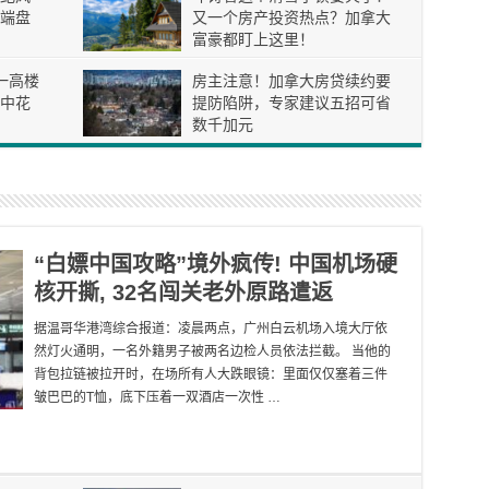
端盘
又一个房产投资热点？加拿大
富豪都盯上这里！
一高楼
房主注意！加拿大房贷续约要
空中花
提防陷阱，专家建议五招可省
数千加元
“白嫖中国攻略”境外疯传! 中国机场硬
核开撕, 32名闯关老外原路遣返
据温哥华港湾综合报道：凌晨两点，广州白云机场入境大厅依
然灯火通明，一名外籍男子被两名边检人员依法拦截。 当他的
背包拉链被拉开时，在场所有人大跌眼镜：里面仅仅塞着三件
皱巴巴的T恤，底下压着一双酒店一次性 …