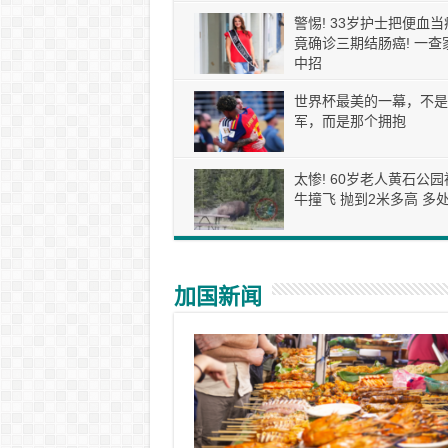
警惕! 33岁护士把便血当
竟确诊三期结肠癌! 一查
中招
世界杯最美的一幕，不是
军，而是那个拥抱
太惨! 60岁老人黄石公园
牛撞飞 抛到2米多高 多处
加国新闻