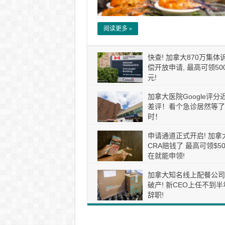
阅读更多 »
快查! 加拿大870万集体
偿开放申请, 最高可领50
元!
加拿大医院Google评分
差评！看个急诊居然等了
时！
申请通道正式开启! 加拿
CRA赔钱了 最高可领$50
在就能申领!
加拿大知名线上配餐公司
破产! 新CEO上任不到半
辞职!