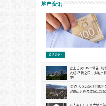
地产资讯
阅读更多 »
史上首次! BMO警告: 
变成”租赁之国”, 房地产
变!
惨了! 大温公寓项目即将
突遭起诉称欠款超1.22亿
万人离开！加拿大地产经