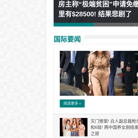
房主称“极端贫困”申请免
然等了16小时！
里有$28500! 结果悲剧了
国际要闻
阅读更多 »
灭门惨案! 白人副总裁枪
和6娃! 两中国养女刚结
之旅