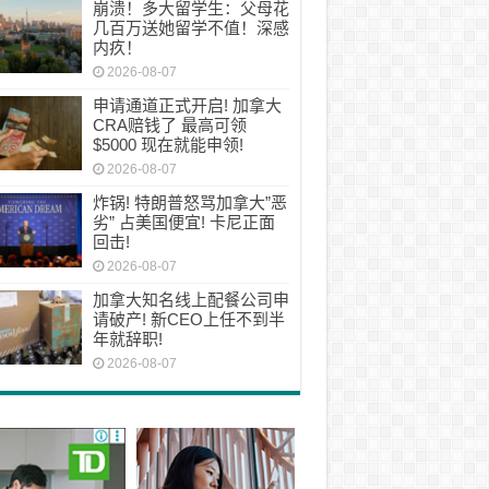
崩溃！多大留学生：父母花
几百万送她留学不值！深感
内疚！
2026-08-07
申请通道正式开启! 加拿大
CRA赔钱了 最高可领
$5000 现在就能申领!
2026-08-07
炸锅! 特朗普怒骂加拿大”恶
劣” 占美国便宜! 卡尼正面
回击!
2026-08-07
加拿大知名线上配餐公司申
请破产! 新CEO上任不到半
年就辞职!
2026-08-07