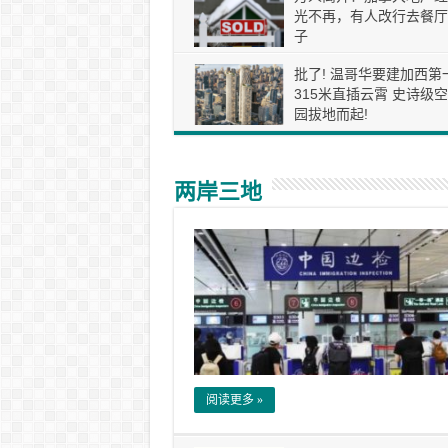
光不再，有人改行去餐厅
子
批了! 温哥华要建加西第
315米直插云霄 史诗级
园拔地而起!
两岸三地
阅读更多 »