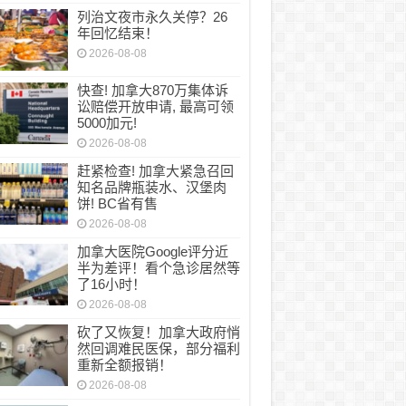
列治文夜市永久关停？26
年回忆结束！
文夜市永久关停？26年回忆结束！
2026-08-08
快查! 加拿大870万集体诉
讼赔偿开放申请, 最高可领
5000加元!
2026-08-08
赶紧检查! 加拿大紧急召回
知名品牌瓶装水、汉堡肉
饼! BC省有售
2026-08-08
加拿大医院Google评分近
半为差评！看个急诊居然等
了16小时！
2026-08-08
砍了又恢复！加拿大政府悄
然回调难民医保，部分福利
重新全额报销！
2026-08-08