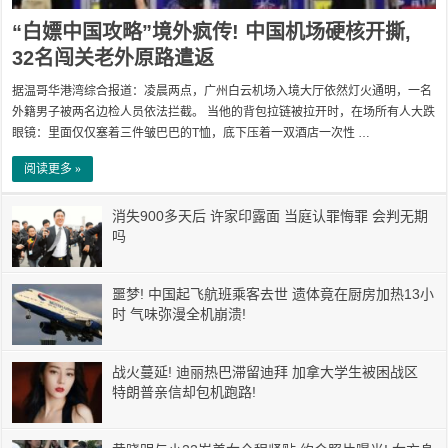
“白嫖中国攻略”境外疯传! 中国机场硬核开撕,
32名闯关老外原路遣返
据温哥华港湾综合报道：凌晨两点，广州白云机场入境大厅依然灯火通明，一名
外籍男子被两名边检人员依法拦截。 当他的背包拉链被拉开时，在场所有人大跌
眼镜：里面仅仅塞着三件皱巴巴的T恤，底下压着一双酒店一次性 …
阅读更多 »
消失900多天后 许家印露面 当庭认罪悔罪 会判无期
吗
噩梦! 中国起飞航班乘客去世 遗体竟在厨房加热13小
时 气味弥漫全机崩溃!
战火蔓延! 迪丽热巴滞留迪拜 加拿大学生被困战区
特朗普亲信却包机跑路!