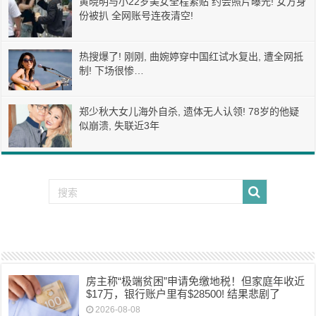
黄晓明与小22岁美女全程紧贴 约会照片曝光! 女方身
份被扒 全网账号连夜清空!
热搜爆了! 刚刚, 曲婉婷穿中国红试水复出, 遭全网抵
制! 下场很惨…
郑少秋大女儿海外自杀, 遗体无人认领! 78岁的他疑
似崩溃, 失联近3年
房主称“极端贫困”申请免缴地税！但家庭年收近
$17万，银行账户里有$28500! 结果悲剧了
2026-08-08