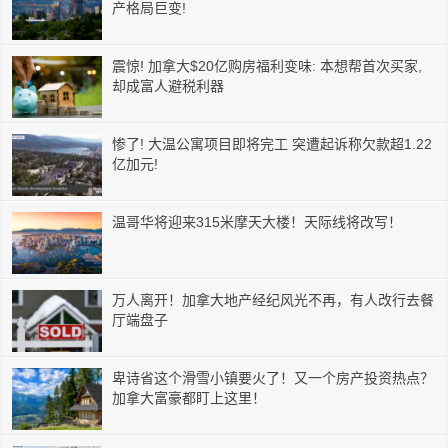
产格局巨变!
震惊! 加拿大$20亿购房福利变味: 本想帮首次买家,
却成富人避税利器
惨了! 大温公寓项目即将完工 突遭起诉称欠款超1.22
亿加元!
温哥华将迎来315米摩天大楼！天际线将改写！
万人离开！加拿大地产经纪风光不再，有人改行去餐
厅端盘子
卑诗省这个滑雪小镇要火了！又一个房产投资热点？
加拿大富豪都盯上这里！