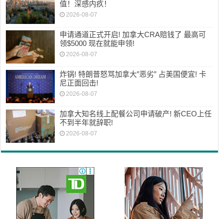
值！深感内疚！
2026-08-07
申请通道正式开启! 加拿大CRA赔钱了 最高可
领$5000 现在就能申领!
2026-08-07
炸锅! 特朗普怒骂加拿大”恶劣” 占美国便宜! 卡
尼正面回击!
2026-08-07
加拿大知名线上配餐公司申请破产! 新CEO上任
不到半年就辞职!
2026-08-07