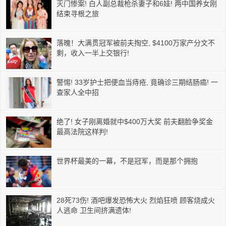
灭门惨案! 白人副总裁枪杀妻子和6娃! 两中国养女刚
结束寻根之旅
落魄！大满贯冠军被前夫掏空, $4100万家产分文不
剩，收入一半上交银行!
警惕! 33岁护士把便血当痔疮, 竟确诊三期结肠癌! 一
查家人全中招
绝了! 女子刚离婚就中$400万大奖 前夫翻脸争奖金
最高法院这样判!
世界杯最美的一幕，不是冠军，而是那个拥抱
28死73伤! 酒吧爆发恐怖大火 烈焰狂喷 顾客烧成火
人逃命 卫生间挤满遗体!