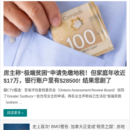
房主称“极端贫困”申请免缴地税！但家庭年收近
$17万，银行账户里有$28500! 结果悲剧了
据CTV报道：安省评估复核委员会（Ontario Assessment Review Board）驳回
了Greater Sudbury一处住宅业主的申请。两名业主声称自己生活在“极端贫困
（extrem …
阅读更多 »
史上首次! BMO警告: 加拿大正变成”租赁之国”, 房地