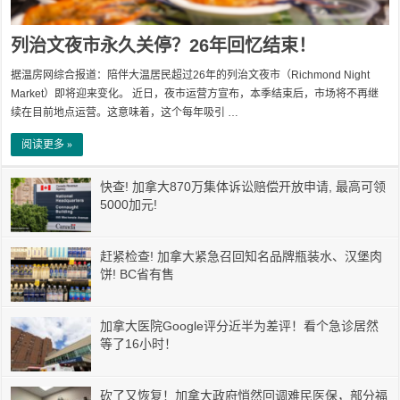
列治文夜市永久关停？26年回忆结束！
据温房网综合报道：陪伴大温居民超过26年的列治文夜市（Richmond Night
Market）即将迎来变化。 近日，夜市运营方宣布，本季结束后，市场将不再继
续在目前地点运营。这意味着，这个每年吸引 …
阅读更多 »
快查! 加拿大870万集体诉讼赔偿开放申请, 最高可领
5000加元!
赶紧检查! 加拿大紧急召回知名品牌瓶装水、汉堡肉
饼! BC省有售
加拿大医院Google评分近半为差评！看个急诊居然
等了16小时！
砍了又恢复！加拿大政府悄然回调难民医保，部分福