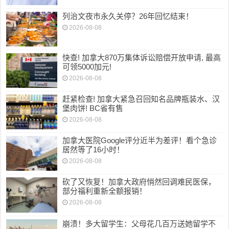
列治文夜市永久关停？26年回忆结束！
2026-08-08
快查! 加拿大870万集体诉讼赔偿开放申请, 最高
可领5000加元!
2026-08-08
赶紧检查! 加拿大紧急召回知名品牌瓶装水、汉
堡肉饼! BC省有售
2026-08-08
加拿大医院Google评分近半为差评！看个急诊
居然等了16小时！
2026-08-08
砍了又恢复！加拿大政府悄然回调难民医保，
部分福利重新全额报销！
2026-08-08
崩溃！多大留学生：父母花几百万送她留学不