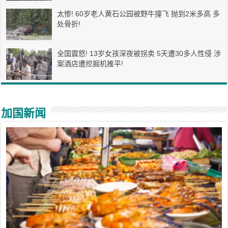
太惨! 60岁老人黄石公园被野牛撞飞 抛到2米多高 多
处骨折!
全国震怒! 13岁女孩深夜被拐卖 5天遭30多人性侵 涉
案酒店遭挖掘机推平!
加国新闻