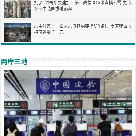
批了! 温哥华要建加西第一高楼 315米直插云霄 史诗
级空中花园拔地而起!
房主注意！加拿大房贷续约要提防陷阱，专家建议五
招可省数千加元
两岸三地