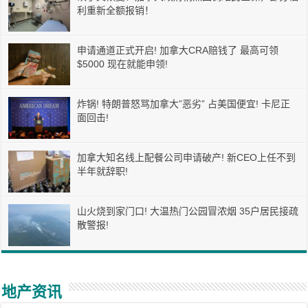
利重新全额报销！
申请通道正式开启! 加拿大CRA赔钱了 最高可领
$5000 现在就能申领!
炸锅! 特朗普怒骂加拿大”恶劣” 占美国便宜! 卡尼正
面回击!
加拿大知名线上配餐公司申请破产! 新CEO上任不到
半年就辞职!
山火烧到家门口! 大温热门公园冒浓烟 35户居民接疏
散警报!
地产资讯