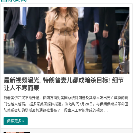
最新视频曝光, 特朗普妻儿都成暗杀目标! 细节
让人不寒而栗
随着美伊冲突不断升温，伊朗方面对美国总统特朗普及其家人发出死亡威胁的调
门也越来越高。 据多家美国媒体报道，当地时间7月28日，与伊朗伊斯兰革命卫
队关系密切的塔斯尼姆通讯社发布了一段由人工智能生成的视频 …
阅读更多 »