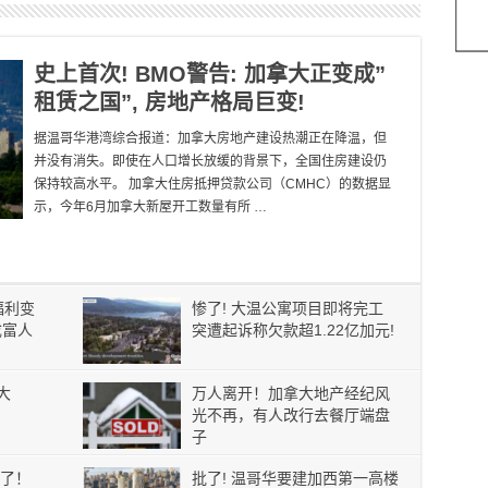
史上首次! BMO警告: 加拿大正变成”
租赁之国”, 房地产格局巨变!
据温哥华港湾综合报道：加拿大房地产建设热潮正在降温，但
并没有消失。即使在人口增长放缓的背景下，全国住房建设仍
保持较高水平。 加拿大住房抵押贷款公司（CMHC）的数据显
示，今年6月加拿大新屋开工数量有所 …
福利变
惨了! 大温公寓项目即将完工
成富人
突遭起诉称欠款超1.22亿加元!
大
万人离开！加拿大地产经纪风
光不再，有人改行去餐厅端盘
子
了！
批了! 温哥华要建加西第一高楼