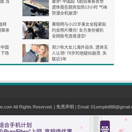
面 当
噩梦! 中国起飞航班乘客去世
遗体竟在厨房加热13小时 气味
弥漫全机崩溃!
迪拜
黄晓明与小22岁美女全程紧贴
朗普亲
约会照片曝光! 女方身份被扒
全网账号连夜清空!
穿中国
郑少秋大女儿海外自杀, 遗体无
 下场
人认领! 78岁的他疑似崩溃, 失
联近3年
com All Rights Reserved. |
免责声明
| Email: 01simple888@gmail