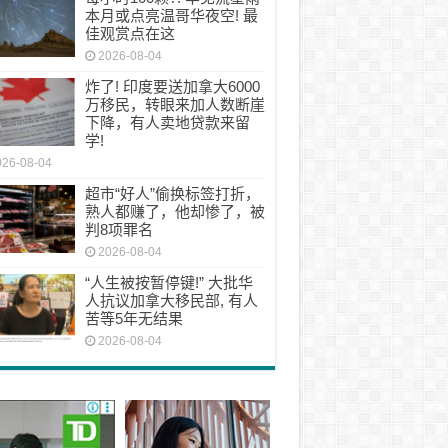
本月或点亮温哥华夜空! 最
佳观赏点在这
2026-08-04
炸了! 印度要送加拿大6000
万移民，转眼来加人数断崖
下降，有人卖地贷款来留
学!
026-08-04
超市“好人”偷换标签打折，
熟人都赚了，他却惨了，被
判8项罪名
2026-08-04
“人生被按暂停键!” 大批华
人抗议加拿大移民部, 有人
苦等5年无结果
2026-08-04