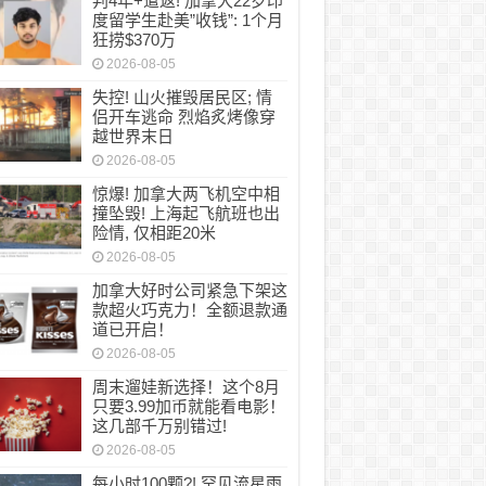
判4年+遣返! 加拿大22岁印
年+遣返! 加拿大22岁印度留学生赴美”收钱”: 1
度留学生赴美”收钱”: 1个月
狂捞$370万
2026-08-05
失控! 山火摧毁居民区; 情
侣开车逃命 烈焰炙烤像穿
越世界末日
2026-08-05
惊爆! 加拿大两飞机空中相
撞坠毁! 上海起飞航班也出
险情, 仅相距20米
2026-08-05
加拿大好时公司紧急下架这
款超火巧克力！全额退款通
道已开启！
2026-08-05
周末遛娃新选择！这个8月
只要3.99加币就能看电影！
这几部千万别错过!
2026-08-05
每小时100颗?! 罕见流星雨