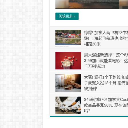
阅读更多 »
惊爆! 加拿大两飞机空中
毁! 上海起飞航班也出险情
相距20米
周末遛娃新选择！这个8
3.99加币就能看电影！
千万别错过!
太冤! 漏打1个下划线 加
子蒙冤入狱18个月 没有
被判刑!
$45飙到$70! 加拿大Cos
款商品暴涨56%, 现在该
吗?