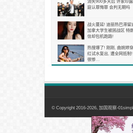
消失900多天后 许家印露
庭认罪悔罪 会判无期吗
战火蔓延! 迪丽热巴滞留
加拿大学生被困战区 特
信却包机跑路!
热搜爆了! 刚刚, 曲婉婷
红试水复出, 遭全网抵制!
很惨…
© Copyright 2016-2026, 加国观察-01simple.