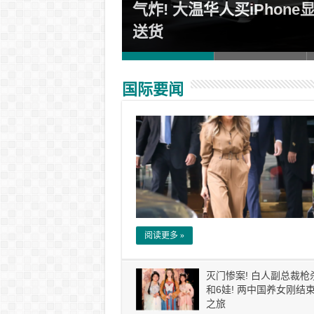
退款通道已开
气炸! 大温华人买iPhone
送货
国际要闻
阅读更多 »
灭门惨案! 白人副总裁枪
和6娃! 两中国养女刚结
之旅