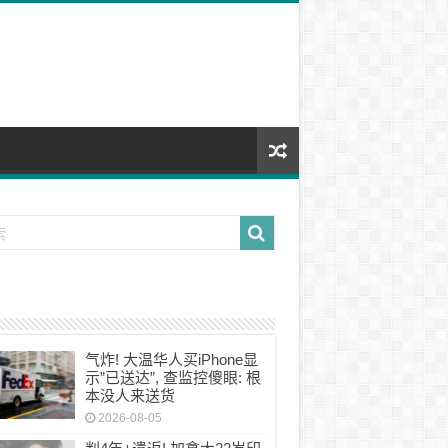
气炸! 大温华人买iPhone显
示”已送达”, 查监控傻眼: 根
本没人来送货
2026-08-05