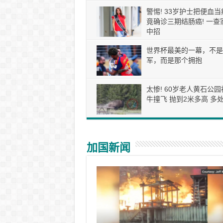
警惕! 33岁护士把便血当
竟确诊三期结肠癌! 一查
中招
世界杯最美的一幕，不是
军，而是那个拥抱
太惨! 60岁老人黄石公园
牛撞飞 抛到2米多高 多处
加国新闻