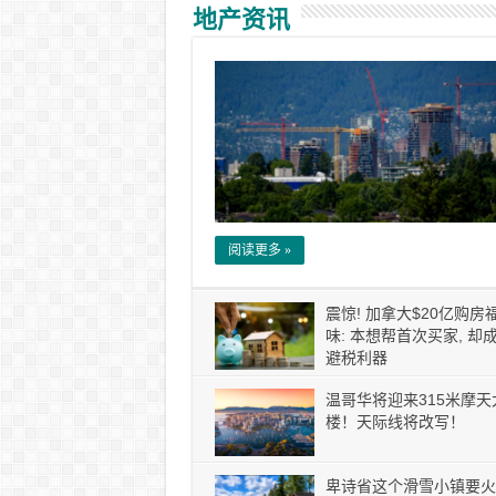
地产资讯
阅读更多 »
震惊! 加拿大$20亿购房
味: 本想帮首次买家, 却
避税利器
温哥华将迎来315米摩天
楼！天际线将改写！
卑诗省这个滑雪小镇要火