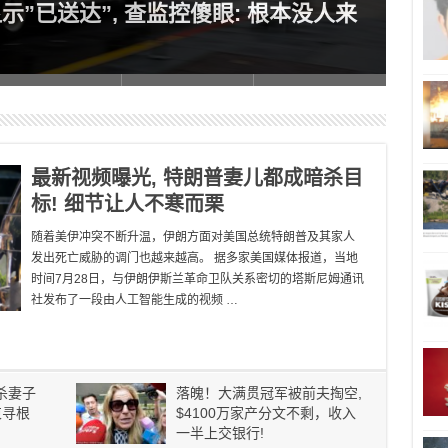
显示”已送达”, 查监控傻眼: 根本没人来
判4
万
最新视频曝光, 特朗普妻儿都成暗杀目
标! 细节让人不寒而栗
随着美伊冲突不断升温，伊朗方面对美国总统特朗普及其家人
发出死亡威胁的调门也越来越高。 据多家美国媒体报道，当地
时间7月28日，与伊朗伊斯兰革命卫队关系密切的塔斯尼姆通讯
社发布了一段由人工智能生成的视频 …
杀妻子
落魄！大满贯冠军被前夫掏空,
束寻根
$4100万家产分文不剩，收入
一半上交银行!