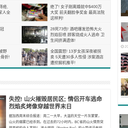
痔疮,
绝了! 女子刚离婚就中$400万
家人全
大奖 前夫翻脸争奖金 最高法院
这样判!
冠
28死73伤! 酒吧爆发恐怖大火
烈焰狂喷 顾客烧成火人逃命 卫
生间挤满遗体!
2
被野
全国震怒! 13岁女孩深夜被拐
骨折!
卖 5天遭30多人性侵 涉案酒店
遭挖掘机推平!
失控! 山火摧毁居民区; 情侣开车逃命
烈焰炙烤像穿越世界末日
据加西周末综合报道：周二一大早，大温的天空一片灰蒙蒙，
山火的烟雾已经杀到。在过去的72小时内，BC省的山火情势突