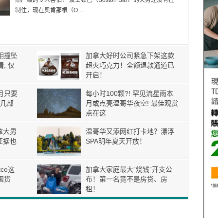
然严峻的令人害怕！ 波士顿巴（Boston Bar）的火势还没有控
制住，现在奥肯那根（O …
相撞坠
加拿大好时公司紧急下架这款
, 仅
超火巧克力！全额退款通道已
开启！
月只要
每小时100颗?! 罕见流星雨本
这几部
月或点亮温哥华夜空! 最佳观赏
点在这
拿大男
温哥华又添网红打卡地？漂浮
证据也
SPA明年夏天开放！
tco这
加拿大家庭最大”烧钱”开支公
囤货
布！第一名竟不是房贷、房
租！