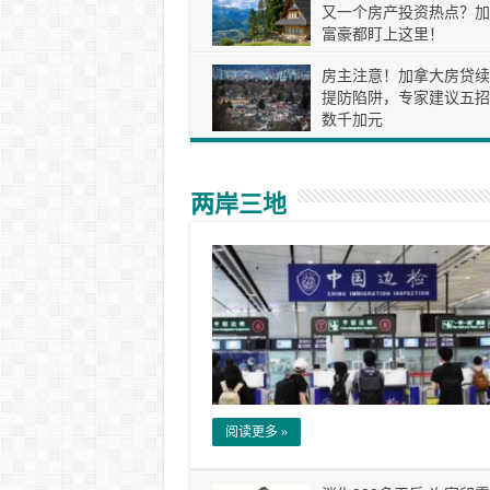
又一个房产投资热点？加
富豪都盯上这里！
房主注意！加拿大房贷续
提防陷阱，专家建议五招
数千加元
两岸三地
阅读更多 »