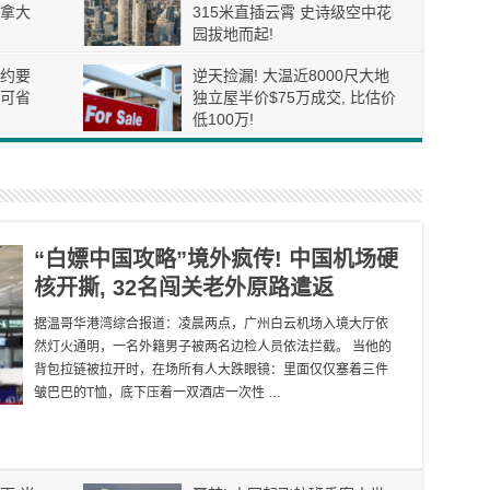
拿大
315米直插云霄 史诗级空中花
园拔地而起!
约要
逆天捡漏! 大温近8000尺大地
可省
独立屋半价$75万成交, 比估价
低100万!
“白嫖中国攻略”境外疯传! 中国机场硬
核开撕, 32名闯关老外原路遣返
据温哥华港湾综合报道：凌晨两点，广州白云机场入境大厅依
然灯火通明，一名外籍男子被两名边检人员依法拦截。 当他的
背包拉链被拉开时，在场所有人大跌眼镜：里面仅仅塞着三件
皱巴巴的T恤，底下压着一双酒店一次性 …