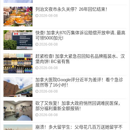
列治文夜市永久关停？26年回忆结束！
2026-08-08
快查! 加拿大870万集体诉讼赔偿开放申请, 最高
可领5000加元!
2026-08-08
赶紧检查! 加拿大紧急召回知名品牌瓶装水、汉
堡肉饼! BC省有售
2026-08-08
加拿大医院Google评分近半为差评！看个急诊
居然等了16小时！
2026-08-08
砍了又恢复！加拿大政府悄然回调难民医保，
部分福利重新全额报销！
2026-08-08
崩溃！多大留学生：父母花几百万送她留学不