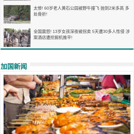
太惨! 60岁老人黄石公园被野牛撞飞 抛到2米多高 多
处骨折!
全国震怒! 13岁女孩深夜被拐卖 5天遭30多人性侵 涉
案酒店遭挖掘机推平!
加国新闻