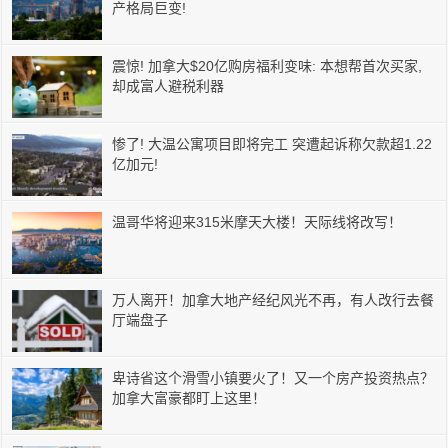
产格局巨变!
震惊! 加拿大$20亿购房福利变味: 本想帮首次买家,
却成富人避税利器
惨了! 大温公寓项目即将完工 突遭起诉称欠款超1.22
亿加元!
温哥华将迎来315米摩天大楼！天际线将改写！
万人离开！加拿大地产经纪风光不再，有人改行去餐
厅端盘子
卑诗省这个滑雪小镇要火了！又一个房产投资热点？
加拿大富豪都盯上这里！