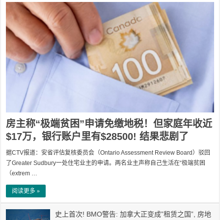
房主称“极端贫困”申请免缴地税！但家庭年收近
$17万，银行账户里有$28500! 结果悲剧了
据CTV报道：安省评估复核委员会（Ontario Assessment Review Board）驳回
了Greater Sudbury一处住宅业主的申请。两名业主声称自己生活在“极端贫困
（extrem …
阅读更多 »
史上首次! BMO警告: 加拿大正变成”租赁之国”, 房地