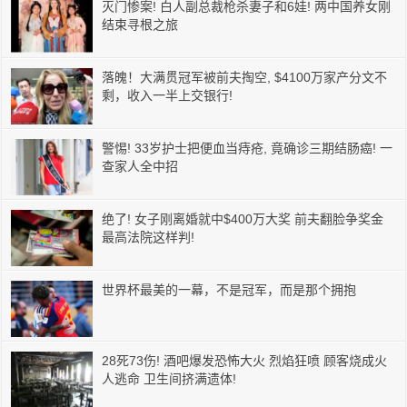
灭门惨案! 白人副总裁枪杀妻子和6娃! 两中国养女刚
结束寻根之旅
落魄！大满贯冠军被前夫掏空, $4100万家产分文不
剩，收入一半上交银行!
警惕! 33岁护士把便血当痔疮, 竟确诊三期结肠癌! 一
查家人全中招
绝了! 女子刚离婚就中$400万大奖 前夫翻脸争奖金
最高法院这样判!
世界杯最美的一幕，不是冠军，而是那个拥抱
28死73伤! 酒吧爆发恐怖大火 烈焰狂喷 顾客烧成火
人逃命 卫生间挤满遗体!