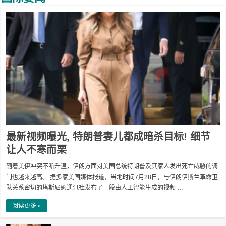
最新视频曝光, 特朗普妻儿都成暗杀目标! 细节
让人不寒而栗
随着美伊冲突不断升温，伊朗方面对美国总统特朗普及其家人发出死亡威胁的调
门也越来越高。 据多家美国媒体报道，当地时间7月28日，与伊朗伊斯兰革命卫
队关系密切的塔斯尼姆通讯社发布了一段由人工智能生成的视频 …
阅读更多 »