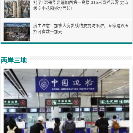
批了! 温哥华要建加西第一高楼 315米直插云霄 史诗
级空中花园拔地而起!
房主注意！加拿大房贷续约要提防陷阱，专家建议五
招可省数千加元
两岸三地