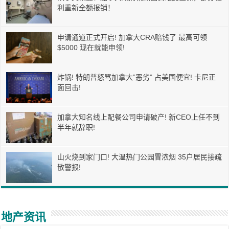
利重新全额报销！
申请通道正式开启! 加拿大CRA赔钱了 最高可领
$5000 现在就能申领!
炸锅! 特朗普怒骂加拿大”恶劣” 占美国便宜! 卡尼正
面回击!
加拿大知名线上配餐公司申请破产! 新CEO上任不到
半年就辞职!
山火烧到家门口! 大温热门公园冒浓烟 35户居民接疏
散警报!
地产资讯