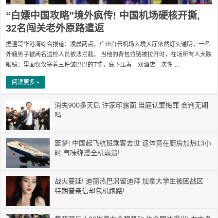
“白嫖中国攻略”境外疯传! 中国机场硬核开撕,
32名闯关老外原路遣返
据温哥华港湾综合报道：凌晨两点，广州白云机场入境大厅依然灯火通明，一名
外籍男子被两名边检人员依法拦截。 当他的背包拉链被拉开时，在场所有人大跌
眼镜：里面仅仅塞着三件皱巴巴的T恤，底下压着一双酒店一次性 …
阅读更多 »
消失900多天后 许家印露面 当庭认罪悔罪 会判无期
吗
噩梦! 中国起飞航班乘客去世 遗体竟在厨房加热13小
时 气味弥漫全机崩溃!
战火蔓延! 迪丽热巴滞留迪拜 加拿大学生被困战区
特朗普亲信却包机跑路!