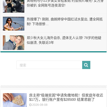
黄晓明与小22岁美女全程紧贴 约会照片曝光! 女方身
份被扒 全网账号连夜清空!
热搜爆了! 刚刚, 曲婉婷穿中国红试水复出, 遭全网抵
制! 下场很惨…
郑少秋大女儿海外自杀, 遗体无人认领! 78岁的他疑
似崩溃, 失联近3年
房主称“极端贫困”申请免缴地税！但家庭年收近
$17万，银行账户里有$28500! 结果悲剧了
2026-08-08