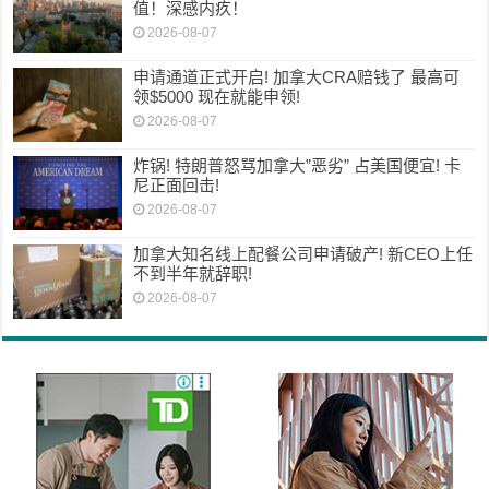
值！深感内疚！
2026-08-07
申请通道正式开启! 加拿大CRA赔钱了 最高可
领$5000 现在就能申领!
2026-08-07
炸锅! 特朗普怒骂加拿大”恶劣” 占美国便宜! 卡
尼正面回击!
2026-08-07
加拿大知名线上配餐公司申请破产! 新CEO上任
不到半年就辞职!
2026-08-07