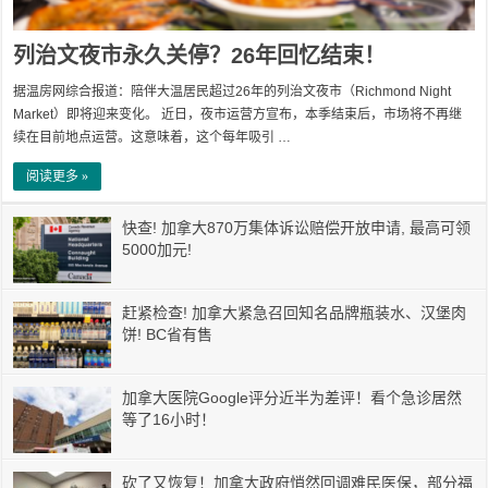
列治文夜市永久关停？26年回忆结束！
据温房网综合报道：陪伴大温居民超过26年的列治文夜市（Richmond Night
Market）即将迎来变化。 近日，夜市运营方宣布，本季结束后，市场将不再继
续在目前地点运营。这意味着，这个每年吸引 …
阅读更多 »
快查! 加拿大870万集体诉讼赔偿开放申请, 最高可领
5000加元!
赶紧检查! 加拿大紧急召回知名品牌瓶装水、汉堡肉
饼! BC省有售
加拿大医院Google评分近半为差评！看个急诊居然
等了16小时！
砍了又恢复！加拿大政府悄然回调难民医保，部分福