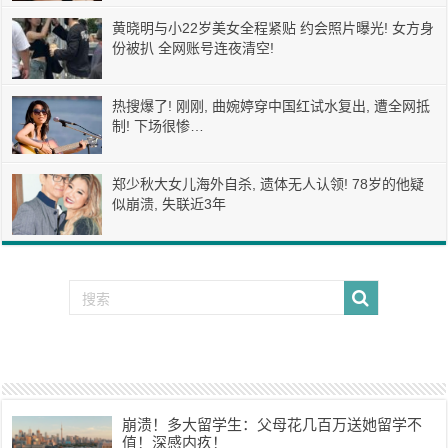
黄晓明与小22岁美女全程紧贴 约会照片曝光! 女方身
份被扒 全网账号连夜清空!
热搜爆了! 刚刚, 曲婉婷穿中国红试水复出, 遭全网抵
制! 下场很惨…
郑少秋大女儿海外自杀, 遗体无人认领! 78岁的他疑
似崩溃, 失联近3年
崩溃！多大留学生：父母花几百万送她留学不
值！深感内疚！