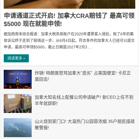
申请通道正式开启! 加拿大CRA赔钱了 最高可领
$5000 现在就能申领!
据加西周末综合报道：加拿大税务局账户在2020年遭黑客入侵后，拖了6年的集
体诉讼终于走到了赔钱这一步。从8月4日起，符合条件的加拿大人已经可以提交
申请，最高可申领$5000，截止日期是2027年2月3 …
阅读更多 »
炸锅! 特朗普怒骂加拿大”恶劣” 占美国便宜! 卡尼正
面回击!
加拿大知名线上配餐公司申请破产! 新CEO上任不到
半年就辞职!
山火烧到家门口! 大温热门公园冒浓烟 35户居民接疏
散警报!