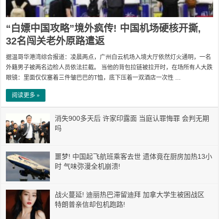
“白嫖中国攻略”境外疯传! 中国机场硬核开撕,
32名闯关老外原路遣返
据温哥华港湾综合报道：凌晨两点，广州白云机场入境大厅依然灯火通明，一名
外籍男子被两名边检人员依法拦截。 当他的背包拉链被拉开时，在场所有人大跌
眼镜：里面仅仅塞着三件皱巴巴的T恤，底下压着一双酒店一次性 …
阅读更多 »
消失900多天后 许家印露面 当庭认罪悔罪 会判无期
吗
噩梦! 中国起飞航班乘客去世 遗体竟在厨房加热13小
时 气味弥漫全机崩溃!
战火蔓延! 迪丽热巴滞留迪拜 加拿大学生被困战区
特朗普亲信却包机跑路!