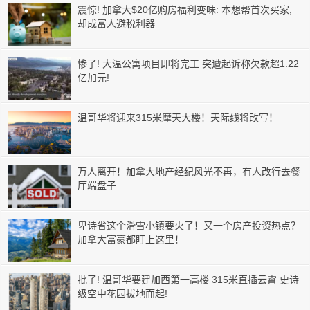
震惊! 加拿大$20亿购房福利变味: 本想帮首次买家,
却成富人避税利器
惨了! 大温公寓项目即将完工 突遭起诉称欠款超1.22
亿加元!
温哥华将迎来315米摩天大楼！天际线将改写！
万人离开！加拿大地产经纪风光不再，有人改行去餐
厅端盘子
卑诗省这个滑雪小镇要火了！又一个房产投资热点？
加拿大富豪都盯上这里！
批了! 温哥华要建加西第一高楼 315米直插云霄 史诗
级空中花园拔地而起!