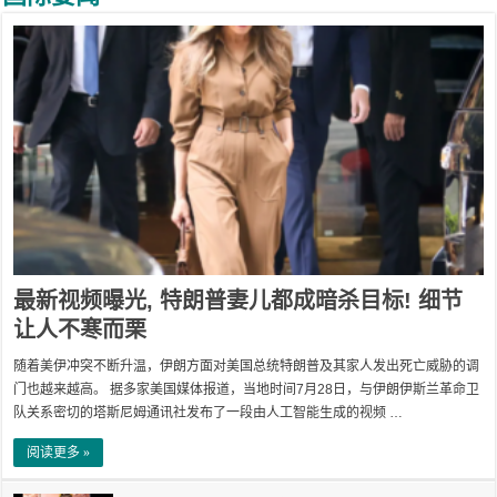
最新视频曝光, 特朗普妻儿都成暗杀目标! 细节
让人不寒而栗
随着美伊冲突不断升温，伊朗方面对美国总统特朗普及其家人发出死亡威胁的调
门也越来越高。 据多家美国媒体报道，当地时间7月28日，与伊朗伊斯兰革命卫
队关系密切的塔斯尼姆通讯社发布了一段由人工智能生成的视频 …
阅读更多 »