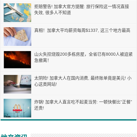
拒赔警告! 加拿大官方提醒: 旅行保险这一情况直接
失效, 很多人不知道
真相！加拿大平均薪资每周$1337, 这三个地方最高
山火失控烧毁200多栋房屋，全省已有8000人被迫紧
急撤离！
太阴险! 加拿大人在国内消费, 最终账单竟是美元! 小
心这类网站!
炸锅! 加拿大人直言吃不起麦当劳: 一顿快餐比“正餐”
还贵!