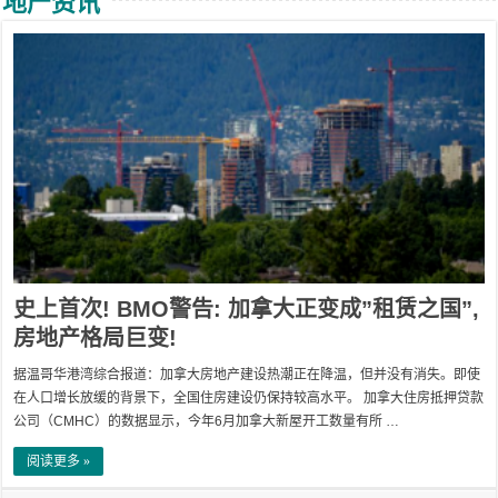
地产资讯
史上首次! BMO警告: 加拿大正变成”租赁之国”,
房地产格局巨变!
据温哥华港湾综合报道：加拿大房地产建设热潮正在降温，但并没有消失。即使
在人口增长放缓的背景下，全国住房建设仍保持较高水平。 加拿大住房抵押贷款
公司（CMHC）的数据显示，今年6月加拿大新屋开工数量有所 …
阅读更多 »