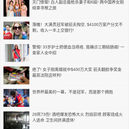
灭门惨案! 白人副总裁枪杀妻子和6娃! 两中国养女刚
结束寻根之旅
落魄！大满贯冠军被前夫掏空, $4100万家产分文不
剩，收入一半上交银行!
警惕! 33岁护士把便血当痔疮, 竟确诊三期结肠癌! 一
查家人全中招
绝了! 女子刚离婚就中$400万大奖 前夫翻脸争奖金
最高法院这样判!
世界杯最美的一幕，不是冠军，而是那个拥抱
28死73伤! 酒吧爆发恐怖大火 烈焰狂喷 顾客烧成火
人逃命 卫生间挤满遗体!