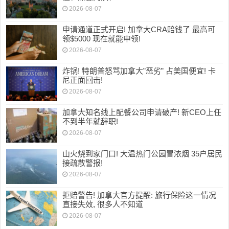
2026-08-07
申请通道正式开启! 加拿大CRA赔钱了 最高可
领$5000 现在就能申领!
2026-08-07
炸锅! 特朗普怒骂加拿大”恶劣” 占美国便宜! 卡
尼正面回击!
2026-08-07
加拿大知名线上配餐公司申请破产! 新CEO上任
不到半年就辞职!
2026-08-07
山火烧到家门口! 大温热门公园冒浓烟 35户居民
接疏散警报!
2026-08-07
拒赔警告! 加拿大官方提醒: 旅行保险这一情况
直接失效, 很多人不知道
2026-08-07