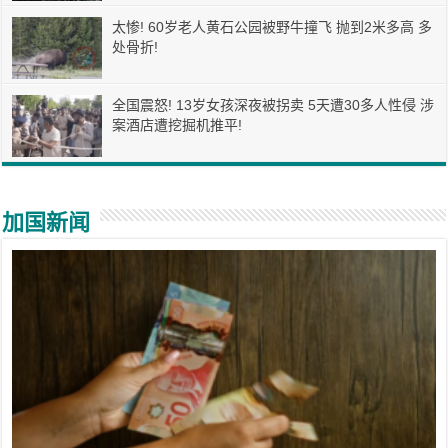
太惨! 60岁老人黄石公园被野牛撞飞 抛到2米多高 多
处骨折!
全国震怒! 13岁女孩深夜被拐卖 5天遭30多人性侵 涉
案酒店遭挖掘机推平!
加国新闻