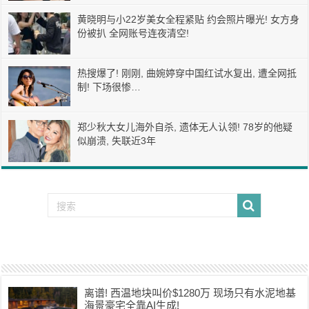
黄晓明与小22岁美女全程紧贴 约会照片曝光! 女方身
份被扒 全网账号连夜清空!
热搜爆了! 刚刚, 曲婉婷穿中国红试水复出, 遭全网抵
制! 下场很惨…
郑少秋大女儿海外自杀, 遗体无人认领! 78岁的他疑
似崩溃, 失联近3年
离谱! 西温地块叫价$1280万 现场只有水泥地基
海景豪宅全靠AI生成!