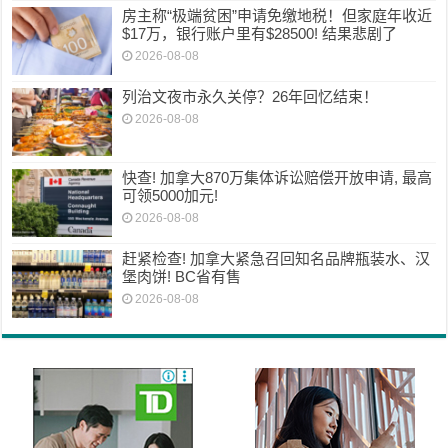
房主称“极端贫困”申请免缴地税！但家庭年收近
$17万，银行账户里有$28500! 结果悲剧了
2026-08-08
列治文夜市永久关停？26年回忆结束！
2026-08-08
快查! 加拿大870万集体诉讼赔偿开放申请, 最高
可领5000加元!
2026-08-08
赶紧检查! 加拿大紧急召回知名品牌瓶装水、汉
堡肉饼! BC省有售
2026-08-08