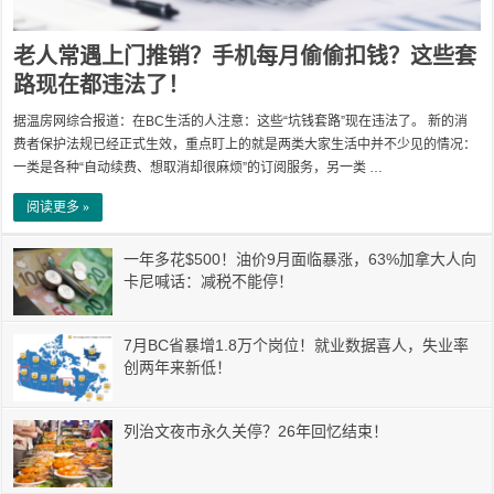
老人常遇上门推销？手机每月偷偷扣钱？这些套
路现在都违法了！
据温房网综合报道：在BC生活的人注意：这些“坑钱套路”现在违法了。 新的消
费者保护法规已经正式生效，重点盯上的就是两类大家生活中并不少见的情况：
一类是各种“自动续费、想取消却很麻烦”的订阅服务，另一类 …
阅读更多 »
一年多花$500！油价9月面临暴涨，63%加拿大人向
卡尼喊话：减税不能停！
7月BC省暴增1.8万个岗位！就业数据喜人，失业率
创两年来新低！
列治文夜市永久关停？26年回忆结束！