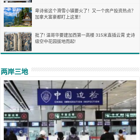
卑诗省这个滑雪小镇要火了！又一个房产投资热点？
加拿大富豪都盯上这里！
批了! 温哥华要建加西第一高楼 315米直插云霄 史诗
级空中花园拔地而起!
两岸三地