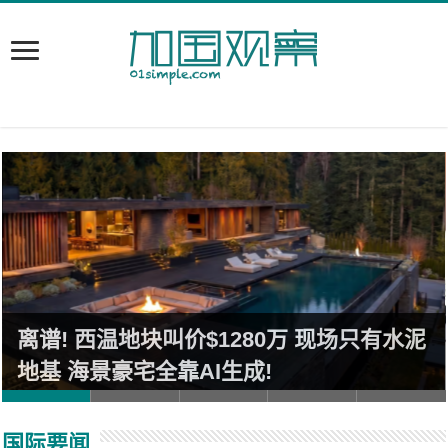
离谱! 西温地块叫价$1280万 现场只有水泥
地基 海景豪宅全靠AI生成!
国际要闻