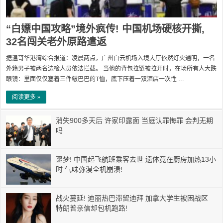
“白嫖中国攻略”境外疯传! 中国机场硬核开撕,
32名闯关老外原路遣返
据温哥华港湾综合报道：凌晨两点，广州白云机场入境大厅依然灯火通明，一名
外籍男子被两名边检人员依法拦截。 当他的背包拉链被拉开时，在场所有人大跌
眼镜：里面仅仅塞着三件皱巴巴的T恤，底下压着一双酒店一次性 …
阅读更多 »
消失900多天后 许家印露面 当庭认罪悔罪 会判无期
吗
噩梦! 中国起飞航班乘客去世 遗体竟在厨房加热13小
时 气味弥漫全机崩溃!
战火蔓延! 迪丽热巴滞留迪拜 加拿大学生被困战区
特朗普亲信却包机跑路!