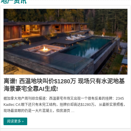
地产资讯
离谱! 西温地块叫价$1280万 现场只有水泥地基
海景豪宅全靠AI生成!
据加拿大地产周刊综合报道：西温豪宅市场又出现一个很有反差的挂牌：2345
Kadlec Crt.眼下还只有未完工结构，挂牌价却高达$1280万。 从最新实景照看，
现场最显眼的仍是一大片混凝土，但房源页 …
阅读更多 »