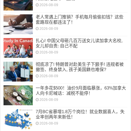
2026-08-09
老人常遇上门推销？手机每月偷偷扣钱？这些
套路现在都违法了！
2026-08-09
扎心! 中国父母砸几百万送女儿读加拿大名校,
女儿却自责: 自己不配
2026-08-09
彻底凉了! 特朗普对赴美生子下狠手! 违规者被
撤签、终身禁入, 孩子美国籍也难保?
2026-08-09
一年多花$500！油价9月面临暴涨，63%加拿大
人向卡尼喊话：减税不能停！
2026-08-09
7月BC省暴增1.8万个岗位！就业数据喜人，失
业率创两年来新低！
2026-08-09