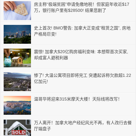
房主称“极端贫困”申请免缴地税！但家庭年收近$17
万，银行账户里有$28500! 结果悲剧了
史上首次! BMO警告: 加拿大正变成”租赁之国”, 房地
产格局巨变!
震惊! 加拿大$20亿购房福利变味: 本想帮首次买家,
却成富人避税利器
惨了! 大温公寓项目即将完工 突遭起诉称欠款超1.22
亿加元!
温哥华将迎来315米摩天大楼！天际线将改写！
万人离开！加拿大地产经纪风光不再，有人改行去餐
厅端盘子