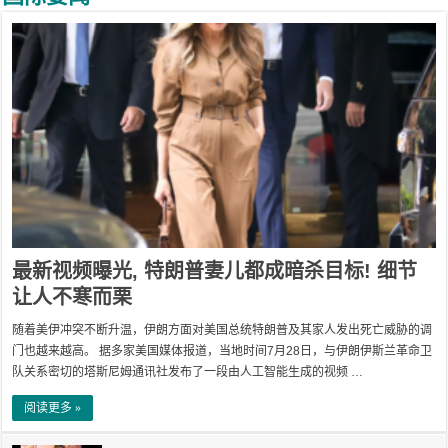
最新视频曝光, 特朗普妻儿都成暗杀目标! 细节
让人不寒而栗
随着美伊冲突不断升温，伊朗方面对美国总统特朗普及其家人发出死亡威胁的调
门也越来越高。 据多家美国媒体报道，当地时间7月28日，与伊朗伊斯兰革命卫
队关系密切的塔斯尼姆通讯社发布了一段由人工智能生成的视频 …
阅读更多 »