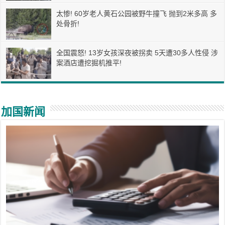
太惨! 60岁老人黄石公园被野牛撞飞 抛到2米多高 多
处骨折!
全国震怒! 13岁女孩深夜被拐卖 5天遭30多人性侵 涉
案酒店遭挖掘机推平!
加国新闻