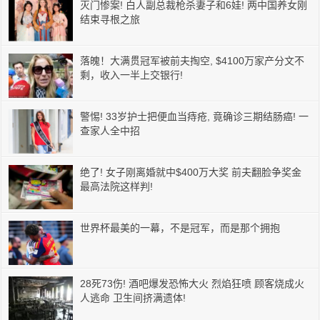
灭门惨案! 白人副总裁枪杀妻子和6娃! 两中国养女刚
结束寻根之旅
落魄！大满贯冠军被前夫掏空, $4100万家产分文不
剩，收入一半上交银行!
警惕! 33岁护士把便血当痔疮, 竟确诊三期结肠癌! 一
查家人全中招
绝了! 女子刚离婚就中$400万大奖 前夫翻脸争奖金
最高法院这样判!
世界杯最美的一幕，不是冠军，而是那个拥抱
28死73伤! 酒吧爆发恐怖大火 烈焰狂喷 顾客烧成火
人逃命 卫生间挤满遗体!