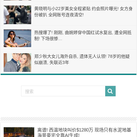
黄晓明与小22岁美女全程紧贴 约会照片曝光! 女方身
份被扒 全网账号连夜清空!
热搜爆了! 刚刚, 曲婉婷穿中国红试水复出, 遭全网抵
制! 下场很惨…
郑少秋大女儿海外自杀, 遗体无人认领! 78岁的他疑
似崩溃, 失联近3年
离谱! 西温地块叫价$1280万 现场只有水泥地基
海景豪宅全靠AI生成!