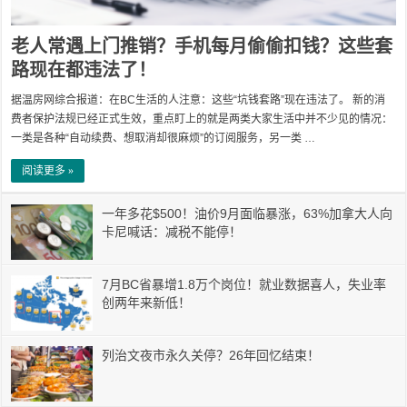
老人常遇上门推销？手机每月偷偷扣钱？这些套
路现在都违法了！
据温房网综合报道：在BC生活的人注意：这些“坑钱套路”现在违法了。 新的消
费者保护法规已经正式生效，重点盯上的就是两类大家生活中并不少见的情况：
一类是各种“自动续费、想取消却很麻烦”的订阅服务，另一类 …
阅读更多 »
一年多花$500！油价9月面临暴涨，63%加拿大人向
卡尼喊话：减税不能停！
7月BC省暴增1.8万个岗位！就业数据喜人，失业率
创两年来新低！
列治文夜市永久关停？26年回忆结束！