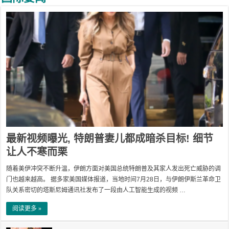
最新视频曝光, 特朗普妻儿都成暗杀目标! 细节
让人不寒而栗
随着美伊冲突不断升温，伊朗方面对美国总统特朗普及其家人发出死亡威胁的调
门也越来越高。 据多家美国媒体报道，当地时间7月28日，与伊朗伊斯兰革命卫
队关系密切的塔斯尼姆通讯社发布了一段由人工智能生成的视频 …
阅读更多 »