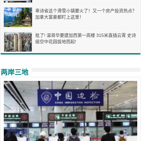
卑诗省这个滑雪小镇要火了！又一个房产投资热点？
加拿大富豪都盯上这里！
批了! 温哥华要建加西第一高楼 315米直插云霄 史诗
级空中花园拔地而起!
两岸三地