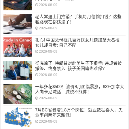
2026-08-09
老人常遇上门推销？手机每月偷偷扣钱？这些
套路现在都违法了！
2026-08-09
扎心! 中国父母砸几百万送女儿读加拿大名校,
女儿却自责: 自己不配
2026-08-09
彻底凉了! 特朗普对赴美生子下狠手! 违规者被
撤签、终身禁入, 孩子美国籍也难保?
2026-08-09
一年多花$500！油价9月面临暴涨，63%加拿大
人向卡尼喊话：减税不能停！
2026-08-09
7月BC省暴增1.8万个岗位！就业数据喜人，失
业率创两年来新低！
2026-08-09