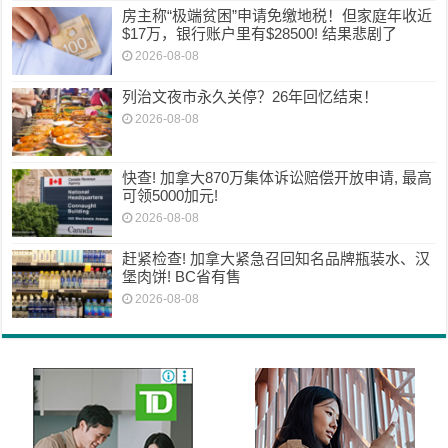
房主称“极端贫困”申请免缴地税！但家庭年收近
$17万，银行账户里有$28500! 结果悲剧了
2026-08-08
列治文夜市永久关停？26年回忆结束！
2026-08-08
快查! 加拿大870万集体诉讼赔偿开放申请, 最高
可领5000加元!
2026-08-08
赶紧检查! 加拿大紧急召回知名品牌瓶装水、汉
堡肉饼! BC省有售
2026-08-08