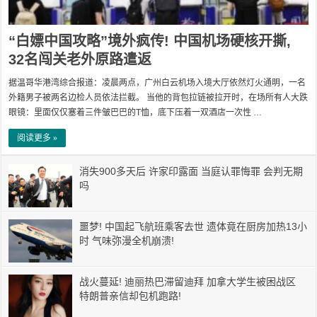
“白嫖中国攻略”境外疯传! 中国机场硬核开撕,
32名闯关老外原路遣返
据温哥华港湾综合报道：凌晨两点，广州白云机场入境大厅依然灯火通明，一名
外籍男子被两名边检人员依法拦截。 当他的背包拉链被拉开时，在场所有人大跌
眼镜：里面仅仅塞着三件皱巴巴的T恤，底下压着一双酒店一次性 …
阅读更多 »
消失900多天后 许家印露面 当庭认罪悔罪 会判无期
吗
噩梦! 中国起飞航班乘客去世 遗体竟在厨房加热13小
时 气味弥漫全机崩溃!
战火蔓延! 迪丽热巴滞留迪拜 加拿大学生被困战区
特朗普亲信却包机跑路!