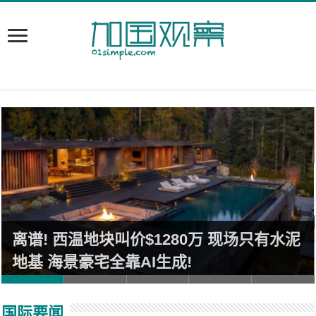
离谱! 西温地块叫价$1280万 现场只有水泥
地基 海景豪宅全靠AI生成!
国际要闻