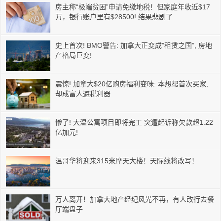
房主称“极端贫困”申请免缴地税！但家庭年收近$17
万，银行账户里有$28500! 结果悲剧了
史上首次! BMO警告: 加拿大正变成”租赁之国”, 房地
产格局巨变!
震惊! 加拿大$20亿购房福利变味: 本想帮首次买家,
却成富人避税利器
惨了! 大温公寓项目即将完工 突遭起诉称欠款超1.22
亿加元!
温哥华将迎来315米摩天大楼！天际线将改写！
万人离开！加拿大地产经纪风光不再，有人改行去餐
厅端盘子