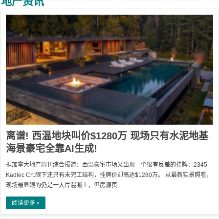
地产资讯
离谱! 西温地块叫价$1280万 现场只有水泥地基
海景豪宅全靠AI生成!
据加拿大地产周刊综合报道：西温豪宅市场又出现一个很有反差的挂牌：2345
Kadlec Crt.眼下还只有未完工结构，挂牌价却高达$1280万。 从最新实景照看，
现场最显眼的仍是一大片混凝土，但房源页 …
阅读更多 »