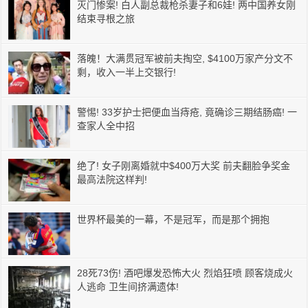
灭门惨案! 白人副总裁枪杀妻子和6娃! 两中国养女刚
结束寻根之旅
落魄！大满贯冠军被前夫掏空, $4100万家产分文不
剩，收入一半上交银行!
警惕! 33岁护士把便血当痔疮, 竟确诊三期结肠癌! 一
查家人全中招
绝了! 女子刚离婚就中$400万大奖 前夫翻脸争奖金
最高法院这样判!
世界杯最美的一幕，不是冠军，而是那个拥抱
28死73伤! 酒吧爆发恐怖大火 烈焰狂喷 顾客烧成火
人逃命 卫生间挤满遗体!