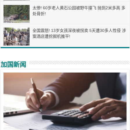
太惨! 60岁老人黄石公园被野牛撞飞 抛到2米多高 多
处骨折!
全国震怒! 13岁女孩深夜被拐卖 5天遭30多人性侵 涉
案酒店遭挖掘机推平!
加国新闻