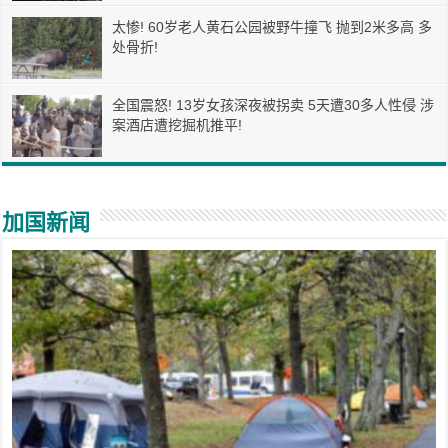
太惨! 60岁老人黄石公园被野牛撞飞 抛到2米多高 多
处骨折!
全国震怒! 13岁女孩深夜被拐卖 5天遭30多人性侵 涉
案酒店遭挖掘机推平!
加国新闻