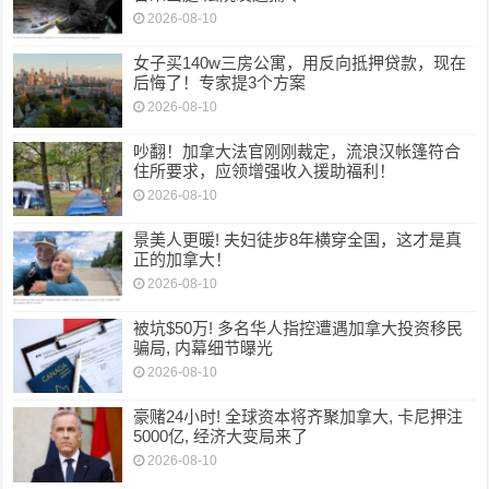
2026-08-10
女子买140w三房公寓，用反向抵押贷款，现在
后悔了！专家提3个方案
2026-08-10
吵翻！加拿大法官刚刚裁定，流浪汉帐篷符合
住所要求，应领增强收入援助福利！
2026-08-10
景美人更暖! 夫妇徒步8年横穿全国，这才是真
正的加拿大！
2026-08-10
被坑$50万! 多名华人指控遭遇加拿大投资移民
骗局, 内幕细节曝光
2026-08-10
豪赌24小时! 全球资本将齐聚加拿大, 卡尼押注
5000亿, 经济大变局来了
2026-08-10