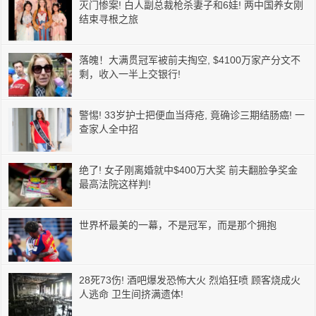
灭门惨案! 白人副总裁枪杀妻子和6娃! 两中国养女刚
结束寻根之旅
落魄！大满贯冠军被前夫掏空, $4100万家产分文不
剩，收入一半上交银行!
警惕! 33岁护士把便血当痔疮, 竟确诊三期结肠癌! 一
查家人全中招
绝了! 女子刚离婚就中$400万大奖 前夫翻脸争奖金
最高法院这样判!
世界杯最美的一幕，不是冠军，而是那个拥抱
28死73伤! 酒吧爆发恐怖大火 烈焰狂喷 顾客烧成火
人逃命 卫生间挤满遗体!