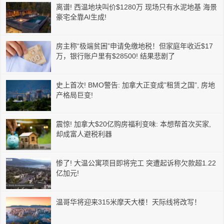
离谱! 西温地块叫价$1280万 现场只有水泥地基 海景
豪宅全靠AI生成!
房主称“极端贫困”申请免缴地税！但家庭年收近$17
万，银行账户里有$28500! 结果悲剧了
史上首次! BMO警告: 加拿大正变成”租赁之国”, 房地
产格局巨变!
震惊! 加拿大$20亿购房福利变味: 本想帮首次买家,
却成富人避税利器
惨了! 大温公寓项目即将完工 突遭起诉称欠款超1.22
亿加元!
温哥华将迎来315米摩天大楼！天际线将改写！