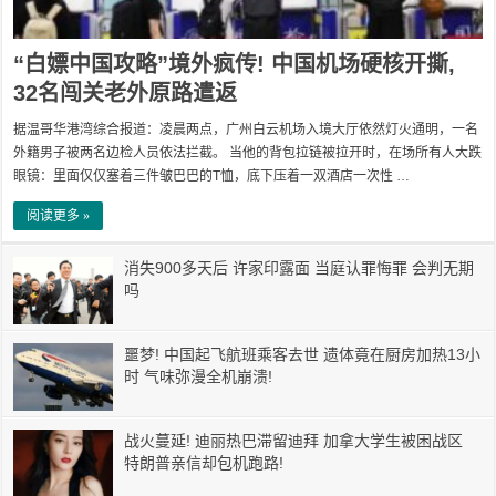
“白嫖中国攻略”境外疯传! 中国机场硬核开撕,
32名闯关老外原路遣返
据温哥华港湾综合报道：凌晨两点，广州白云机场入境大厅依然灯火通明，一名
外籍男子被两名边检人员依法拦截。 当他的背包拉链被拉开时，在场所有人大跌
眼镜：里面仅仅塞着三件皱巴巴的T恤，底下压着一双酒店一次性 …
阅读更多 »
消失900多天后 许家印露面 当庭认罪悔罪 会判无期
吗
噩梦! 中国起飞航班乘客去世 遗体竟在厨房加热13小
时 气味弥漫全机崩溃!
战火蔓延! 迪丽热巴滞留迪拜 加拿大学生被困战区
特朗普亲信却包机跑路!