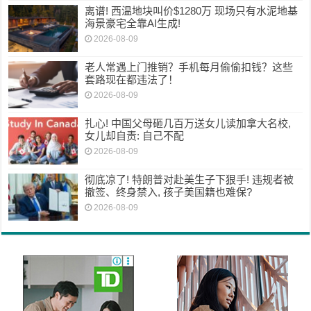
离谱! 西温地块叫价$1280万 现场只有水泥地基
海景豪宅全靠AI生成!
2026-08-09
老人常遇上门推销？手机每月偷偷扣钱？这些
套路现在都违法了！
2026-08-09
扎心! 中国父母砸几百万送女儿读加拿大名校,
女儿却自责: 自己不配
2026-08-09
彻底凉了! 特朗普对赴美生子下狠手! 违规者被
撤签、终身禁入, 孩子美国籍也难保?
2026-08-09