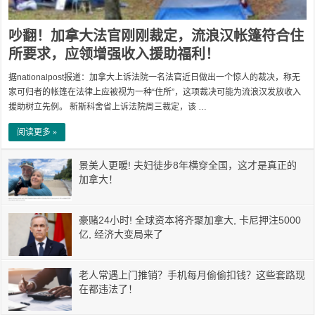
吵翻！加拿大法官刚刚裁定，流浪汉帐篷符合住
所要求，应领增强收入援助福利！
据nationalpost报道：加拿大上诉法院一名法官近日做出一个惊人的裁决，称无
家可归者的帐篷在法律上应被视为一种“住所”，这项裁决可能为流浪汉发放收入
援助树立先例。 新斯科舍省上诉法院周三裁定，该 …
阅读更多 »
景美人更暖! 夫妇徒步8年横穿全国，这才是真正的
加拿大！
豪赌24小时! 全球资本将齐聚加拿大, 卡尼押注5000
亿, 经济大变局来了
老人常遇上门推销？手机每月偷偷扣钱？这些套路现
在都违法了！