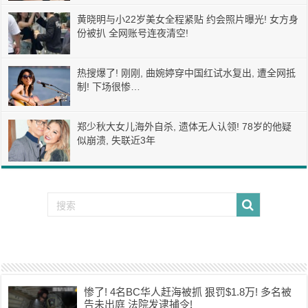
黄晓明与小22岁美女全程紧贴 约会照片曝光! 女方身
份被扒 全网账号连夜清空!
热搜爆了! 刚刚, 曲婉婷穿中国红试水复出, 遭全网抵
制! 下场很惨…
郑少秋大女儿海外自杀, 遗体无人认领! 78岁的他疑
似崩溃, 失联近3年
惨了! 4名BC华人赶海被抓 狠罚$1.8万! 多名被
告未出庭 法院发逮捕令!