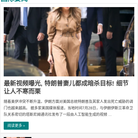
最新视频曝光, 特朗普妻儿都成暗杀目标! 细节
让人不寒而栗
随着美伊冲突不断升温，伊朗方面对美国总统特朗普及其家人发出死亡威胁的调
门也越来越高。 据多家美国媒体报道，当地时间7月28日，与伊朗伊斯兰革命卫
队关系密切的塔斯尼姆通讯社发布了一段由人工智能生成的视频 …
阅读更多 »