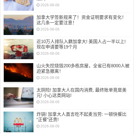
2026-08-06
加拿大学签新规来了！资金证明要求有变化！
这几条一定要注意！
2026-08-06
近10万人排队入籍加拿大! 美国人占一半以上!
现在申请要等19个月
2026-08-06
山火失控烧毁200多栋房屋，全省已有8000人被
迫紧急撤离！
2026-08-06
太阴险! 加拿大人在国内消费, 最终账单竟是美
元! 小心这类网站!
2026-08-06
炸锅! 加拿大人直言吃不起麦当劳: 一顿快餐比
“正餐”还贵!
2026-08-06