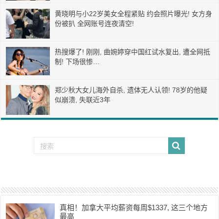
黄晓明与小22岁美女全程紧贴 约会照片曝光! 女方身
份被扒 全网账号连夜清空!
热搜爆了! 刚刚, 曲婉婷穿中国红试水复出, 遭全网抵
制! 下场很惨…
郑少秋大女儿海外自杀, 遗体无人认领! 78岁的他疑
似崩溃, 失联近3年
真相！加拿大平均薪资每周$1337, 这三个地方
最高