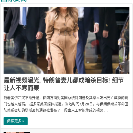
最新视频曝光, 特朗普妻儿都成暗杀目标! 细节
让人不寒而栗
随着美伊冲突不断升温，伊朗方面对美国总统特朗普及其家人发出死亡威胁的调
门也越来越高。 据多家美国媒体报道，当地时间7月28日，与伊朗伊斯兰革命卫
队关系密切的塔斯尼姆通讯社发布了一段由人工智能生成的视频 …
阅读更多 »