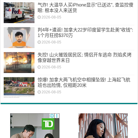
气炸! 大温华人买iPhone显示”已送达”, 查监控傻
眼: 根本没人来送货
2026-08-05
判4年+遣返! 加拿大22岁印度留学生赴美”收钱”:
1个月狂捞$370万
2026-08-05
失控! 山火摧毁居民区; 情侣开车逃命 烈焰炙烤
像穿越世界末日
2026-08-05
惊爆! 加拿大两飞机空中相撞坠毁! 上海起飞航
班也出险情, 仅相距20米
2026-08-05