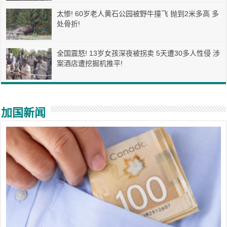
太惨! 60岁老人黄石公园被野牛撞飞 抛到2米多高 多
处骨折!
全国震怒! 13岁女孩深夜被拐卖 5天遭30多人性侵 涉
案酒店遭挖掘机推平!
加国新闻