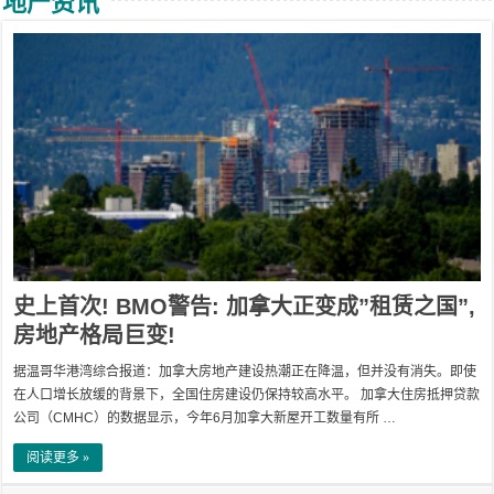
地产资讯
史上首次! BMO警告: 加拿大正变成”租赁之国”,
房地产格局巨变!
据温哥华港湾综合报道：加拿大房地产建设热潮正在降温，但并没有消失。即使
在人口增长放缓的背景下，全国住房建设仍保持较高水平。 加拿大住房抵押贷款
公司（CMHC）的数据显示，今年6月加拿大新屋开工数量有所 …
阅读更多 »