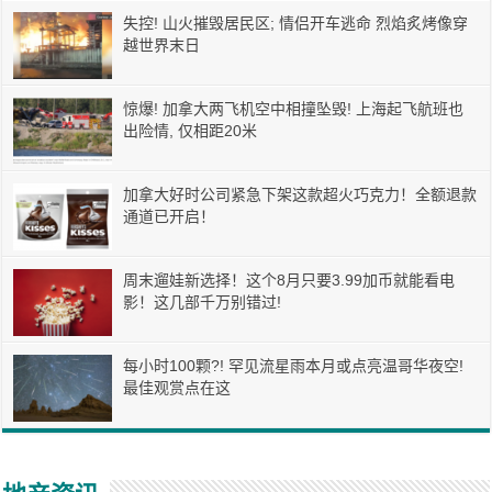
失控! 山火摧毁居民区; 情侣开车逃命 烈焰炙烤像穿
越世界末日
惊爆! 加拿大两飞机空中相撞坠毁! 上海起飞航班也
出险情, 仅相距20米
加拿大好时公司紧急下架这款超火巧克力！全额退款
通道已开启！
周末遛娃新选择！这个8月只要3.99加币就能看电
影！这几部千万别错过!
每小时100颗?! 罕见流星雨本月或点亮温哥华夜空!
最佳观赏点在这