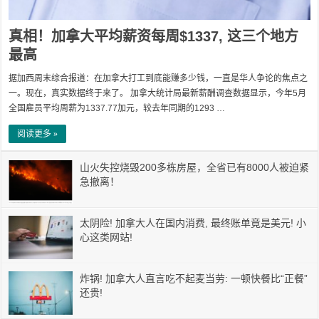
真相！加拿大平均薪资每周$1337, 这三个地方
最高
据加西周末综合报道：在加拿大打工到底能赚多少钱，一直是华人争论的焦点之
一。现在，真实数据终于来了。 加拿大统计局最新薪酬调查数据显示，今年5月
全国雇员平均周薪为1337.77加元，较去年同期的1293 …
阅读更多 »
山火失控烧毁200多栋房屋，全省已有8000人被迫紧
急撤离！
太阴险! 加拿大人在国内消费, 最终账单竟是美元! 小
心这类网站!
炸锅! 加拿大人直言吃不起麦当劳: 一顿快餐比“正餐”
还贵!