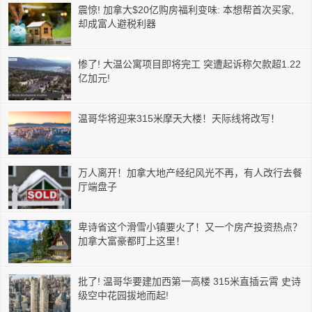
震惊! 加拿大$20亿购房福利变味: 本想帮首次买家,
却成富人避税利器
惨了! 大温公寓项目即将完工 突遭起诉称欠款超1.22
亿加元!
温哥华将迎来315米摩天大楼！天际线将改写！
万人离开！加拿大地产经纪风光不再，有人改行去餐
厅端盘子
卑诗省这个滑雪小镇要火了！又一个房产投资热点？
加拿大富豪都盯上这里！
批了! 温哥华要建加西第一高楼 315米直插云霄 史诗
级空中花园拔地而起!