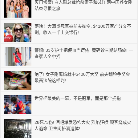
灭门惨案! 白人副总裁枪杀妻子和6娃! 两中国养女刚
结束寻根之旅
落魄！大满贯冠军被前夫掏空, $4100万家产分文不
剩，收入一半上交银行!
警惕! 33岁护士把便血当痔疮, 竟确诊三期结肠癌! 一
查家人全中招
绝了! 女子刚离婚就中$400万大奖 前夫翻脸争奖金
最高法院这样判!
世界杯最美的一幕，不是冠军，而是那个拥抱
28死73伤! 酒吧爆发恐怖大火 烈焰狂喷 顾客烧成火
人逃命 卫生间挤满遗体!