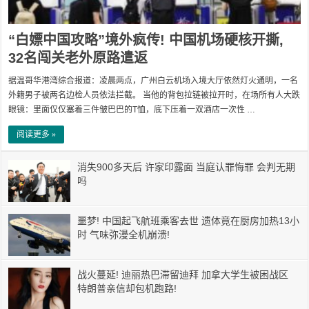
“白嫖中国攻略”境外疯传! 中国机场硬核开撕,
32名闯关老外原路遣返
据温哥华港湾综合报道：凌晨两点，广州白云机场入境大厅依然灯火通明，一名
外籍男子被两名边检人员依法拦截。 当他的背包拉链被拉开时，在场所有人大跌
眼镜：里面仅仅塞着三件皱巴巴的T恤，底下压着一双酒店一次性 …
阅读更多 »
消失900多天后 许家印露面 当庭认罪悔罪 会判无期
吗
噩梦! 中国起飞航班乘客去世 遗体竟在厨房加热13小
时 气味弥漫全机崩溃!
战火蔓延! 迪丽热巴滞留迪拜 加拿大学生被困战区
特朗普亲信却包机跑路!