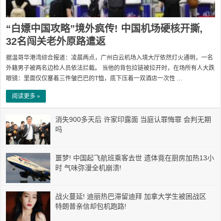
“白嫖中国攻略”境外疯传! 中国机场硬核开撕,
32名闯关老外原路遣返
据温哥华港湾综合报道：凌晨两点，广州白云机场入境大厅依然灯火通明，一名
外籍男子被两名边检人员依法拦截。 当他的背包拉链被拉开时，在场所有人大跌
眼镜：里面仅仅塞着三件皱巴巴的T恤，底下压着一双酒店一次性 …
阅读更多 »
消失900多天后 许家印露面 当庭认罪悔罪 会判无期
吗
噩梦! 中国起飞航班乘客去世 遗体竟在厨房加热13小
时 气味弥漫全机崩溃!
战火蔓延! 迪丽热巴滞留迪拜 加拿大学生被困战区
特朗普亲信却包机跑路!