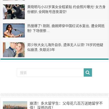
黄晓明与小22岁美女全程紧贴 约会照片曝光! 女方身
份被扒 全网账号连夜清空!
热搜爆了! 刚刚, 曲婉婷穿中国红试水复出, 遭全网抵
制! 下场很惨…
郑少秋大女儿海外自杀, 遗体无人认领! 78岁的他疑
似崩溃, 失联近3年
崩溃！多大留学生：父母花几百万送她留学不
值！深感内疚！