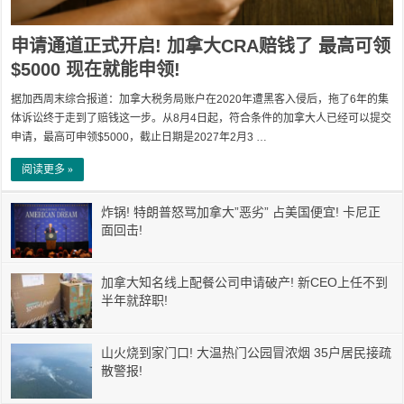
申请通道正式开启! 加拿大CRA赔钱了 最高可领
$5000 现在就能申领!
据加西周末综合报道：加拿大税务局账户在2020年遭黑客入侵后，拖了6年的集
体诉讼终于走到了赔钱这一步。从8月4日起，符合条件的加拿大人已经可以提交
申请，最高可申领$5000，截止日期是2027年2月3 …
阅读更多 »
炸锅! 特朗普怒骂加拿大”恶劣” 占美国便宜! 卡尼正
面回击!
加拿大知名线上配餐公司申请破产! 新CEO上任不到
半年就辞职!
山火烧到家门口! 大温热门公园冒浓烟 35户居民接疏
散警报!