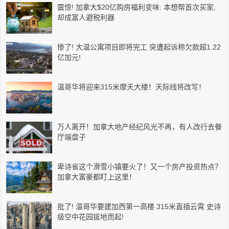
震惊! 加拿大$20亿购房福利变味: 本想帮首次买家,
却成富人避税利器
惨了! 大温公寓项目即将完工 突遭起诉称欠款超1.22
亿加元!
温哥华将迎来315米摩天大楼！天际线将改写！
万人离开！加拿大地产经纪风光不再，有人改行去餐
厅端盘子
卑诗省这个滑雪小镇要火了！又一个房产投资热点？
加拿大富豪都盯上这里！
批了! 温哥华要建加西第一高楼 315米直插云霄 史诗
级空中花园拔地而起!