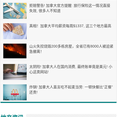
拒赔警告! 加拿大官方提醒: 旅行保险这一情况直接
失效, 很多人不知道
真相！加拿大平均薪资每周$1337, 这三个地方最高
山火失控烧毁200多栋房屋，全省已有8000人被迫紧
急撤离！
太阴险! 加拿大人在国内消费, 最终账单竟是美元! 小
心这类网站!
炸锅! 加拿大人直言吃不起麦当劳: 一顿快餐比“正餐”
还贵!