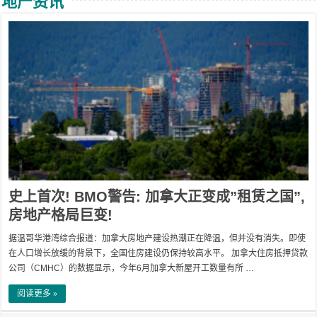
地产资讯
史上首次! BMO警告: 加拿大正变成”租赁之国”,
房地产格局巨变!
据温哥华港湾综合报道：加拿大房地产建设热潮正在降温，但并没有消失。即使
在人口增长放缓的背景下，全国住房建设仍保持较高水平。 加拿大住房抵押贷款
公司（CMHC）的数据显示，今年6月加拿大新屋开工数量有所 …
阅读更多 »