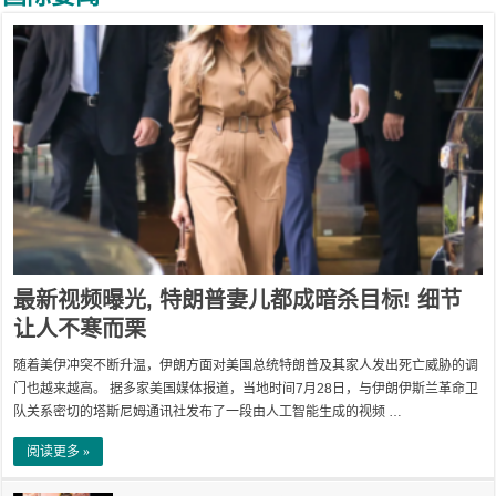
最新视频曝光, 特朗普妻儿都成暗杀目标! 细节
让人不寒而栗
随着美伊冲突不断升温，伊朗方面对美国总统特朗普及其家人发出死亡威胁的调
门也越来越高。 据多家美国媒体报道，当地时间7月28日，与伊朗伊斯兰革命卫
队关系密切的塔斯尼姆通讯社发布了一段由人工智能生成的视频 …
阅读更多 »