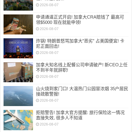
2026-08-07
申请通道正式开启! 加拿大CRA赔钱了 最高可
领$5000 现在就能申领!
2026-08-07
炸锅! 特朗普怒骂加拿大”恶劣” 占美国便宜! 卡
尼正面回击!
2026-08-07
加拿大知名线上配餐公司申请破产! 新CEO上任
不到半年就辞职!
2026-08-07
山火烧到家门口! 大温热门公园冒浓烟 35户居民
接疏散警报!
2026-08-07
拒赔警告! 加拿大官方提醒: 旅行保险这一情况
直接失效, 很多人不知道
2026-08-07