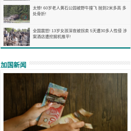
太惨! 60岁老人黄石公园被野牛撞飞 抛到2米多高 多
处骨折!
全国震怒! 13岁女孩深夜被拐卖 5天遭30多人性侵 涉
案酒店遭挖掘机推平!
加国新闻