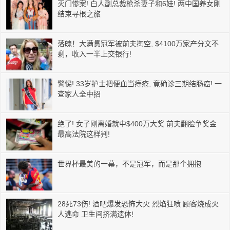
灭门惨案! 白人副总裁枪杀妻子和6娃! 两中国养女刚
结束寻根之旅
落魄！大满贯冠军被前夫掏空, $4100万家产分文不
剩，收入一半上交银行!
警惕! 33岁护士把便血当痔疮, 竟确诊三期结肠癌! 一
查家人全中招
绝了! 女子刚离婚就中$400万大奖 前夫翻脸争奖金
最高法院这样判!
世界杯最美的一幕，不是冠军，而是那个拥抱
28死73伤! 酒吧爆发恐怖大火 烈焰狂喷 顾客烧成火
人逃命 卫生间挤满遗体!