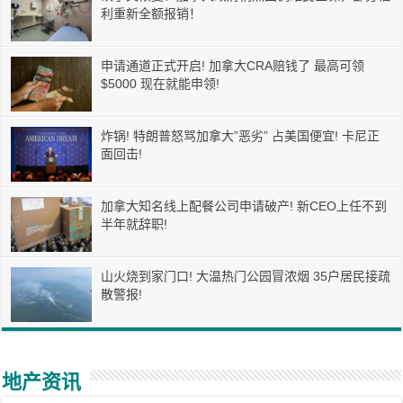
利重新全额报销！
申请通道正式开启! 加拿大CRA赔钱了 最高可领
$5000 现在就能申领!
炸锅! 特朗普怒骂加拿大”恶劣” 占美国便宜! 卡尼正
面回击!
加拿大知名线上配餐公司申请破产! 新CEO上任不到
半年就辞职!
山火烧到家门口! 大温热门公园冒浓烟 35户居民接疏
散警报!
地产资讯