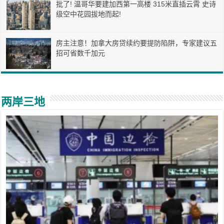
批了! 温哥华要建加西第一高楼 315米直插云霄 史诗
级空中花园拔地而起!
房主注意！加拿大房贷续约要提防陷阱，专家建议五
招可省数千加元
两岸三地