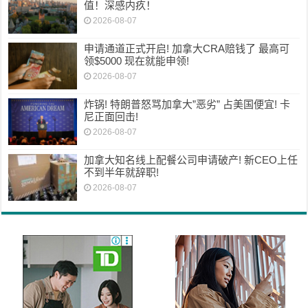
值！深感内疚！
2026-08-07
申请通道正式开启! 加拿大CRA赔钱了 最高可
领$5000 现在就能申领!
2026-08-07
炸锅! 特朗普怒骂加拿大”恶劣” 占美国便宜! 卡
尼正面回击!
2026-08-07
加拿大知名线上配餐公司申请破产! 新CEO上任
不到半年就辞职!
2026-08-07