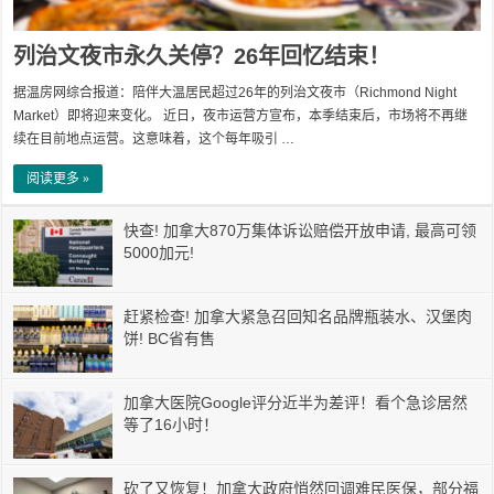
列治文夜市永久关停？26年回忆结束！
据温房网综合报道：陪伴大温居民超过26年的列治文夜市（Richmond Night
Market）即将迎来变化。 近日，夜市运营方宣布，本季结束后，市场将不再继
续在目前地点运营。这意味着，这个每年吸引 …
阅读更多 »
快查! 加拿大870万集体诉讼赔偿开放申请, 最高可领
5000加元!
赶紧检查! 加拿大紧急召回知名品牌瓶装水、汉堡肉
饼! BC省有售
加拿大医院Google评分近半为差评！看个急诊居然
等了16小时！
砍了又恢复！加拿大政府悄然回调难民医保，部分福