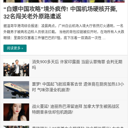
“白嫖中国攻略”境外疯传! 中国机场硬核开撕,
32名闯关老外原路遣返
据温哥华港湾综合报道：凌晨两点，广州白云机场入境大厅依然灯火通明，一名
外籍男子被两名边检人员依法拦截。 当他的背包拉链被拉开时，在场所有人大跌
眼镜：里面仅仅塞着三件皱巴巴的T恤，底下压着一双酒店一次性 …
阅读更多 »
消失900多天后 许家印露面 当庭认罪悔罪 会判无期
吗
噩梦! 中国起飞航班乘客去世 遗体竟在厨房加热13小
时 气味弥漫全机崩溃!
战火蔓延! 迪丽热巴滞留迪拜 加拿大学生被困战区
特朗普亲信却包机跑路!