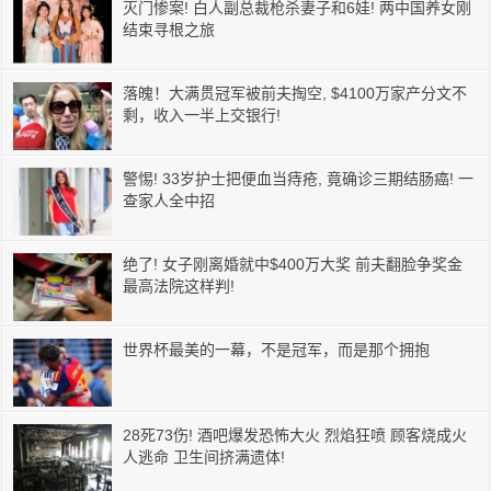
灭门惨案! 白人副总裁枪杀妻子和6娃! 两中国养女刚
结束寻根之旅
落魄！大满贯冠军被前夫掏空, $4100万家产分文不
剩，收入一半上交银行!
警惕! 33岁护士把便血当痔疮, 竟确诊三期结肠癌! 一
查家人全中招
绝了! 女子刚离婚就中$400万大奖 前夫翻脸争奖金
最高法院这样判!
世界杯最美的一幕，不是冠军，而是那个拥抱
28死73伤! 酒吧爆发恐怖大火 烈焰狂喷 顾客烧成火
人逃命 卫生间挤满遗体!