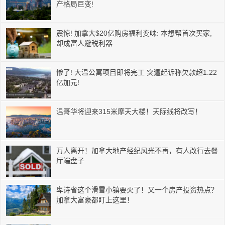
产格局巨变!
震惊! 加拿大$20亿购房福利变味: 本想帮首次买家,
却成富人避税利器
惨了! 大温公寓项目即将完工 突遭起诉称欠款超1.22
亿加元!
温哥华将迎来315米摩天大楼！天际线将改写！
万人离开！加拿大地产经纪风光不再，有人改行去餐
厅端盘子
卑诗省这个滑雪小镇要火了！又一个房产投资热点？
加拿大富豪都盯上这里！