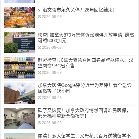
列治文夜市永久关停？26年回忆结束！
2026-08-08
快查! 加拿大870万集体诉讼赔偿开放申请, 最高
可领5000加元!
2026-08-08
赶紧检查! 加拿大紧急召回知名品牌瓶装水、汉
堡肉饼! BC省有售
2026-08-08
加拿大医院Google评分近半为差评！看个急诊
居然等了16小时！
2026-08-08
砍了又恢复！加拿大政府悄然回调难民医保，
部分福利重新全额报销！
2026-08-08
崩溃！多大留学生：父母花几百万送她留学不