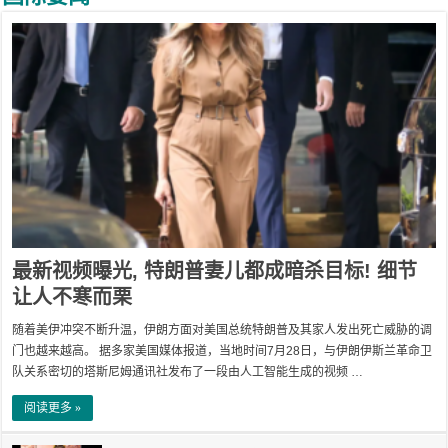
最新视频曝光, 特朗普妻儿都成暗杀目标! 细节
让人不寒而栗
随着美伊冲突不断升温，伊朗方面对美国总统特朗普及其家人发出死亡威胁的调
门也越来越高。 据多家美国媒体报道，当地时间7月28日，与伊朗伊斯兰革命卫
队关系密切的塔斯尼姆通讯社发布了一段由人工智能生成的视频 …
阅读更多 »