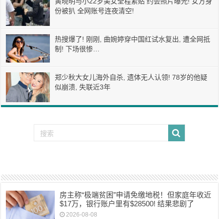
黄晓明与小22岁美女全程紧贴 约会照片曝光! 女方身
份被扒 全网账号连夜清空!
热搜爆了! 刚刚, 曲婉婷穿中国红试水复出, 遭全网抵
制! 下场很惨…
郑少秋大女儿海外自杀, 遗体无人认领! 78岁的他疑
似崩溃, 失联近3年
房主称“极端贫困”申请免缴地税！但家庭年收近
$17万，银行账户里有$28500! 结果悲剧了
2026-08-08