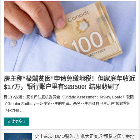
房主称“极端贫困”申请免缴地税！但家庭年收近
$17万，银行账户里有$28500! 结果悲剧了
据CTV报道：安省评估复核委员会（Ontario Assessment Review Board）驳回
了Greater Sudbury一处住宅业主的申请。两名业主声称自己生活在“极端贫困
（extrem …
阅读更多 »
史上首次! BMO警告: 加拿大正变成”租赁之国”, 房地