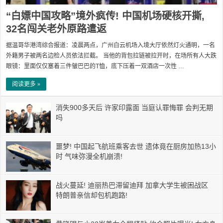
“白嫖中国攻略”境外疯传! 中国机场硬核开撕,
32名闯关老外原路遣返
据温哥华港湾综合报道：凌晨两点，广州白云机场入境大厅依然灯火通明，一名
外籍男子被两名边检人员依法拦截。 当他的背包拉链被拉开时，在场所有人大跌
眼镜：里面仅仅塞着三件皱巴巴的T恤，底下压着一双酒店一次性 …
阅读更多 »
消失900多天后 许家印露面 当庭认罪悔罪 会判无期
吗
噩梦! 中国起飞航班乘客去世 遗体竟在厨房加热13小
时 气味弥漫全机崩溃!
战火蔓延! 迪丽热巴滞留迪拜 加拿大学生被困战区
特朗普亲信却包机跑路!