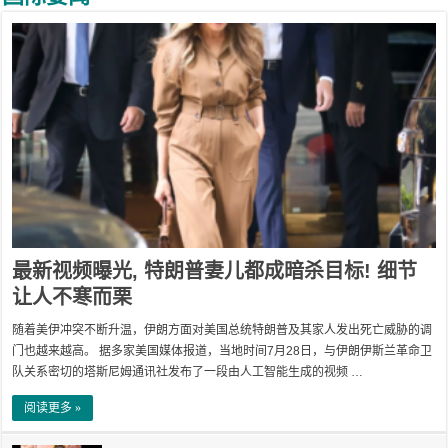
最新视频曝光, 特朗普妻儿都成暗杀目标! 细节
让人不寒而栗
随着美伊冲突不断升温，伊朗方面对美国总统特朗普及其家人发出死亡威胁的调
门也越来越高。 据多家美国媒体报道，当地时间7月28日，与伊朗伊斯兰革命卫
队关系密切的塔斯尼姆通讯社发布了一段由人工智能生成的视频 …
阅读更多 »