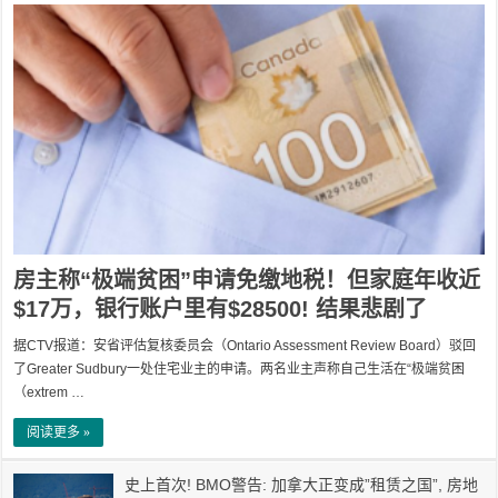
房主称“极端贫困”申请免缴地税！但家庭年收近
$17万，银行账户里有$28500! 结果悲剧了
据CTV报道：安省评估复核委员会（Ontario Assessment Review Board）驳回
了Greater Sudbury一处住宅业主的申请。两名业主声称自己生活在“极端贫困
（extrem …
阅读更多 »
史上首次! BMO警告: 加拿大正变成”租赁之国”, 房地