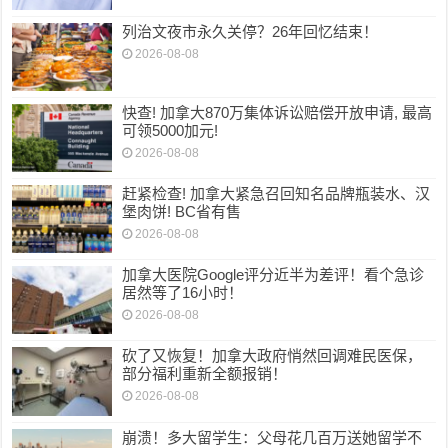
列治文夜市永久关停？26年回忆结束！
2026-08-08
快查! 加拿大870万集体诉讼赔偿开放申请, 最高
可领5000加元!
2026-08-08
赶紧检查! 加拿大紧急召回知名品牌瓶装水、汉
堡肉饼! BC省有售
2026-08-08
加拿大医院Google评分近半为差评！看个急诊
居然等了16小时！
2026-08-08
砍了又恢复！加拿大政府悄然回调难民医保，
部分福利重新全额报销！
2026-08-08
崩溃！多大留学生：父母花几百万送她留学不