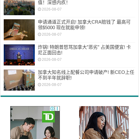
值！深感内疚！
2026-08-07
申请通道正式开启! 加拿大CRA赔钱了 最高可
领$5000 现在就能申领!
2026-08-07
炸锅! 特朗普怒骂加拿大”恶劣” 占美国便宜! 卡
尼正面回击!
2026-08-07
加拿大知名线上配餐公司申请破产! 新CEO上任
不到半年就辞职!
2026-08-07