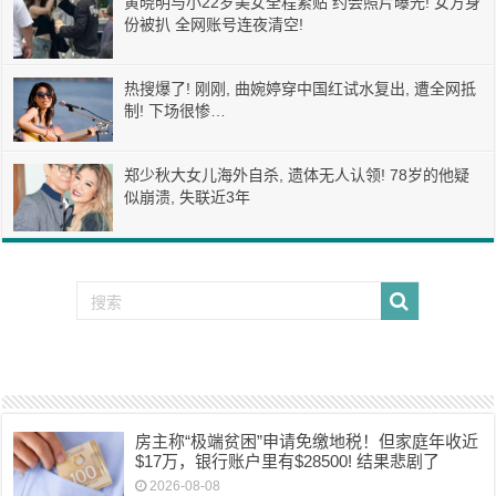
黄晓明与小22岁美女全程紧贴 约会照片曝光! 女方身
份被扒 全网账号连夜清空!
热搜爆了! 刚刚, 曲婉婷穿中国红试水复出, 遭全网抵
制! 下场很惨…
郑少秋大女儿海外自杀, 遗体无人认领! 78岁的他疑
似崩溃, 失联近3年
房主称“极端贫困”申请免缴地税！但家庭年收近
$17万，银行账户里有$28500! 结果悲剧了
2026-08-08