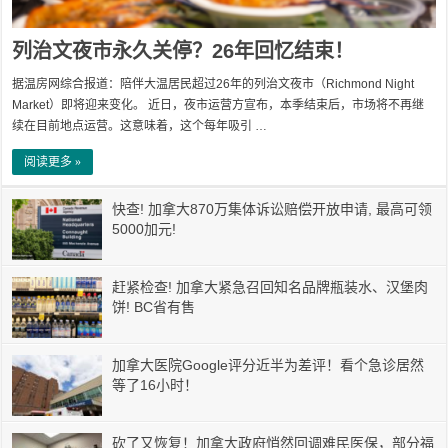
列治文夜市永久关停？26年回忆结束！
据温房网综合报道：陪伴大温居民超过26年的列治文夜市（Richmond Night
Market）即将迎来变化。 近日，夜市运营方宣布，本季结束后，市场将不再继
续在目前地点运营。这意味着，这个每年吸引 …
阅读更多 »
快查! 加拿大870万集体诉讼赔偿开放申请, 最高可领
5000加元!
赶紧检查! 加拿大紧急召回知名品牌瓶装水、汉堡肉
饼! BC省有售
加拿大医院Google评分近半为差评！看个急诊居然
等了16小时！
砍了又恢复！加拿大政府悄然回调难民医保，部分福