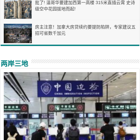
批了! 温哥华要建加西第一高楼 315米直插云霄 史诗
级空中花园拔地而起!
房主注意！加拿大房贷续约要提防陷阱，专家建议五
招可省数千加元
两岸三地