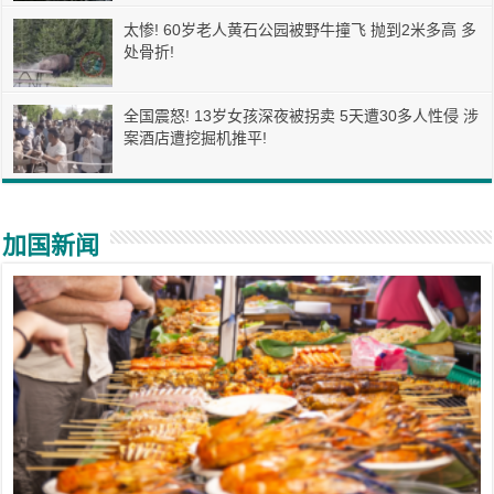
太惨! 60岁老人黄石公园被野牛撞飞 抛到2米多高 多
处骨折!
全国震怒! 13岁女孩深夜被拐卖 5天遭30多人性侵 涉
案酒店遭挖掘机推平!
加国新闻