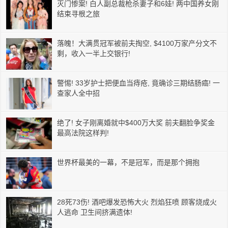
灭门惨案! 白人副总裁枪杀妻子和6娃! 两中国养女刚
结束寻根之旅
落魄！大满贯冠军被前夫掏空, $4100万家产分文不
剩，收入一半上交银行!
警惕! 33岁护士把便血当痔疮, 竟确诊三期结肠癌! 一
查家人全中招
绝了! 女子刚离婚就中$400万大奖 前夫翻脸争奖金
最高法院这样判!
世界杯最美的一幕，不是冠军，而是那个拥抱
28死73伤! 酒吧爆发恐怖大火 烈焰狂喷 顾客烧成火
人逃命 卫生间挤满遗体!