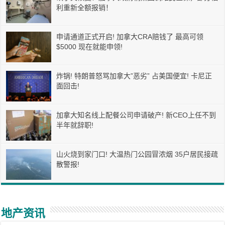
利重新全额报销！
申请通道正式开启! 加拿大CRA赔钱了 最高可领
$5000 现在就能申领!
炸锅! 特朗普怒骂加拿大”恶劣” 占美国便宜! 卡尼正
面回击!
加拿大知名线上配餐公司申请破产! 新CEO上任不到
半年就辞职!
山火烧到家门口! 大温热门公园冒浓烟 35户居民接疏
散警报!
地产资讯