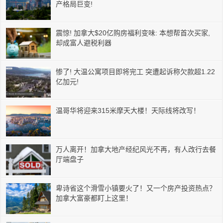
产格局巨变!
震惊! 加拿大$20亿购房福利变味: 本想帮首次买家,
却成富人避税利器
惨了! 大温公寓项目即将完工 突遭起诉称欠款超1.22
亿加元!
温哥华将迎来315米摩天大楼！天际线将改写！
万人离开！加拿大地产经纪风光不再，有人改行去餐
厅端盘子
卑诗省这个滑雪小镇要火了！又一个房产投资热点？
加拿大富豪都盯上这里！