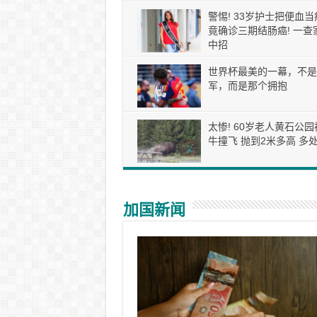
警惕! 33岁护士把便血当
竟确诊三期结肠癌! 一查
中招
世界杯最美的一幕，不是
军，而是那个拥抱
太惨! 60岁老人黄石公园
牛撞飞 抛到2米多高 多处
加国新闻