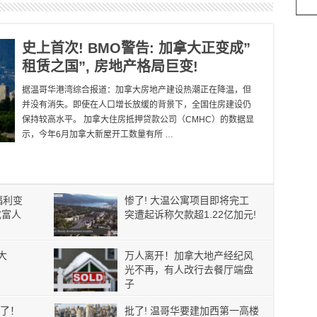
史上首次! BMO警告: 加拿大正变成”
租赁之国”, 房地产格局巨变!
据温哥华港湾综合报道：加拿大房地产建设热潮正在降温，但
并没有消失。即使在人口增长放缓的背景下，全国住房建设仍
保持较高水平。 加拿大住房抵押贷款公司（CMHC）的数据显
示，今年6月加拿大新屋开工数量有所 …
福利变
惨了! 大温公寓项目即将完工
成富人
突遭起诉称欠款超1.22亿加元!
大
万人离开！加拿大地产经纪风
光不再，有人改行去餐厅端盘
子
了！
批了! 温哥华要建加西第一高楼