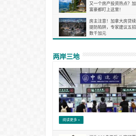
又一个房产投资热点？加
富豪都盯上这里！
房主注意！加拿大房贷续
提防陷阱，专家建议五招
数千加元
两岸三地
阅读更多 »