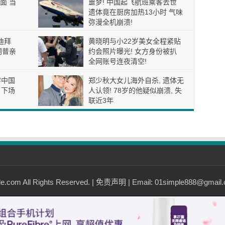
面 当
噩梦! 中国起飞航班乘客去世
遗体竟在厨房加热13小时 气味
弥漫全机崩溃!
迪拜
黄晓明与小22岁美女全程紧贴
朗普亲
约会照片曝光! 女方身份被扒
全网账号连夜清空!
穿中国
郑少秋大女儿海外自杀, 遗体无
 下场
人认领! 78岁的他疑似崩溃, 失
联近3年
com All Rights Reserved. |
免责声明
| Email: 01simple888@gmail