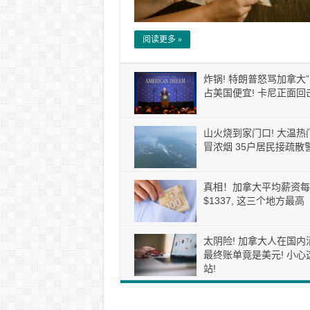
阅读更多 »
炸锅! 特朗普怒骂加拿大”
占美国便宜! 卡尼正面回击
山火烧到家门口! 大温热
冒浓烟 35户居民接疏散警
真相！加拿大平均薪资每
$1337, 这三个地方最高
太阴险! 加拿大人在国内
最终账单竟是美元! 小心
站!