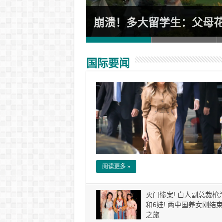
接疏散警报!
崩溃！多大留学生：父母
国际要闻
阅读更多 »
灭门惨案! 白人副总裁枪
和6娃! 两中国养女刚结
之旅