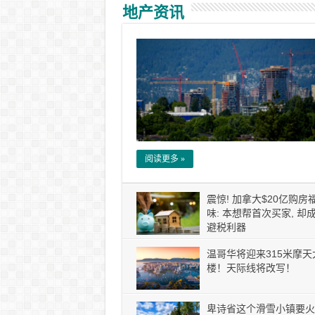
地产资讯
阅读更多 »
震惊! 加拿大$20亿购房
味: 本想帮首次买家, 却
避税利器
温哥华将迎来315米摩天
楼！天际线将改写！
卑诗省这个滑雪小镇要火