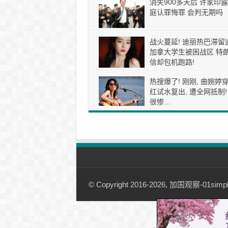
消失900多天后 许家印露
庭认罪悔罪 会判无期吗
战火蔓延! 迪丽热巴滞留
加拿大学生被困战区 特
信却包机跑路!
热搜爆了! 刚刚, 曲婉婷
红试水复出, 遭全网抵制!
很惨…
© Copyright 2016-2026, 加国观察-01simple.