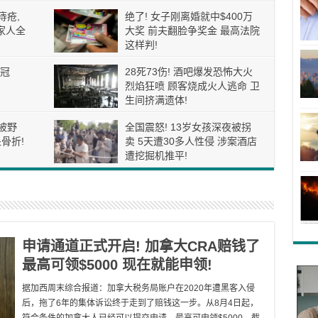
痔疮,
绝了! 女子刚离婚就中$400万
家人全
大奖 前夫翻脸争奖金 最高法院
这样判!
冠
28死73伤! 酒吧爆发恐怖大火
烈焰狂喷 顾客烧成火人逃命 卫
生间挤满遗体!
被野
全国震怒! 13岁女孩深夜被拐
骨折!
卖 5天遭30多人性侵 涉案酒店
遭挖掘机推平!
申请通道正式开启! 加拿大CRA赔钱了
最高可领$5000 现在就能申领!
据加西周末综合报道：加拿大税务局账户在2020年遭黑客入侵
后，拖了6年的集体诉讼终于走到了赔钱这一步。从8月4日起，