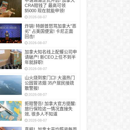
申请通道正式开启! 加拿大
通道正式开启! 加拿大CRA赔钱了 最高可领$50
CRA赔钱了 最高可领
$5000 现在就能申领!
!
2026-08-07
炸锅! 特朗普怒骂加拿大”恶
劣” 占美国便宜! 卡尼正面
回击!
2026-08-07
加拿大知名线上配餐公司申
请破产! 新CEO上任不到半
年就辞职!
2026-08-07
山火烧到家门口! 大温热门
公园冒浓烟 35户居民接疏
散警报!
2026-08-07
拒赔警告! 加拿大官方提醒:
旅行保险这一情况直接失
效, 很多人不知道
2026-08-07
真相！加拿大平均薪资每周