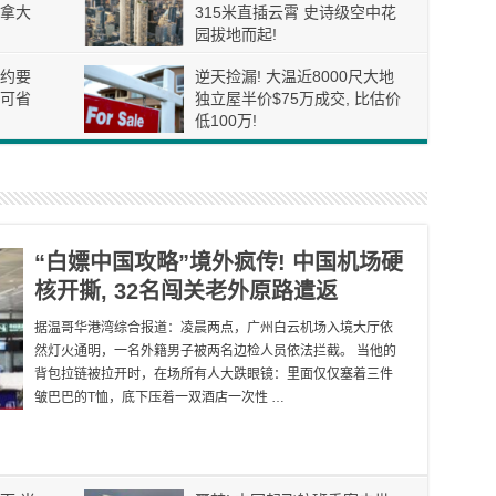
拿大
315米直插云霄 史诗级空中花
园拔地而起!
约要
逆天捡漏! 大温近8000尺大地
可省
独立屋半价$75万成交, 比估价
低100万!
“白嫖中国攻略”境外疯传! 中国机场硬
核开撕, 32名闯关老外原路遣返
据温哥华港湾综合报道：凌晨两点，广州白云机场入境大厅依
然灯火通明，一名外籍男子被两名边检人员依法拦截。 当他的
背包拉链被拉开时，在场所有人大跌眼镜：里面仅仅塞着三件
皱巴巴的T恤，底下压着一双酒店一次性 …