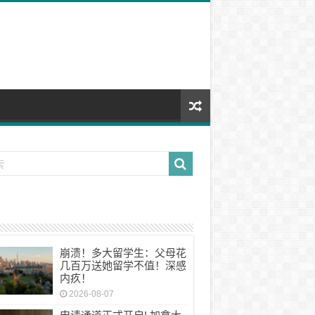
崩溃！多大留学生：父母花
几百万送她留学不值！深感
内疚！
2026-08-07