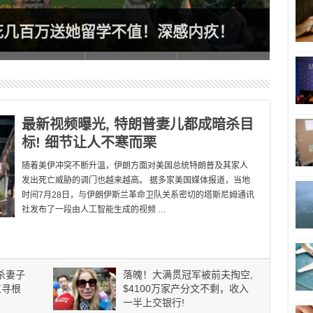
申请
花几百万送她留学不值！深感内疚！
申领
最新视频曝光, 特朗普妻儿都成暗杀目
标! 细节让人不寒而栗
随着美伊冲突不断升温，伊朗方面对美国总统特朗普及其家人
发出死亡威胁的调门也越来越高。 据多家美国媒体报道，当地
时间7月28日，与伊朗伊斯兰革命卫队关系密切的塔斯尼姆通讯
社发布了一段由人工智能生成的视频 …
杀妻子
落魄！大满贯冠军被前夫掏空,
束寻根
$4100万家产分文不剩，收入
一半上交银行!