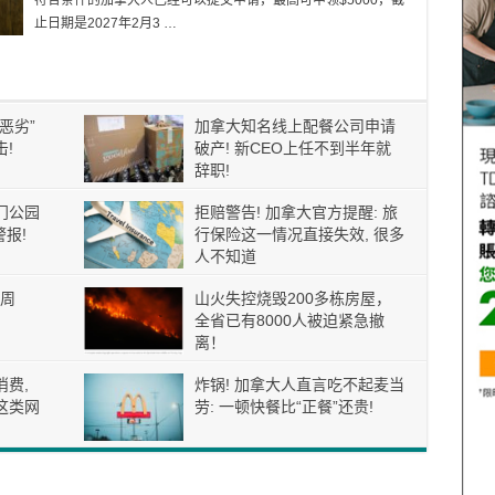
符合条件的加拿大人已经可以提交申请，最高可申领$5000，截
止日期是2027年2月3 …
恶劣”
加拿大知名线上配餐公司申请
!
破产! 新CEO上任不到半年就
辞职!
门公园
拒赔警告! 加拿大官方提醒: 旅
报!
行保险这一情况直接失效, 很多
人不知道
周
山火失控烧毁200多栋房屋，
全省已有8000人被迫紧急撤
离！
消费,
炸锅! 加拿大人直言吃不起麦当
这类网
劳: 一顿快餐比“正餐”还贵!