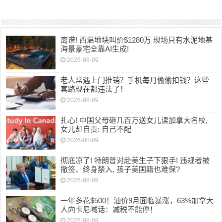
离谱! 西温地块叫价$1280万 现场只有水泥地基
海景豪宅全靠AI生成!
2026-08-09
老人常遇上门推销？手机每月偷偷扣钱？这些
套路现在都违法了！
2026-08-09
扎心! 中国父母砸几百万送女儿读加拿大名校,
女儿却自责: 自己不配
2026-08-09
彻底凉了! 特朗普对赴美生子下狠手! 违规者被
撤签、终身禁入, 孩子美国籍也难保?
2026-08-09
一年多花$500！油价9月面临暴涨，63%加拿大
人向卡尼喊话：减税不能停！
2026-08-09