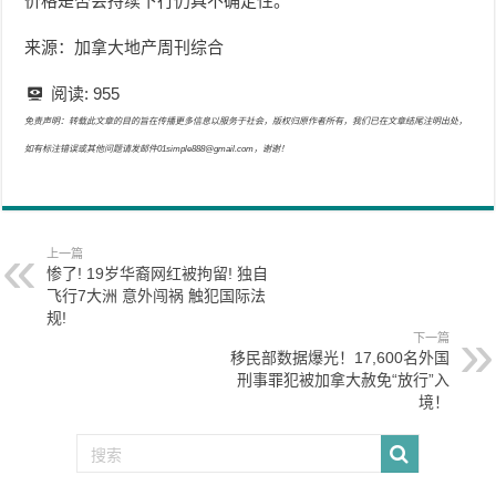
价格是否会持续下行仍具不确定性。
来源：加拿大地产周刊综合
阅读:
955
免责声明：转载此文章的目的旨在传播更多信息以服务于社会，版权归原作者所有，我们已在文章结尾注明出处，
如有标注错误或其他问题请发邮件01simple888@gmail.com，谢谢！
上一篇
惨了! 19岁华裔网红被拘留! 独自
飞行7大洲 意外闯祸 触犯国际法
规!
下一篇
移民部数据爆光！17,600名外国
刑事罪犯被加拿大赦免“放行”入
境！