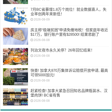
7月BC省暴增1.8万个岗位！就业数据喜人，失
业率创两年来新低！
2026-08-09
房主称“极端贫困”申请免缴地税！但家庭年收近
$17万，银行账户里有$28500! 结果悲剧了
2026-08-08
列治文夜市永久关停？26年回忆结束！
2026-08-08
快查! 加拿大870万集体诉讼赔偿开放申请, 最高
可领5000加元!
2026-08-08
赶紧检查! 加拿大紧急召回知名品牌瓶装水、汉
堡肉饼! BC省有售
2026-08-08