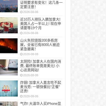
证明要求有变化！这几条一
定要注意！
2026-08-06
近10万人排队入籍加拿大!
美国人占一半以上! 现在申
请要等19个月
2026-08-06
山火失控烧毁200多栋房
屋，全省已有8000人被迫
紧急撤离！
2026-08-06
太阴险! 加拿大人在国内消
费, 最终账单竟是美元! 小
心这类网站!
2026-08-06
炸锅! 加拿大人直言吃不起
麦当劳: 一顿快餐比“正餐”
还贵!
2026-08-06
气炸! 大温华人买iPhone显