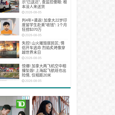
示”已送达”, 查监控傻眼: 根
本没人来送货
2026-08-05
判4年+遣返! 加拿大22岁印
度留学生赴美”收钱”: 1个月
狂捞$370万
2026-08-05
失控! 山火摧毁居民区; 情
侣开车逃命 烈焰炙烤像穿
越世界末日
2026-08-05
惊爆! 加拿大两飞机空中相
撞坠毁! 上海起飞航班也出
险情, 仅相距20米
2026-08-05