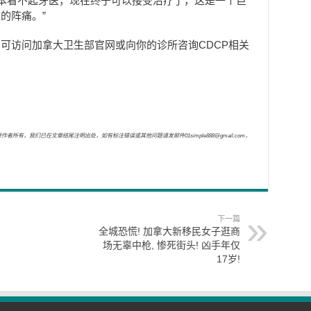
前根本看不起牙医，现在终于可以接受治疗了，这是一个巨
的阵痛。”
可访问加拿大卫生部官网或向你的诊所咨询CDCP相关
，我们已在文章结尾注明出处，如有标注错误或其他问题请发邮件01simple888@gmail.com，
下一篇
全城恐慌! 加拿大新移民女子逛商
场无辜中枪, 惨死街头! 凶手年仅
17岁!