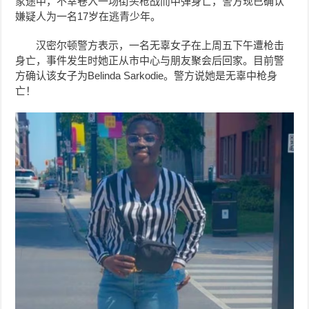
家途中，不幸卷入一场街头枪战而中弹身亡，警方现已确认
嫌疑人为一名17岁在逃青少年。
汉密尔顿警方表示，一名无辜女子在上周五下午遭枪击
身亡，事件发生时她正从市中心与朋友聚会后回家。目前警
方确认该女子为Belinda Sarkodie。警方说她是无辜中枪身
亡！