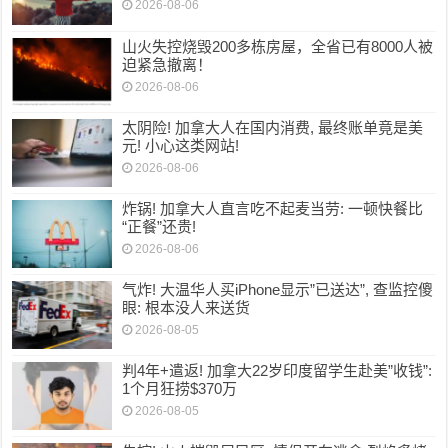
2026-08-06
山火失控烧毁200多栋房屋，全省已有8000人被
迫紧急撤离！
2026-08-06
太阴险! 加拿大人在国内消费, 最终账单竟是美
元! 小心这类网站!
2026-08-06
炸锅! 加拿大人直言吃不起麦当劳: 一顿快餐比
“正餐”还贵!
2026-08-06
气炸! 大温华人买iPhone显示”已送达”, 查监控傻
眼: 根本没人来送货
2026-08-05
判4年+遣返! 加拿大22岁印度留学生赴美”收钱”:
1个月狂捞$370万
2026-08-05