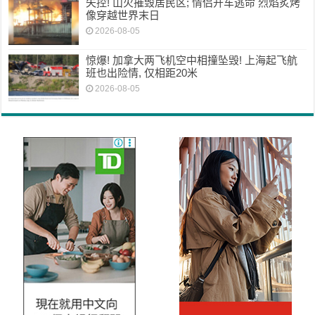
失控! 山火摧毁居民区; 情侣开车逃命 烈焰炙烤
像穿越世界末日
2026-08-05
惊爆! 加拿大两飞机空中相撞坠毁! 上海起飞航
班也出险情, 仅相距20米
2026-08-05