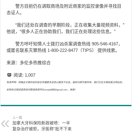
警方目前仍在调取商场及附近商家的监控录像并寻找目
击证人。
“我们还处在调查的早期阶段，正在收集大量视频资料，”
他说，“很多人正在协助我们，我们正在处理这些信息。”
警方呼吁知情人士拨打凶杀案调查热线 905-546-4167，
或匿名联系灭罪热线 1-800-222-8477（TIPS） 提供线索。
来源：多伦多热推综合
阅读:
1,007
免责声明：转载此文章的目的旨在传播更多信息以服务于社会，版权归原作者所有，我们已在文章结尾注明出处，
如有标注错误或其他问题请发邮件01simple888@gmail.com，谢谢！
上一篇
加拿大牙科保险新政被喷：一半
复杂治疗被拒，牙医称“批不下来