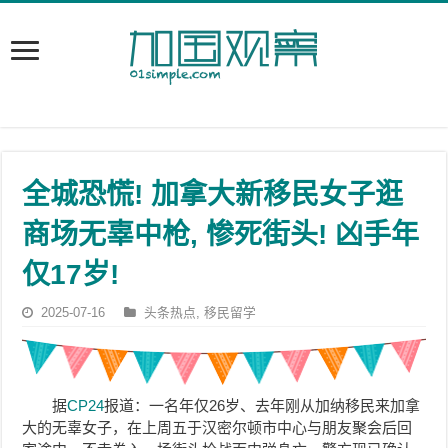
全城恐慌! 加拿大新移民女子逛
商场无辜中枪, 惨死街头! 凶手年
仅17岁!
2025-07-16
头条热点
,
移民留学
据
CP24
报道：
一名年仅26岁、去年刚从加纳移民来加拿
大的无辜女子，在上周五于汉密尔顿市中心与朋友聚会后回