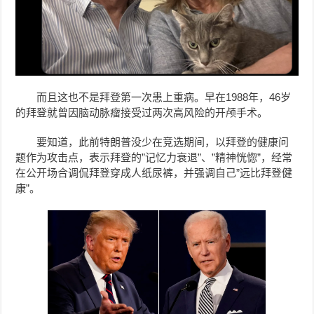
而且这也不是拜登第一次患上重病。早在1988年，46岁
的拜登
就曾因脑动脉瘤接受过两次高风险的开颅手术。
要知道，此前特朗普没少在竞选期间，以拜登的健康问
题作为攻击点，表示拜登的”记忆力衰退”、”精神恍惚”，
经常
在公开场合调侃拜登穿成人纸尿裤，
并强调自己”远比拜登健
康”。