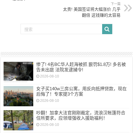
下一篇
太贵! 美国签证将大幅涨价 几乎
翻倍 这钱赚的太容易
惨了! 4名BC华人赶海被抓 狠罚$1.8万! 多名被
告未出庭 法院发逮捕令!
2026-08-10
女子买140w三房公寓，用反向抵押贷款，现在
后悔了！专家提3个方案
2026-08-10
吵翻！加拿大法官刚刚裁定，流浪汉帐篷符合
住所要求，应领增强收入援助福利！
2026-08-10