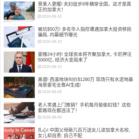
景美人更暖! 夫妇徒步8年横穿全国，这才是真
正的加拿大！
2026-08-10
被坑$50万! 多名华人指控遭遇加拿大投资移民
骗局, 内幕细节曝光
2026-08-10
豪赌24小时! 全球资本将齐聚加拿大, 卡尼押注
5000亿, 经济大变局来了
2026-08-10
离谱! 西温地块叫价$1280万 现场只有水泥地基
海景豪宅全靠AI生成!
2026-08-09
老人常遇上门推销？手机每月偷偷扣钱？这些
套路现在都违法了！
2026-08-09
扎心! 中国父母砸几百万送女儿读加拿大名校,
女儿却自责: 自己不配