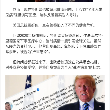
然而，现在特朗普也被曝出健康问题，且仅以”老年人常
见病”轻描淡写回应，这种反差着实耐人寻味。
美国总统圈好似一直在轮番陷入了不同的健康危机。
回望2020年疫情期间，特朗普曾感染新冠，住进沃尔特·
里德国家军事医疗中心，当时病情一度引发全球关注。虽然
从曝光的资料显示，他曾出现高烧、氧饱和度下降和肺部异
常渗出，被视为“严重感染”。
但特朗普都挺过来了，出院后他迅速在公共场合亮相，
对外宣称疫情受控，并将自身塑造为个人“战胜病毒”的标志。