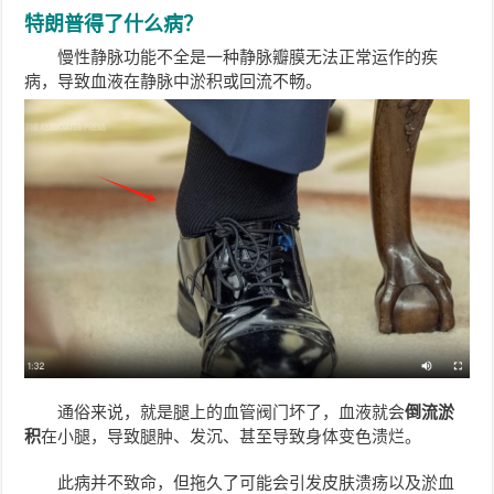
特朗普得了什么病？
慢性静脉功能不全是一种静脉瓣膜无法正常运作的疾
病，导致血液在静脉中淤积或回流不畅。
通俗来说，就是腿上的血管阀门坏了，
血液就会
倒流淤
积
在小腿，导致腿肿、发沉、甚至导致身体变色溃烂。
此病并不致命，但拖久了可能会引发皮肤溃疡以及淤血