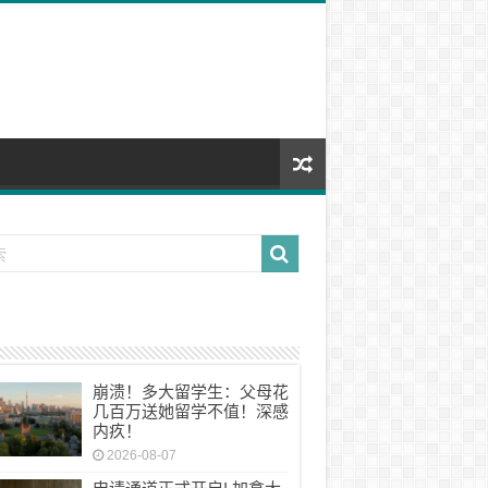
崩溃！多大留学生：父母花
几百万送她留学不值！深感
内疚！
2026-08-07