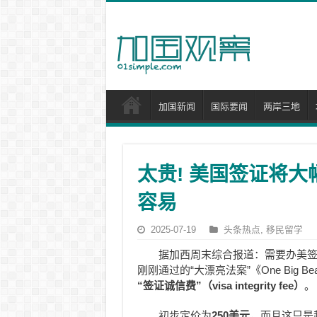
加国新闻
国际要闻
两岸三地
太贵! 美国签证将大
容易
2025-07-19
头条热点
,
移民留学
据加西周末综合报道：需要办美
刚刚通过的“大漂亮法案”《One Big B
“签证诚信费”（visa integrity fee）
。
初步定价为
250美元
，而且这只是