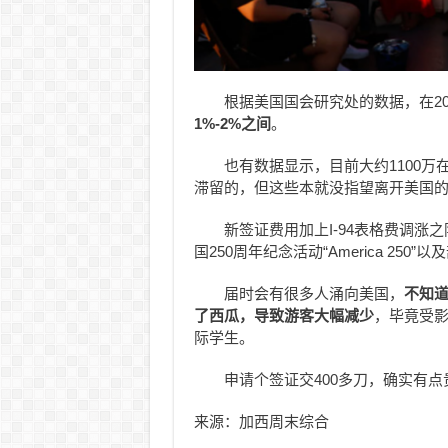
根据美国国会研究处的数据，在201
1%-2%之间
。
也有数据显示，目前大约1100万
滞留的，但这些本就没指望离开美国
新签证费用加上I-94表格费调涨
国250周年纪念活动“America 250”
届时会有很多人涌向美国，
不知
了西瓜，导致游客大幅减少
，毕竟受影
际学生。
申请个签证交400多刀，确实有点
来源：加西周末综合