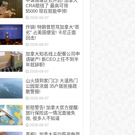
申请通道正式开启! 加拿大
CRA赔钱了 最高可领
$5000 现在就能申领!
2026-08-07
炸锅! 特朗普怒骂加拿大”恶
劣” 占美国便宜! 卡尼正面
回击!
2026-08-07
加拿大知名线上配餐公司申
请破产! 新CEO上任不到半
年就辞职!
2026-08-07
山火烧到家门口! 大温热门
公园冒浓烟 35户居民接疏
散警报!
2026-08-07
拒赔警告! 加拿大官方提醒:
旅行保险这一情况直接失
效, 很多人不知道
2026-08-07
真相！加拿大平均薪资每周