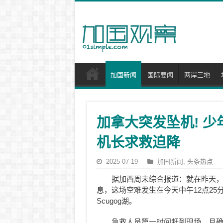
加国新闻
国际要闻
两岸三地
加拿大突发坠机! 少
机长求救迫降
2025-07-19
加国新闻
,
头条热点
据加西周末综合报道：就在昨天
息，这场空难发生在今天中午12点2
Scugog湖。
急救人员第一时间赶到现场，且