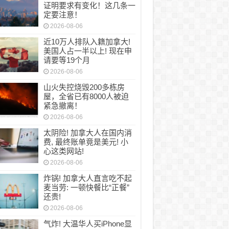
证明要求有变化！这几条一
定要注意！
2026-08-06
近10万人排队入籍加拿大!
美国人占一半以上! 现在申
请要等19个月
2026-08-06
山火失控烧毁200多栋房
屋，全省已有8000人被迫
紧急撤离！
2026-08-06
太阴险! 加拿大人在国内消
费, 最终账单竟是美元! 小
心这类网站!
2026-08-06
炸锅! 加拿大人直言吃不起
麦当劳: 一顿快餐比“正餐”
还贵!
2026-08-06
气炸! 大温华人买iPhone显