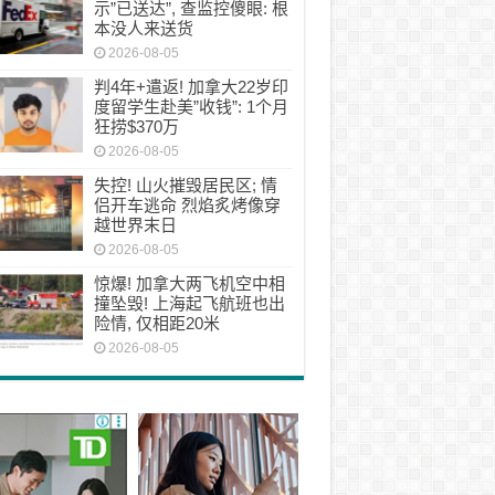
示”已送达”, 查监控傻眼: 根
本没人来送货
2026-08-05
判4年+遣返! 加拿大22岁印
度留学生赴美”收钱”: 1个月
狂捞$370万
2026-08-05
失控! 山火摧毁居民区; 情
侣开车逃命 烈焰炙烤像穿
越世界末日
2026-08-05
惊爆! 加拿大两飞机空中相
撞坠毁! 上海起飞航班也出
险情, 仅相距20米
2026-08-05