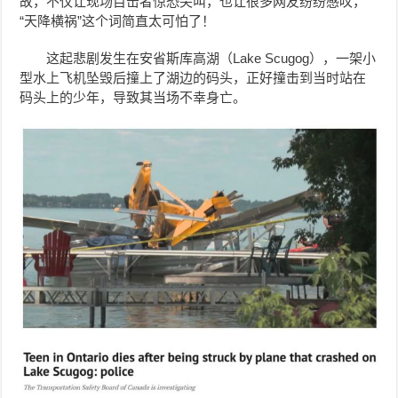
故，不仅让现场目击者惊恐尖叫，也让很多网友纷纷感叹，
“天降横祸”这个词简直太可怕了！
这起悲剧发生在安省斯库高湖（Lake Scugog），一架小
型水上飞机坠毁后撞上了湖边的码头，正好撞击到当时站在
码头上的少年，导致其当场不幸身亡。