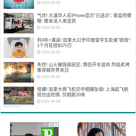
2026-08-06
气炸! 大温华人买iPhone显示”已送达”, 查监控傻
眼: 根本没人来送货
2026-08-05
判4年+遣返! 加拿大22岁印度留学生赴美”收钱”:
1个月狂捞$370万
2026-08-05
失控! 山火摧毁居民区; 情侣开车逃命 烈焰炙烤
像穿越世界末日
2026-08-05
惊爆! 加拿大两飞机空中相撞坠毁! 上海起飞航
班也出险情, 仅相距20米
2026-08-05