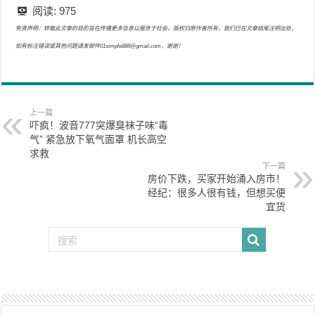
阅读:
975
免责声明：转载此文章的目的旨在传播更多信息以服务于社会，版权归原作者所有，我们已在文章结尾注明出处，
如有标注错误或其他问题请发邮件01simple888@gmail.com，谢谢！
上一篇
吓疯！波音777突爆臭袜子味“毒
气” 紧急放下氧气面罩 机长高空
求救
下一篇
房价下跌，买家开始涌入房市！
经纪：很多人很有钱，但想买便
宜货