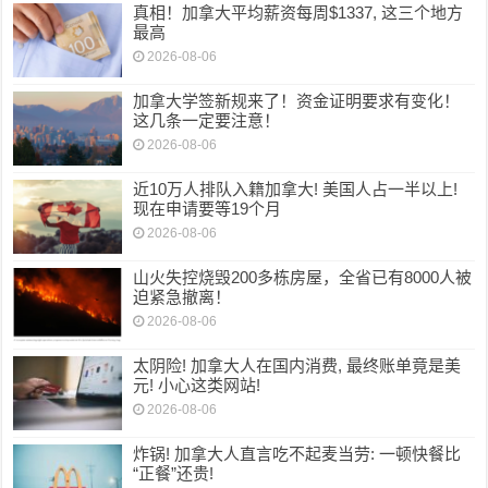
真相！加拿大平均薪资每周$1337, 这三个地方
最高
2026-08-06
加拿大学签新规来了！资金证明要求有变化！
这几条一定要注意！
2026-08-06
近10万人排队入籍加拿大! 美国人占一半以上!
现在申请要等19个月
2026-08-06
山火失控烧毁200多栋房屋，全省已有8000人被
迫紧急撤离！
2026-08-06
太阴险! 加拿大人在国内消费, 最终账单竟是美
元! 小心这类网站!
2026-08-06
炸锅! 加拿大人直言吃不起麦当劳: 一顿快餐比
“正餐”还贵!