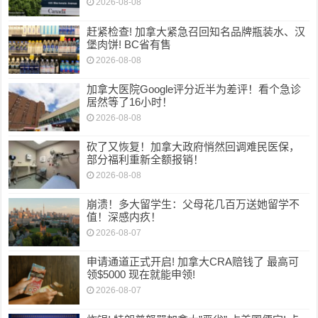
2026-08-08
赶紧检查! 加拿大紧急召回知名品牌瓶装水、汉
堡肉饼! BC省有售
2026-08-08
加拿大医院Google评分近半为差评！看个急诊
居然等了16小时！
2026-08-08
砍了又恢复！加拿大政府悄然回调难民医保，
部分福利重新全额报销！
2026-08-08
崩溃！多大留学生：父母花几百万送她留学不
值！深感内疚！
2026-08-07
申请通道正式开启! 加拿大CRA赔钱了 最高可
领$5000 现在就能申领!
2026-08-07