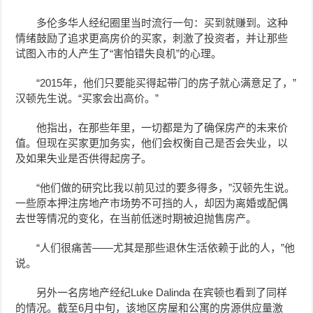
多伦多华人经纪圈里当时流行一句：买到就赚到。这种
情绪鼓励了追求更高房价的买家，刺激了投资者，并让那些
试图入市的人产生了“害怕错失良机”的心理。
“2015年，他们只要能买得起带门的房子就心满意足了，”
汉顿先生说。“买家会出高价。”
他指出，在那些年里，一切都是为了确保房产的未来价
值。但现在买家更加务实，他们会权衡自己是否会失业，以
及如果失业是否供得起房子。
“他们做的研究比我以前见过的要多得多，”汉顿先生说。
一些原本押注房地产市场势不可挡的人，却因为离婚或配偶
去世等情况的变化，在当前低迷时期被迫抛售房产。
“人们很痛苦——尤其是那些退休生活依赖于此的人，”他
说。
另外一名房地产经纪Luke Dalinda 在宾顿也看到了同样
的情况。截至6月中旬，该地区房屋和公寓的房源供应量激