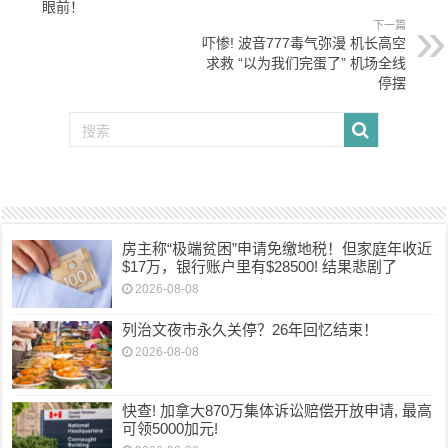
眼前！
下一篇
吓惨! 波音777毒气弥漫 机长高空
求救 “以为我们完蛋了” 机场全线
停摆
房主称“极端贫困”申请免缴地税！但家庭年收近
$17万，银行账户里有$28500! 结果悲剧了
2026-08-08
列治文夜市永久关停？26年回忆结束！
2026-08-08
快查! 加拿大870万集体诉讼赔偿开放申请, 最高
可领5000加元!