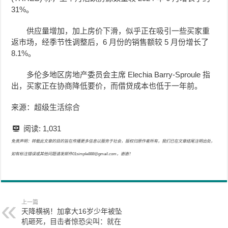
31%。
供应量增加，加上房价下滑，似乎正在吸引一些买家重
返市场，经季节性调整后，6 月份的销售额较 5 月份增长了
8.1%。
多伦多地区房地产委员会主席 Elechia Barry-Sproule 指
出，买家正在协商降低要价，而借贷成本也低于一年前。
来源：超级生活综合
阅读:
1,031
免责声明：转载此文章的目的旨在传播更多信息以服务于社会，版权归原作者所有，我们已在文章结尾注明出处，
如有标注错误或其他问题请发邮件01simple888@gmail.com，谢谢！
上一篇
天降横祸！加拿大16岁少年被坠
机砸死，目击者惊恐尖叫：就在