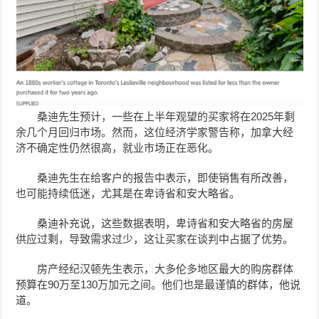
桑迪
先生预计，一些在上半年观望的买家将在2025年剩
余几个月回归市场。然而，这位经济学家警告称，加拿大经
济不确定性仍然很高，就业市场正在恶化。
桑迪
先生在给客户的报告中表示，即使销售有所改善，
也可能持续低迷，尤其是在卑诗省和安大略省。
桑迪
补充说，这些数据表明，卑诗省和安大略省的房屋
供应过剩，导致需求过少，这让买家在谈判中占据了优势。
房产经纪
汉顿
先生表示，大多伦多地区最大的购房群体
预算在90万至130万加元之间。他们也是最谨慎的群体，他说
道。