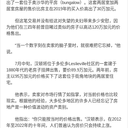
出了一套位于奥沙华的平房（
bungalow）。这套两居室加两
居室房屋的售价比房主在2019年的买入价高出了30万加元。
但这笔交易并没有给这对失望的夫妇带来多少安慰，因
为他们在三四年前曾目睹过类似的房子以高达120万加元的价
格售出。
“当一个数字刻在卖家的脑子里时，就很难把它忘掉，”他
说。
7月中旬，汉顿将位于多伦多Leslieville社区的一套建于
1880年代的老房子挂牌出售，要价89.9万加元。两年前，房
主以95万加元的价格买下了这套位于街角地块的两居室住
宅。
他表示，卖家对市场行情了如指掌，对当前价格也比较
现实。根据他的经验，大多伦多地区的许多人已经忘记了房
地产是一种价值波动的资产类别。
他指出：“你只能按当时的价格出售。”
汉顿表示，在2012
年至2022年的十年间，人们普遍认为房价只会持续上涨。