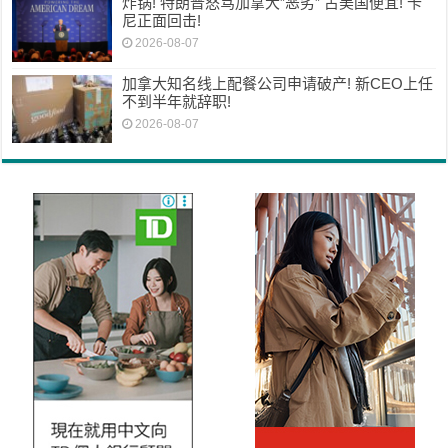
炸锅! 特朗普怒骂加拿大”恶劣” 占美国便宜! 卡
尼正面回击!
2026-08-07
加拿大知名线上配餐公司申请破产! 新CEO上任
不到半年就辞职!
2026-08-07