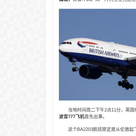
当地时间周二下午2点11分，英国伦敦
波音777飞机
首先出事。
这个BA2203航班原定是从伦敦