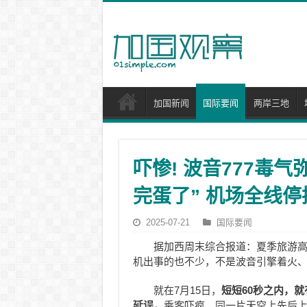
加国新闻
国际要闻
两岸三地
吓惨! 波音777毒气
完蛋了” 机场全线停
2025-07-21
国际要闻
据加西周末综合报道：夏季旅游
机出事的也不少，不是波音引擎着火
就在7月15日，
短短60秒之内，
延误，
乘客吓疯。同一片天空上先后上