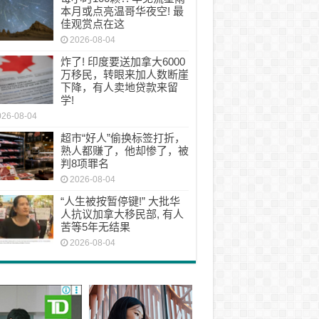
本月或点亮温哥华夜空! 最
佳观赏点在这
2026-08-04
炸了! 印度要送加拿大6000
万移民，转眼来加人数断崖
下降，有人卖地贷款来留
学!
026-08-04
超市“好人”偷换标签打折，
熟人都赚了，他却惨了，被
判8项罪名
2026-08-04
“人生被按暂停键!” 大批华
人抗议加拿大移民部, 有人
苦等5年无结果
2026-08-04