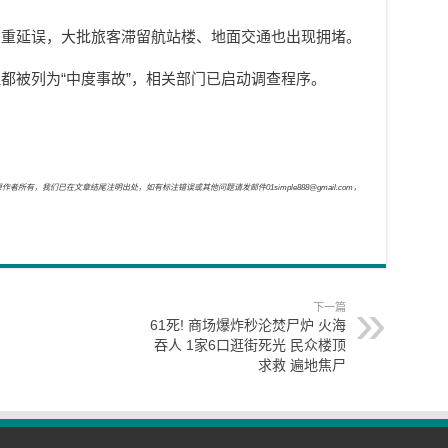
严重延误，大批旅客滞留航站楼、地面交通也出现拥堵。
都被列为“中度事故”，相关部门已启动调查程序。
，我们已在文章结尾注明出处，如有标注错误或其他问题请发邮件01simple888@gmail.com，
下一篇
61死! 商场爆炸秒沦焚尸炉 火海
吞人 1家6口逛街死光 民众楼顶
求救 遍地焦尸