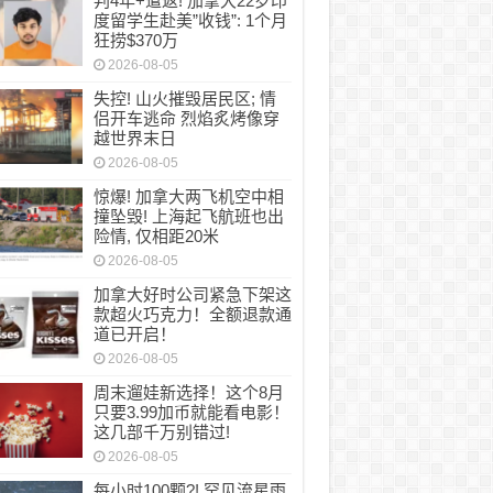
判4年+遣返! 加拿大22岁印
度留学生赴美”收钱”: 1个月
狂捞$370万
2026-08-05
失控! 山火摧毁居民区; 情
侣开车逃命 烈焰炙烤像穿
越世界末日
2026-08-05
惊爆! 加拿大两飞机空中相
撞坠毁! 上海起飞航班也出
险情, 仅相距20米
2026-08-05
加拿大好时公司紧急下架这
款超火巧克力！全额退款通
道已开启！
2026-08-05
周末遛娃新选择！这个8月
只要3.99加币就能看电影！
这几部千万别错过!
2026-08-05
每小时100颗?! 罕见流星雨