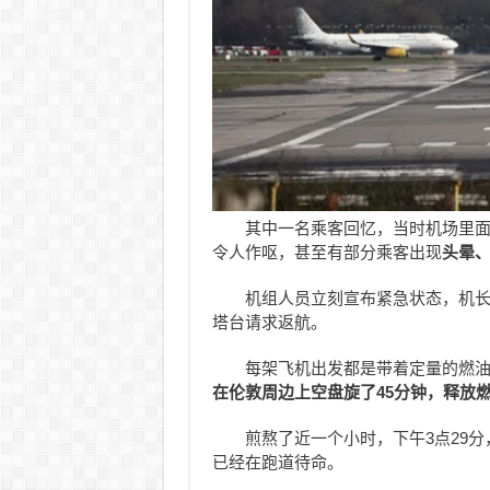
其中一名乘客回忆，当时机场里面
令人作呕，甚至有部分乘客出现
头晕
机组人员立刻宣布紧急状态，机
塔台请求返航。
每架飞机出发都是带着定量的燃
在伦敦周边上空盘旋了45分钟，释放
煎熬了近一个小时，下午3点29
已经在跑道待命。