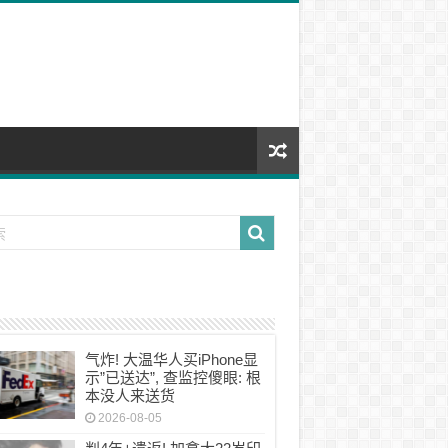
气炸! 大温华人买iPhone显
示”已送达”, 查监控傻眼: 根
本没人来送货
2026-08-05