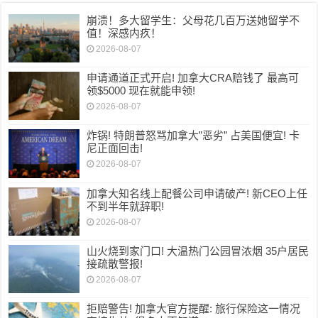
崩溃！多大留学生：父母花几百万送她留学不
值！深感内疚！
2026-08-07
申请通道正式开启! 加拿大CRA赔钱了 最高可
领$5000 现在就能申领!
2026-08-07
炸锅! 特朗普怒骂加拿大”恶劣” 占美国便宜! 卡
尼正面回击!
2026-08-07
加拿大知名线上配餐公司申请破产! 新CEO上任
不到半年就辞职!
2026-08-07
山火烧到家门口! 大温热门公园冒浓烟 35户居民
接疏散警报!
2026-08-07
拒赔警告! 加拿大官方提醒: 旅行保险这一情况