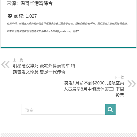
来源：温哥华港湾综合
阅读:
1,027
免责声明：转载此文章的目的旨在传播更多信息以服务于社会，版权归原作者所有，我们已在文章结尾注明出处，
如有标注错误或其他问题请发邮件01simple888@gmail.com，谢谢！
上一篇
明星硬汉猝死 豪宅外停满警车 特
朗普发文悼念 曾是一代传奇
下一篇
突发! 月薪不到$2000, 加航空乘
人员最早8月中旬集体罢工! 下周
投票