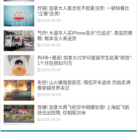
炸锅! 加拿大人直言吃不起麦当劳: 一顿快餐比
“正餐”还贵!
2026-08-06
气炸! 大温华人买iPhone显示”已送达”, 查监控傻
眼: 根本没人来送货
2026-08-05
判4年+遣返! 加拿大22岁印度留学生赴美”收钱”:
1个月狂捞$370万
2026-08-05
失控! 山火摧毁居民区; 情侣开车逃命 烈焰炙烤
像穿越世界末日
2026-08-05
惊爆! 加拿大两飞机空中相撞坠毁! 上海起飞航
班也出险情, 仅相距20米
2026-08-05