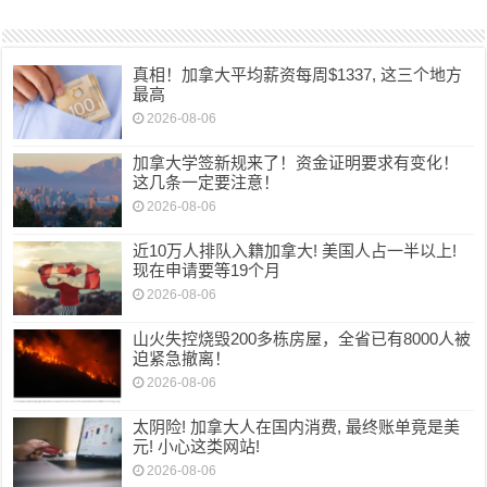
真相！加拿大平均薪资每周$1337, 这三个地方
最高
2026-08-06
加拿大学签新规来了！资金证明要求有变化！
这几条一定要注意！
2026-08-06
近10万人排队入籍加拿大! 美国人占一半以上!
现在申请要等19个月
2026-08-06
山火失控烧毁200多栋房屋，全省已有8000人被
迫紧急撤离！
2026-08-06
太阴险! 加拿大人在国内消费, 最终账单竟是美
元! 小心这类网站!
2026-08-06