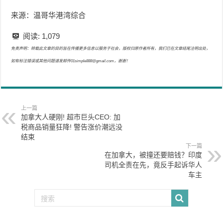
来源：温哥华港湾综合
阅读:
1,079
免责声明：转载此文章的目的旨在传播更多信息以服务于社会，版权归原作者所有，我们已在文章结尾注明出处，
如有标注错误或其他问题请发邮件01simple888@gmail.com，谢谢！
上一篇
加拿大人硬刚! 超市巨头CEO: 加
税商品销量狂降! 警告涨价潮远没
结束
下一篇
在加拿大，被撞还要赔钱？印度
司机全责在先，竟反手起诉华人
车主