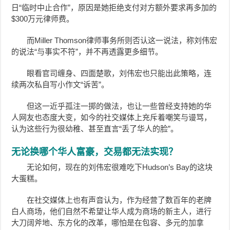
日“临时中止合作”，原因是她拒绝支付对方额外要求再多加的
$300万元律师费。
而Miller Thomson律师事务所则否认这一说法，称
刘伟宏
的说法“与事实不符”，并不再透露更多细节。
眼看官司缠身、四面楚歌，刘伟宏也只能出此策略，连
续两次私自写小作文“诉苦”。
但这一近乎孤注一掷的做法，也让
一些曾经支持她的华
人网友也态度大变，如今的社交媒体上充斥着嘲笑与谩骂，
认为这些行为很幼稚、甚至直言“丢了华人的脸”。
无论换哪个华人富豪，交易都无法实现？
无论如何，现在的刘伟宏很难吃下Hudson’s Bay的这块
大蛋糕。
在社交媒体上也有声音认为，作为经营了数百年的老牌
白人商场，他们自然不希望让华人成为商场的新主人，进行
大刀阔斧地、东方化的改革，哪怕是在包容、多元的加拿