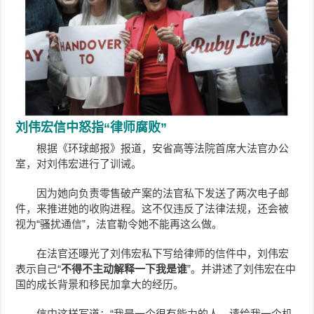
刘伟宏信中怒指“律师腐败”
根据《环球邮报》报道，安省高等法院首席大法官办公
室，对
刘伟宏
进行了训诫。
因为她向负责零售破产案的法官私下发送了两次电子邮
件，来推进她的收购进程。这不仅违反了法律法规，还会被
视为“骚扰通信”，法官勒令她不能再这么做。
在法官还曝光了
刘伟宏
私下写给律师的信件中，
刘伟宏
表示自己“
不得不主动解释一下我是谁
”。并讲述了
刘伟宏
在中
国的成长背景和移民加拿大的经历。
信中这样写道：“我是一个很有能力的人，请给我一个机