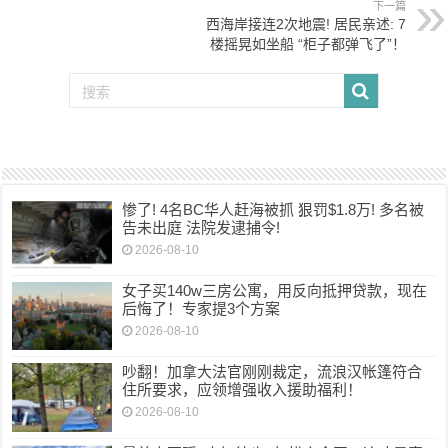
下一篇
西海岸接连2次地震! 居民亲述: 7
楼摇晃如坐船 “柜子都弹飞了”！
惨了! 4名BC华人赶海被抓 狠罚$1.8万! 多名被
告未出庭 法院发逮捕令!
2026-08-10
女子买140w三房公寓，用反向抵押贷款，现在
后悔了！专家提3个方案
2026-08-10
吵翻！加拿大法官刚刚裁定，流浪汉帐篷符合
住所要求，应领增强收入援助福利！
2026-08-10