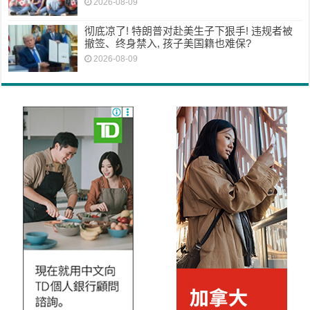
2026-08-09
彻底凉了! 特朗普对赴美生子下狠手! 违规者被
撤签、终身禁入, 孩子美国籍也难保?
2026-08-09