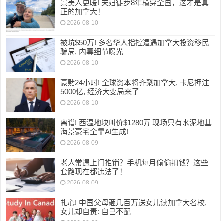
景美人更暖! 夫妇徒步8年横穿全国，这才是真
正的加拿大！
2026-08-10
被坑$50万! 多名华人指控遭遇加拿大投资移民
骗局, 内幕细节曝光
2026-08-10
豪赌24小时! 全球资本将齐聚加拿大, 卡尼押注
5000亿, 经济大变局来了
2026-08-10
离谱! 西温地块叫价$1280万 现场只有水泥地基
海景豪宅全靠AI生成!
2026-08-09
老人常遇上门推销？手机每月偷偷扣钱？这些
套路现在都违法了！
2026-08-09
扎心! 中国父母砸几百万送女儿读加拿大名校,
女儿却自责: 自己不配