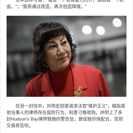
会。”；“我将通过改造，再次创造辉煌。”
在另一封信中，
刘伟宏则是
请求法官“维护正义”，暗指
其
他当事人的律师存在腐败行为，刻意刁难收购。并附上了多
封Hudson’s Bay律师致她的警告信，敦促她尽快配合，否则
交易将告吹。