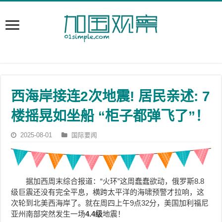
西海岸接连2次地震! 居民亲述: 7
楼摇晃如坐船 “柜子都弹飞了”！
2025-08-01
国际要闻
据加西周末综合报道：“火环”这周蠢蠢欲动，俄罗斯8.8
级巨震还没有完全平息，横跨太平洋的海啸预警才拉响，这
次轮到北美西海岸了。就在周四上午9点32分，美国加利福尼
亚州南部突然发生一场
4.4级
地震！