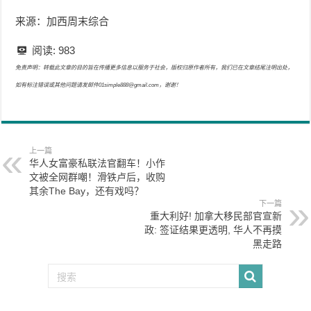
来源：加西周末综合
阅读:
983
免责声明：转载此文章的目的旨在传播更多信息以服务于社会，版权归原作者所有，我们已在文章结尾注明出处，
如有标注错误或其他问题请发邮件01simple888@gmail.com，谢谢！
上一篇
华人女富豪私联法官翻车！小作
文被全网群嘲！滑铁卢后，收购
其余The Bay，还有戏吗？
下一篇
重大利好! 加拿大移民部官宣新
政: 签证结果更透明, 华人不再摸
黑走路