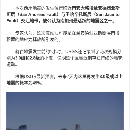
本次西岸地震的发生位置临近
南安大略段圣安德烈亚斯
断层（San Andreas Fault）与圣哈辛托断层（San Jacinto
Fault）交汇地带，被公认为南加州最活跃的地震区之一
。
专家认为，这次震动很可能是在圣安德烈亚斯断层南段
积蓄的地应力释放所引发的。
就在地震发生前约1小时，USGS还记录到了两次规模分
别为
3.0级和2.8级
的小震，说明这个区域近期存在持续的地壳
运动。
根据USGS最新预测，未来7天内这里再发生
3.0级或以上
地震的概率为49%
。