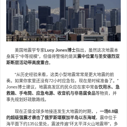
美国地震学专家
Lucy Jones博士
指出，虽然这次地震本
身属于“中等规模”，但值得警惕的是其
震中位置与圣安德烈亚
斯断层活动带高度重合
。
“从历史经验来看，这类小型地震常常是更大地震的前
奏。如果你家里还没有72小时应急包，现在是时候准备了。”
Jones博士建议，地震高发区的民众应在家中常备
饮用水、急
救箱、手电筒、应急电源、收音机与非易腐食品
等物资，并
事先规划好疏散路线。
现在正值全球多地接连发生大地震的时期，，
一场8.8级
的超级强震才袭击了俄罗斯堪察加半岛以东海域
，震中位于
海平面下约135公里处，震波传遍“环太平洋火山地震带”，多