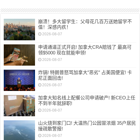
崩溃！多大留学生：父母花几百万送她留学不
值！深感内疚！
2026-08-07
申请通道正式开启! 加拿大CRA赔钱了 最高可
领$5000 现在就能申领!
2026-08-07
炸锅! 特朗普怒骂加拿大”恶劣” 占美国便宜! 卡
尼正面回击!
2026-08-07
加拿大知名线上配餐公司申请破产! 新CEO上任
不到半年就辞职!
2026-08-07
山火烧到家门口! 大温热门公园冒浓烟 35户居民
接疏散警报!
2026-08-07