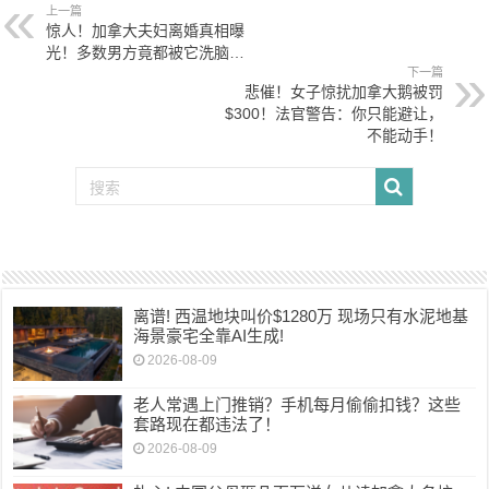
上一篇
惊人！加拿大夫妇离婚真相曝
光！多数男方竟都被它洗脑…
下一篇
悲催！女子惊扰加拿大鹅被罚
$300！法官警告：你只能避让，
不能动手！
离谱! 西温地块叫价$1280万 现场只有水泥地基
海景豪宅全靠AI生成!
2026-08-09
老人常遇上门推销？手机每月偷偷扣钱？这些
套路现在都违法了！
2026-08-09