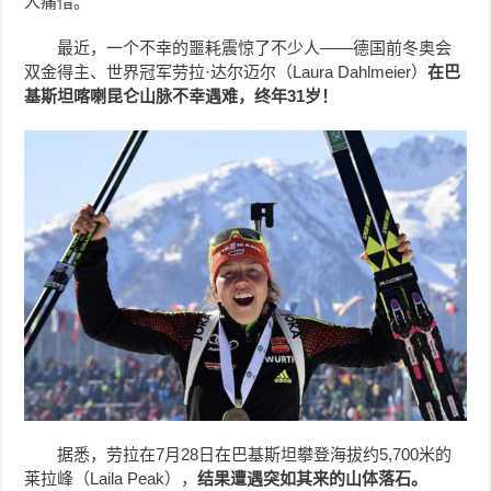
人痛惜。
最近，一个不幸的噩耗震惊了不少人——德国前冬奥会
双金得主、世界冠军劳拉·达尔迈尔（Laura Dahlmeier）
在巴
基斯坦喀喇昆仑山脉不幸遇难，终年31岁！
据悉，劳拉在7月28日在巴基斯坦攀登海拔约5,700米的
莱拉峰（Laila Peak），
结果遭遇突如其来的山体落石。