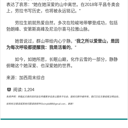
表达了哀思：“她在她深爱的山中离世。在2018年平昌冬奥会
上，劳拉书写历史，也将被永远铭记。”
劳拉生前就热爱自然，多次在险峻地带攀登成功，包括
勃朗峰、安第斯高峰及尼泊尔喜马拉雅山脉。
她曾说过，群山带给内心宁静。“
我之所以爱登山，是因
为每次呼吸都提醒我：我是活着的
。”
如今，如她所愿，长眠山巅，化作云雪的一部分，静静
俯瞰这个她深爱、也深爱她的世界。
来源：加西周末综合
阅读:
1,204
免责声明：转载此文章的目的旨在传播更多信息以服务于社会，版权归原作者所有，我们已在文章结尾注明出处，
如有标注错误或其他问题请发邮件01simple888@gmail.com，谢谢！