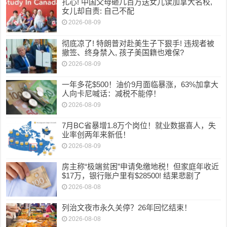
扎心! 中国父母砸几百万送女儿读加拿大名校,
女儿却自责: 自己不配
2026-08-09
彻底凉了! 特朗普对赴美生子下狠手! 违规者被
撤签、终身禁入, 孩子美国籍也难保?
2026-08-09
一年多花$500！油价9月面临暴涨，63%加拿大
人向卡尼喊话：减税不能停！
2026-08-09
7月BC省暴增1.8万个岗位！就业数据喜人，失
业率创两年来新低！
2026-08-09
房主称“极端贫困”申请免缴地税！但家庭年收近
$17万，银行账户里有$28500! 结果悲剧了
2026-08-08
列治文夜市永久关停？26年回忆结束！
2026-08-08