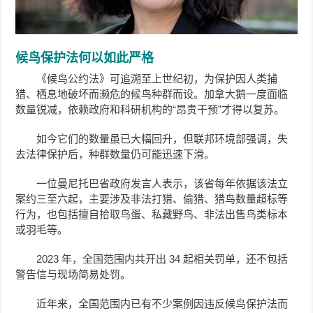
候鸟保护法何以如此严格
《候鸟公约法》可追溯至上世纪初，为保护因人类捕
猎、栖息地破坏而濒危的候鸟种群而设。加拿大鹅一度面临
数量锐减，依赖政府和科研机构的“昂贵干预”才得以复苏。
如今它们的数量虽已大幅回升，但联邦环境部强调，失
去法律保护后，种群数量仍可能迅速下滑。
一位曼尼托巴省政府发言人表示，该省每年依据该法立
案约三至六起，主要涉及非法打猎、偷猎、猎鸟数量超标等
行为，也包括擅自拾取鸟蛋、私藏野鸟、非法出售鸟类标本
或羽毛等。
2023 年，全国范围内共开出 34 起相关罚单，还不包括
警告信与现场简易处罚。
近年来，全国范围内已有不少案例因违反候鸟保护法而