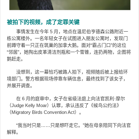
被拍下的视频，成了定罪关键
事情发生在今年 5 月，地点在温尼伯亨德森公路附近一
栋公寓楼外。一名年轻女子在试图进入朋友公寓时，发现门
前蹲守着一只正在筑巢的加拿大鹅。面对“霸占门口”的这位
“邻居”，她掏出皮革清洁剂瓶和一个雪锥，连扔两物，企图将
鹅赶走。
没想到，这一幕恰巧被路人拍下，视频随后被上报给环
境部门。警方根据现场停靠车辆信息，最终找到了该女子，
并展开调查。
在 6 月的庭审中，女子在省级法庭上向法官凯利·摩尔
（Judge Kelly Moar）认罪，承认违反了《候鸟公约法》
（Migratory Birds Convention Act）。
“我当时只是……只是想吓走它。”她在母亲陪同下向法官
解释。