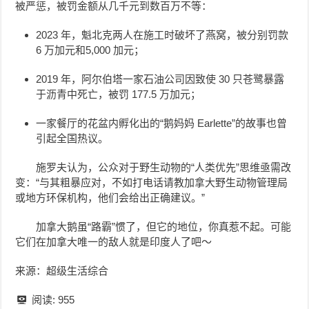
被严惩，被罚金额从几千元到数百万不等：
2023 年，魁北克两人在施工时破坏了燕窝，被分别罚款
6 万加元和5,000 加元；
2019 年，阿尔伯塔一家石油公司因致使 30 只苍鹭暴露
于沥青中死亡，被罚 177.5 万加元；
一家餐厅的花盆内孵化出的“鹅妈妈 Earlette”的故事也曾
引起全国热议。
施罗夫认为，公众对于野生动物的“人类优先”思维亟需改
变：“与其粗暴应对，不如打电话请教加拿大野生动物管理局
或地方环保机构，他们会给出正确建议。”
加拿大鹅虽“路霸”惯了，但它的地位，你真惹不起。可能
它们在加拿大唯一的敌人就是印度人了吧～
来源：超级生活综合
阅读:
955