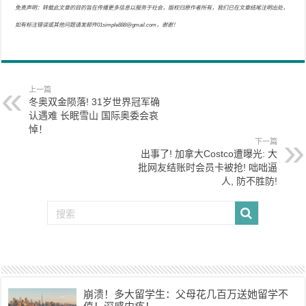
免责声明：转载此文章的目的旨在传播更多信息以服务于社会，版权归原作者所有，我们已在文章结尾注明出处，
如有标注错误或其他问题请发邮件01simple888@gmail.com，谢谢！
上一篇
冬奥双金陨落! 31岁世界冠军确
认遇难 长眠雪山 国际奥委会哀
悼！
下一篇
出事了! 加拿大Costco遭曝光: 大
批网友结账时会员卡被抢! 咄咄逼
人, 防不胜防!
崩溃！多大留学生：父母花几百万送她留学不