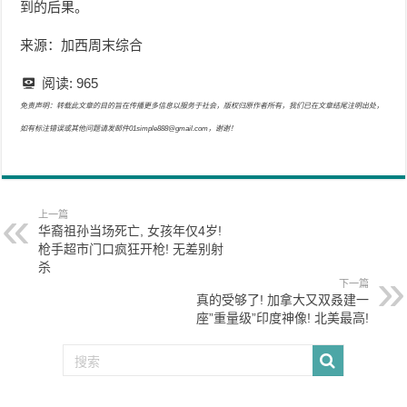
到的后果。
来源：加西周末综合
阅读:
965
免责声明：转载此文章的目的旨在传播更多信息以服务于社会，版权归原作者所有，我们已在文章结尾注明出处，
如有标注错误或其他问题请发邮件01simple888@gmail.com，谢谢！
上一篇
华裔祖孙当场死亡, 女孩年仅4岁!
枪手超市门口疯狂开枪! 无差别射
杀
下一篇
真的受够了! 加拿大又双叒建一
座”重量级”印度神像! 北美最高!