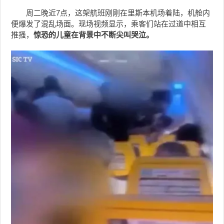
周二晚近7点，这架航班刚刚在里斯本机场着陆，机舱内
便爆发了混乱场面。现场视频显示，乘客们站在过道中相互
推搔，
惊恐的儿童在背景中不断尖叫哭泣。