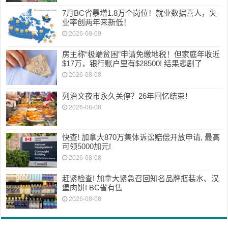
7月BC省暴增1.8万个岗位！就业数据喜人，失
业率创两年来新低！
2026-08-09
房主称“极端贫困”申请免缴地税！但家庭年收近
$17万，银行账户里有$28500! 结果悲剧了
2026-08-08
列治文夜市永久关停？26年回忆结束！
2026-08-08
快查! 加拿大870万集体诉讼赔偿开放申请, 最高
可领5000加元!
2026-08-08
赶紧检查! 加拿大紧急召回知名品牌瓶装水、汉
堡肉饼! BC省有售
2026-08-08