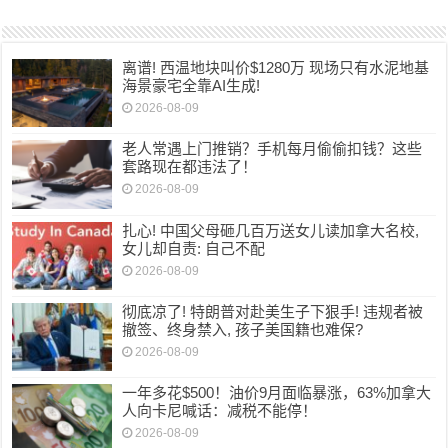
离谱! 西温地块叫价$1280万 现场只有水泥地基
海景豪宅全靠AI生成!
2026-08-09
老人常遇上门推销？手机每月偷偷扣钱？这些
套路现在都违法了！
2026-08-09
扎心! 中国父母砸几百万送女儿读加拿大名校,
女儿却自责: 自己不配
2026-08-09
彻底凉了! 特朗普对赴美生子下狠手! 违规者被
撤签、终身禁入, 孩子美国籍也难保?
2026-08-09
一年多花$500！油价9月面临暴涨，63%加拿大
人向卡尼喊话：减税不能停！
2026-08-09