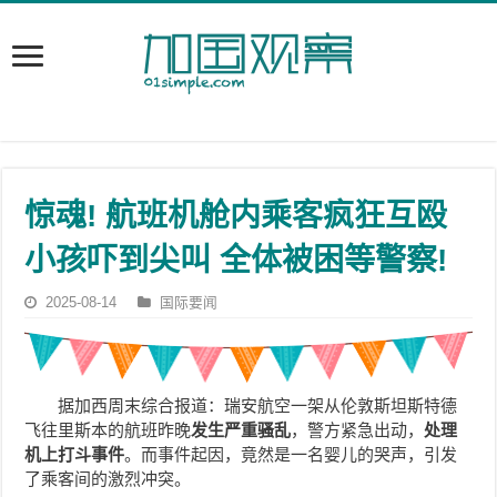
惊魂! 航班机舱内乘客疯狂互殴
小孩吓到尖叫 全体被困等警察!
2025-08-14
国际要闻
据加西周末综合报道：瑞安航空一架从伦敦斯坦斯特德
飞往里斯本的航班昨晚
发生严重骚乱
，警方紧急出动，
处理
机上打斗事件
。而事件起因，竟然是一名婴儿的哭声，引发
了乘客间的激烈冲突。