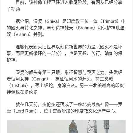
目前，该神像工程已经进入收尾阶段，有网友已经分享
了视频：
据介绍，湿婆（Shiva）是印度教三位一体（Trimurti）中
的毁灭与转化之神，与创造神梵天（Brahma）和保护神毗湿
奴（Vishnu）并列。
湿婆
代表毁灭旧世界以创造新世界的力量（毁灭不是坏
事，而是更新循环的一部分），也是冥想、苦行、瑜伽的保
护神。
湿婆的额头有第三只眼，象征智慧与毁灭之力。头发缠
着恒河女神（Ganga），象征恒河水的源头。持三叉戟
（Trishula），颈上缠蛇，身涂白灰。另一座北美最高的印度
神像也在多伦多
就在几天前，多伦多还落成了一座北美最高神像——罗
摩（Lord Ram），位于密西沙加的印度教文化遗产中心。