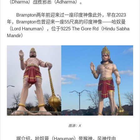
（Dharma）战胜邪恶（Adharma）。
Brampton两年前迎来过一座
印度神像
此外，早在2023
年，Brampton也曾迎来一座55尺高的印度神像——
哈奴曼
（Lord Hanuman），位于9225 The Gore Rd（Hindu Sabha
Mandir）
图源：X
据介绍，哈奴曼（Hanuman）是猴神，风神伐由