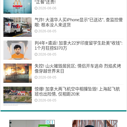
“正餐”还贵!
2026-08-06
气炸! 大温华人买iPhone显示”已送达”, 查监控傻
眼: 根本没人来送货
2026-08-05
判4年+遣返! 加拿大22岁印度留学生赴美”收钱”:
1个月狂捞$370万
2026-08-05
失控! 山火摧毁居民区; 情侣开车逃命 烈焰炙烤
像穿越世界末日
2026-08-05
惊爆! 加拿大两飞机空中相撞坠毁! 上海起飞航
班也出险情, 仅相距20米
2026-08-05