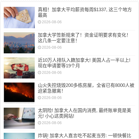
真相！加拿大平均薪资每周$1337, 这三个地方
最高
2026-08-06
加拿大学签新规来了！资金证明要求有变化！
这几条一定要注意！
2026-08-06
近10万人排队入籍加拿大! 美国人占一半以上!
现在申请要等19个月
2026-08-06
山火失控烧毁200多栋房屋，全省已有8000人被
迫紧急撤离！
2026-08-06
太阴险! 加拿大人在国内消费, 最终账单竟是美
元! 小心这类网站!
2026-08-06
炸锅! 加拿大人直言吃不起麦当劳: 一顿快餐比