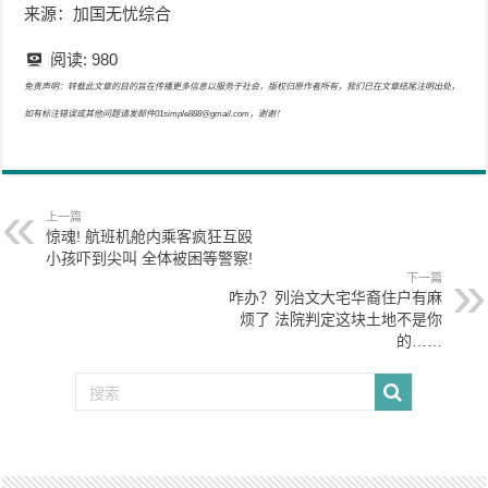
来源：加国无忧综合
阅读:
980
免责声明：转载此文章的目的旨在传播更多信息以服务于社会，版权归原作者所有，我们已在文章结尾注明出处，
如有标注错误或其他问题请发邮件01simple888@gmail.com，谢谢！
上一篇
惊魂! 航班机舱内乘客疯狂互殴
小孩吓到尖叫 全体被困等警察!
下一篇
咋办？列治文大宅华裔住户有麻
烦了 法院判定这块土地不是你
的……