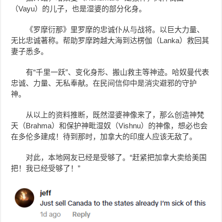
（Vayu）的儿子，也是湿婆的部分化身。
《罗摩衍那》里罗摩的忠诚仆从与战将。以巨大力量、
无比忠诚著称。帮助罗摩跨越大海到达楞伽（Lanka）救回其
妻子悉多。
有“千里一跃”、变化身形、搬山救主等神迹。
哈奴曼代表
忠诚、力量、无私奉献。在民间信仰中是消灾避邪的守护
神。
从以上的资料推断，既然湿婆神像来了，那么创造神
梵
天（Brahma）和保护神毗湿奴
（Vishnu）的神像，想必也会
在多伦多建成！待到那时，加拿大的印度人应该无敌了。
对此，本地网友已经是受够了。“赶紧把加拿大卖给美国
把！我已经受够了！”