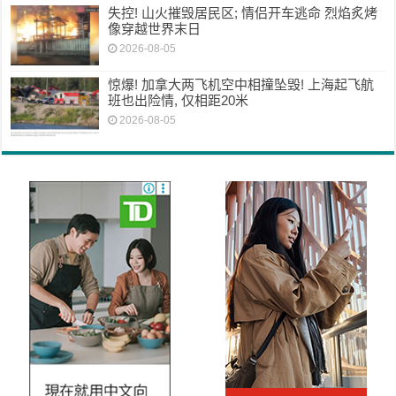
失控! 山火摧毁居民区; 情侣开车逃命 烈焰炙烤
像穿越世界末日
2026-08-05
惊爆! 加拿大两飞机空中相撞坠毁! 上海起飞航
班也出险情, 仅相距20米
2026-08-05