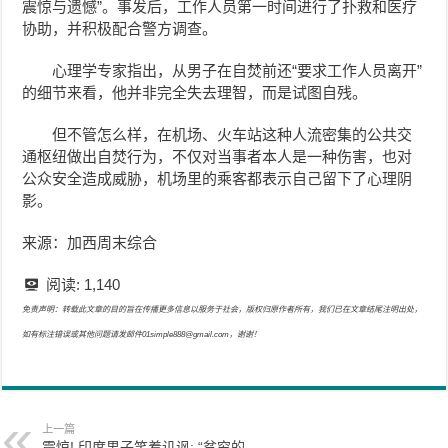
震惊与遗憾”。事发后，工作人员第一时间进行了扑救和医疗
协助，并积极配合警方调查。
心理学专家指出，从男子在自焚前还“要求工作人员离开”
的细节来看，他并非完全失去理智，而是试图自残。
但不管怎么样，在机场、火车站这种人流密集的公共交
通枢纽做出自焚行为，不仅对当事者本人是一种伤害，也对
公众安全造成威胁，机场里的乘客都表示自己留下了心理阴
影。
来源：加西周末综合
阅读:
1,140
免责声明：转载此文章的目的旨在传播更多信息以服务于社会，版权归原作者所有，我们已在文章结尾注明出处，
如有标注错误或其他问题请发邮件01simple888@gmail.com，谢谢！
上一篇
震惊! 印度男子笑着讥讽: “贫穷的