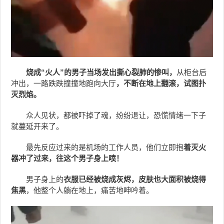
烧成“火人”的男子当场发出撕心裂肺的惨叫，
从柜台后
冲出，一路跌跌撞撞地跑向大厅
，不断在地上翻滚，试图扑
灭烈焰。
众人见状，都被吓掉了魂，纷纷退让，恐慌情绪一下子
就蔓延开来了。
最先反应过来的是机场的工作人员，他们立即抱
着灭火
器冲了过来，往这个男子身上喷！
男子身上的
衣服已经被烧成灰烬，皮肤也大面积被烧得
焦黑
，他整个人躺在地上，痛苦地呻吟着。