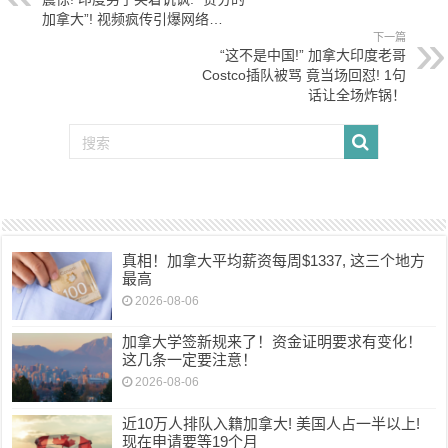
加拿大”! 视频疯传引爆网络…
下一篇
“这不是中国!” 加拿大印度老哥
Costco插队被骂 竟当场回怼! 1句
话让全场炸锅！
真相！加拿大平均薪资每周$1337, 这三个地方
最高
2026-08-06
加拿大学签新规来了！资金证明要求有变化！
这几条一定要注意！
2026-08-06
近10万人排队入籍加拿大! 美国人占一半以上!
现在申请要等19个月