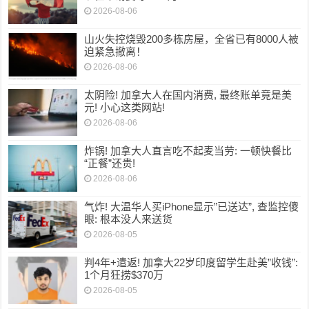
2026-08-06
山火失控烧毁200多栋房屋，全省已有8000人被
迫紧急撤离！
2026-08-06
太阴险! 加拿大人在国内消费, 最终账单竟是美
元! 小心这类网站!
2026-08-06
炸锅! 加拿大人直言吃不起麦当劳: 一顿快餐比
“正餐”还贵!
2026-08-06
气炸! 大温华人买iPhone显示”已送达”, 查监控傻
眼: 根本没人来送货
2026-08-05
判4年+遣返! 加拿大22岁印度留学生赴美”收钱”:
1个月狂捞$370万
2026-08-05