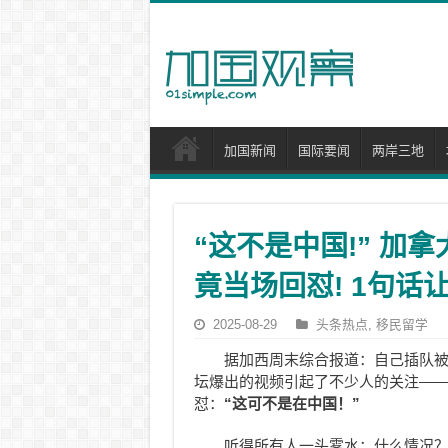
加国新闻
国际要闻
两岸三地
“这不是中国!” 加拿
竟当场回怼! 1句话
2025-08-29
头条热点
,
移民留学
据加西周末综合报道：自己插队
坛爆出的视频引起了不少人的关注——一
怼：
“这可不是在中国！”
听得所有人一头雾水：什么情况