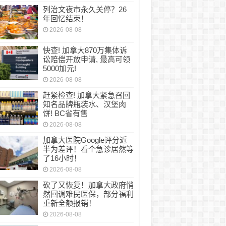
列治文夜市永久关停？26
年回忆结束！
2026-08-08
快查! 加拿大870万集体诉
讼赔偿开放申请, 最高可领
5000加元!
2026-08-08
赶紧检查! 加拿大紧急召回
知名品牌瓶装水、汉堡肉
饼! BC省有售
2026-08-08
加拿大医院Google评分近
半为差评！看个急诊居然等
了16小时！
2026-08-08
砍了又恢复！加拿大政府悄
然回调难民医保，部分福利
重新全额报销！
2026-08-08