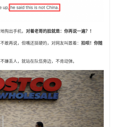
豫地掏出手机，
对着老哥的脸就是：你再说一遍？！
，不敢再说，但嘴还挺硬的，对网友叫嚣着：
拍呗！你随
也不嫌丢人，就站在队伍旁边，不肯动弹。