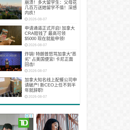
崩溃！多大留学生：父母花
几百万送她留学不值！深感
内疚！
2026-08-07
申请通道正式开启! 加拿大
CRA赔钱了 最高可领
$5000 现在就能申领!
2026-08-07
炸锅! 特朗普怒骂加拿大”恶
劣” 占美国便宜! 卡尼正面
回击!
2026-08-07
加拿大知名线上配餐公司申
请破产! 新CEO上任不到半
年就辞职!
2026-08-07