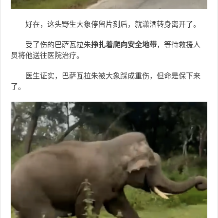
好在，这头野生大象停留片刻后，就潇洒转身离开了。
受了伤的巴萨瓦拉朱
挣扎着爬向安全地带
，等待救援人
员将他送往医院治疗。
医生证实，巴萨瓦拉朱被大象踩成重伤，但命是保下来
了。