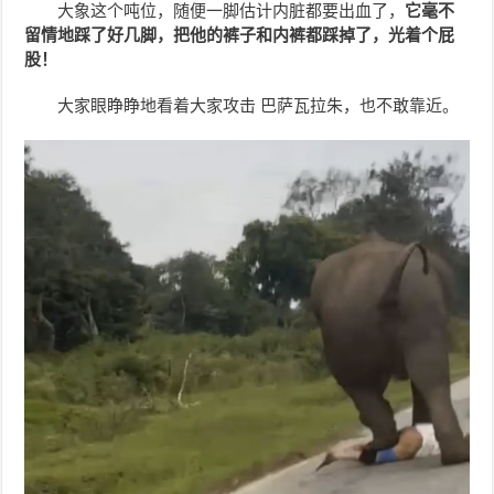
大象这个吨位，随便一脚估计内脏都要出血了，
它毫不
留情地踩了好几脚，把他的裤子和内裤都踩掉了，光着个屁
股！
大家眼睁睁地看着大家攻击 巴萨瓦拉朱，也不敢靠近。