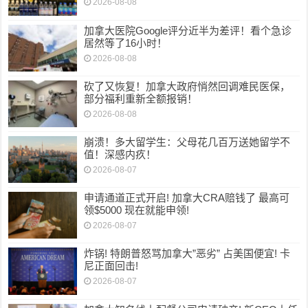
2026-08-08
加拿大医院Google评分近半为差评！看个急诊
居然等了16小时！
2026-08-08
砍了又恢复！加拿大政府悄然回调难民医保，
部分福利重新全额报销！
2026-08-08
崩溃！多大留学生：父母花几百万送她留学不
值！深感内疚！
2026-08-07
申请通道正式开启! 加拿大CRA赔钱了 最高可
领$5000 现在就能申领!
2026-08-07
炸锅! 特朗普怒骂加拿大”恶劣” 占美国便宜! 卡
尼正面回击!
2026-08-07