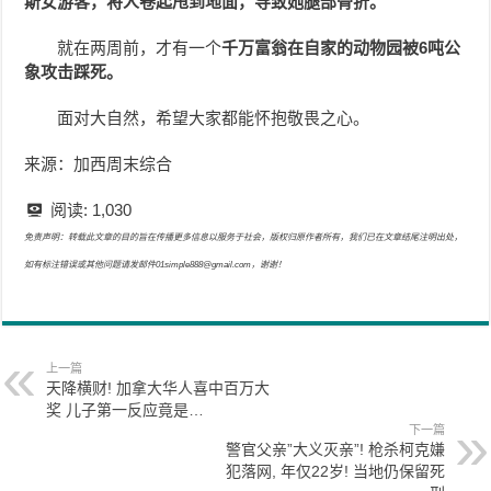
斯女游客，将人卷起甩到地面，导致她腿部骨折。
就在两周前，才有一个
千万富翁在自家的动物园被6吨公
象攻击踩死。
面对大自然，希望大家都能怀抱敬畏之心。
来源：加西周末综合
阅读:
1,030
免责声明：转载此文章的目的旨在传播更多信息以服务于社会，版权归原作者所有，我们已在文章结尾注明出处，
如有标注错误或其他问题请发邮件01simple888@gmail.com，谢谢！
上一篇
天降横财! 加拿大华人喜中百万大
奖 儿子第一反应竟是…
下一篇
警官父亲”大义灭亲”! 枪杀柯克嫌
犯落网, 年仅22岁! 当地仍保留死