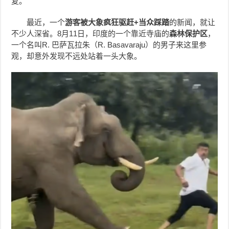
复。
最近，一个
游客被大象疯狂驱赶+当众踩踏
的新闻，就让
不少人深省。8月11日，印度的一个靠近寺庙的
森林保护区
，
一个名叫R. 巴萨瓦拉朱（R. Basavaraju）的男子来这里参
观，却意外发现不远处站着一头大象。