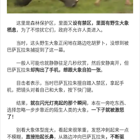
这里是森林保护区，里面又
设有禁区，里面有野生大象
栖息
，为了不惊扰它们，政府不允许人类进入。
当时，这头野生大象正闲地在路边吃胡萝卜，没想到被
巴萨瓦拉朱捕捉到了这一幕。
一般人可能也就静静驻足几秒欣赏，然后安静离开，但
巴萨瓦拉朱
却掏出了手机，想跟大象自拍一张
。
目击者表示，当时巴萨瓦拉朱擅自踏入禁区，拿起手
机，把镜头对着自己和大象，按下快门键。
结果，
就在闪光灯亮起的那个瞬间
，本在一旁吃东西、
选择忽略一步步靠近的陌生人类的大象，
一下子就被激怒
了！
别看大象体型庞大，看起来很笨重，发怒冲刺起来一点
不模糊，
直接抬起长鼻
，从路边冲向巴萨瓦拉朱
，不断驱