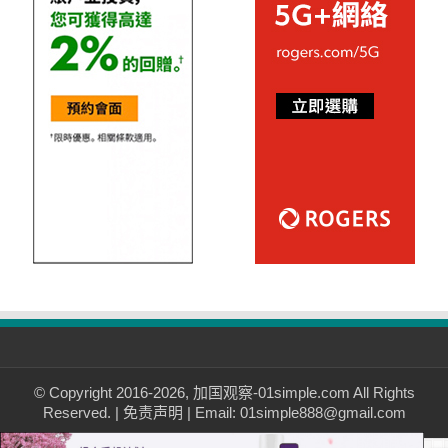
© Copyright 2016-2026, 加国观察-01simple.com All Rights
Reserved. |
免责声明
| Email: 01simple888@gmail.com