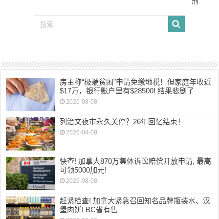
刑
房主称“极端贫困”申请免缴地税！但家庭年收近
$17万，银行账户里有$28500! 结果悲剧了
2026-08-08
列治文夜市永久关停？26年回忆结束！
2026-08-08
快查! 加拿大870万集体诉讼赔偿开放申请, 最高
可领5000加元!
2026-08-08
赶紧检查! 加拿大紧急召回知名品牌瓶装水、汉
堡肉饼! BC省有售