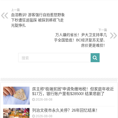
上一篇
血泪教训! 游客强行自拍惹怒野象
下秒遭狂追猛踩 被踩到裤衩飞走
光腚挣扎
下一篇
万人嫌的省长！尹大卫支持率几
乎全国垫底！BC经济复苏无望、
房价更是难控！
房主称“极端贫困”申请免缴地税！但家庭年收近
$17万，银行账户里有$28500! 结果悲剧了
2026-08-08
列治文夜市永久关停？26年回忆结束！
2026-08-08