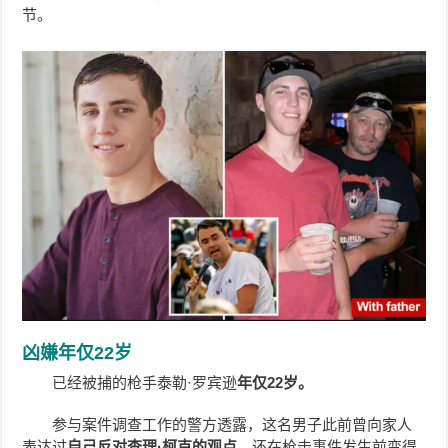
节。
凶嫌年仅22岁
已经被捕的枪手泰勒·罗宾逊
年仅22岁。
参与案件调查工作的警方透露，这名男子此前曾向家人
表达过
自己反对查理·柯克的观点，
还在枪击事件发生前变得