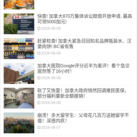
快查! 加拿大870万集体诉讼赔偿开放申请, 最高
可领5000加元!
2026-08-08
赶紧检查! 加拿大紧急召回知名品牌瓶装水、汉
堡肉饼! BC省有售
2026-08-08
加拿大医院Google评分近半为差评！看个急诊
居然等了16小时！
2026-08-08
砍了又恢复！加拿大政府悄然回调难民医保，
部分福利重新全额报销！
2026-08-08
崩溃！多大留学生：父母花几百万送她留学不
值！深感内疚！
2026-08-07