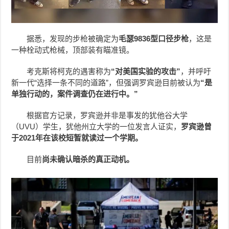
据悉，发现的步枪被确定为
毛瑟9836型口径步枪
，这是
一种栓动式枪械，顶部装有瞄准镜。
考克斯将柯克的遇害称为
“对美国实验的攻击”
，并呼吁
新一代“选择一条不同的道路”，但强调罗宾逊目前被认为
“是
单独行动的，案件调查仍在进行中。”
根据官方记录，罗宾逊并非是事发的犹他谷大学
（UVU）学生，犹他州立大学的一位发言人证实，
罗宾逊曾
于2021年在该校短暂就读过一个学期。
目前
尚未确认暗杀的真正动机。