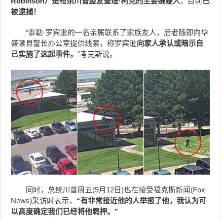
Robinson）是枪杀川普盟友查理·柯克的主要嫌疑人
，目前
已
被逮捕！
“泰勒·罗宾逊的一名亲属联系了家族友人，后者随即向华
盛顿县警长办公室提供线索，称罗宾逊
向家人承认或暗示自
己实施了这起事件。
”考克斯说。
同时，总统川普周五(9月12日)也在接受福克斯新闻(Fox
News)采访时表示，
“有非常接近他的人举报了他，我认为可
以高度确定我们已经将他羁押。”