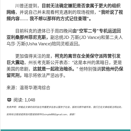
川普还提到，
目前无法确定嫌犯是否隶属于更大的组织
网络
，并说自己并未观看柯克遇刺的现场视频，
“我听说了视
频内容…… 我不想以那样的方式记住查理”。
目前科克的遗体已于周四晚间
由“空军二号”专机运送回
亚利桑那州菲尼克斯，
副总统JD·万斯(JD Vance)和第二夫人
乌莎·万斯(Usha Vance)陪同灵柩返回。
更加值得关注的是，
柯克的离世在全美保守派阵营引发
巨大震动
，州长考克斯公开表态：“这是本州的黑暗日，更是
美国的悲剧，
这就是一起政治暗杀。
” 他特别强调
犹他州仍保
留死刑，
暗示将依法严惩凶手。
来源：温哥华港湾综合
阅读:
1,048
免责声明：转载此文章的目的旨在传播更多信息以服务于社会，版权归原作者所有，我们已在文章结尾注明出处，
如有标注错误或其他问题请发邮件01simple888@gmail.com，谢谢！