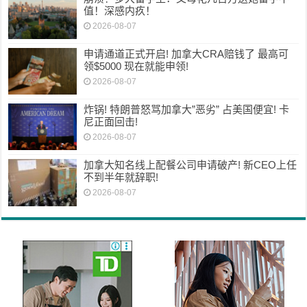
值！深感内疚！
2026-08-07
申请通道正式开启! 加拿大CRA赔钱了 最高可
领$5000 现在就能申领!
2026-08-07
炸锅! 特朗普怒骂加拿大”恶劣” 占美国便宜! 卡
尼正面回击!
2026-08-07
加拿大知名线上配餐公司申请破产! 新CEO上任
不到半年就辞职!
2026-08-07