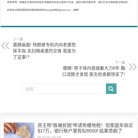
免责声明：转载此文章的目的旨在传播更多信息以服务于社会，版权归原作者所有，我们已在文章结尾注明出处，
如有标注错误或其他问题请发邮件01simple888@gmail.com，谢谢！
上一篇
震撼画面! 特朗普专机内向老婆怒
挥手指 夫妇隔桌激烈交锋 竟是为
了这事!?
下一篇
傻眼! 男子体内竟插着大刀8年 胸
口流脓才发现 医生检查都惊呆了!
房主称“极端贫困”申请免缴地税！但家庭年收近
$17万，银行账户里有$28500! 结果悲剧了
2026-08-08