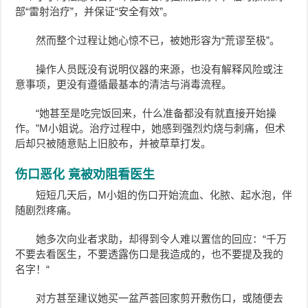
部“雷射治疗”，并保证“安全有效”。
然而整个过程让她心惊不已，被她形容为“荒谬至极”。
操作人员既没有说明仪器的来源，也没有解释风险或注
意事项，更没有遵循最基本的清洁与消毒流程。
“她甚至是吃完饭回来，什么准备都没有就直接开始操
作。”M小姐说。治疗过程中，她感到强烈灼烧与刺痛，但术
后却只被随意贴上旧胶布，并被草草打发。
伤口恶化 竟被劝阻看医生
短短几天后，M小姐的伤口开始流血、化脓、起水泡，伴
随剧烈疼痛。
她多次向业者求助，却得到令人难以置信的回应：“千万
不要去看医生，不要透露伤口是我造成的，也不要提及我的
名字！“
对方甚至建议她买一盆芦荟回家剪开敷伤口，或随便去