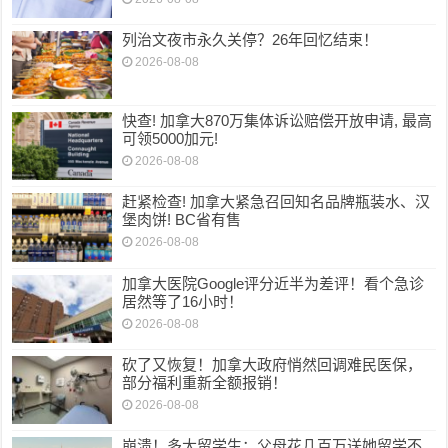
列治文夜市永久关停？26年回忆结束！
2026-08-08
快查! 加拿大870万集体诉讼赔偿开放申请, 最高
可领5000加元!
2026-08-08
赶紧检查! 加拿大紧急召回知名品牌瓶装水、汉
堡肉饼! BC省有售
2026-08-08
加拿大医院Google评分近半为差评！看个急诊
居然等了16小时！
2026-08-08
砍了又恢复！加拿大政府悄然回调难民医保，
部分福利重新全额报销！
2026-08-08
崩溃！多大留学生：父母花几百万送她留学不