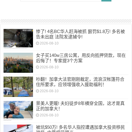
惨了! 4名BC华人赶海被抓 狠罚$1.8万! 多名被
告未出庭 法院发逮捕令!
2026-08-10
女子买140w三房公寓，用反向抵押贷款，现在
后悔了！专家提3个方案
2026-08-10
吵翻！加拿大法官刚刚裁定，流浪汉帐篷符合
住所要求，应领增强收入援助福利！
2026-08-10
景美人更暖! 夫妇徒步8年横穿全国，这才是真
正的加拿大！
2026-08-10
被坑$50万! 多名华人指控遭遇加拿大投资移民