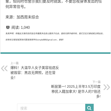
象，但同时也警示我们要及时就医，不要忽视身体发出的任
何异常信号。
来源：加西周末综合
阅读:
1,040
免责声明：转载此文章的目的旨在传播更多信息以服务于社会，版权归原作者所有，我们已在文章结尾注明出处，
如有标注错误或其他问题请发邮件01simple888@gmail.com，谢谢！
上一篇
爆料！大温华人女子美容祛痣反
被毁容：黑店无牌照，还在营
业！
下一篇
断层第一! 2025上半年3.5万印度
移民入籍加拿大! 是华人的7倍还
多!