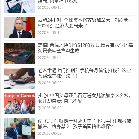
骗局, 内幕细节曝光
2026-08-10
豪赌24小时! 全球资本将齐聚加拿大, 卡尼押注
5000亿, 经济大变局来了
2026-08-10
离谱! 西温地块叫价$1280万 现场只有水泥地基
海景豪宅全靠AI生成!
2026-08-09
老人常遇上门推销？手机每月偷偷扣钱？这些
套路现在都违法了！
2026-08-09
扎心! 中国父母砸几百万送女儿读加拿大名校,
女儿却自责: 自己不配
2026-08-09
彻底凉了! 特朗普对赴美生子下狠手! 违规者被
撤签、终身禁入, 孩子美国籍也难保?
2026-08-09