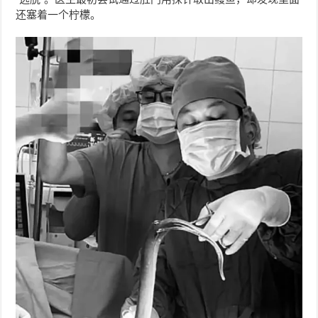
还塞着一个柠檬。