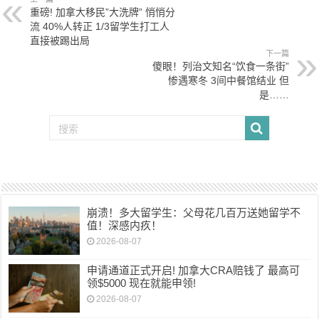
重磅! 加拿大移民”大洗牌” 悄悄分
流 40%人转正 1/3留学生打工人
直接被踢出局
下一篇
傻眼！列治文知名“饮食一条街”
惨遇寒冬 3间中餐馆结业 但
是……
崩溃！多大留学生：父母花几百万送她留学不
值！深感内疚！
2026-08-07
申请通道正式开启! 加拿大CRA赔钱了 最高可
领$5000 现在就能申领!
2026-08-07