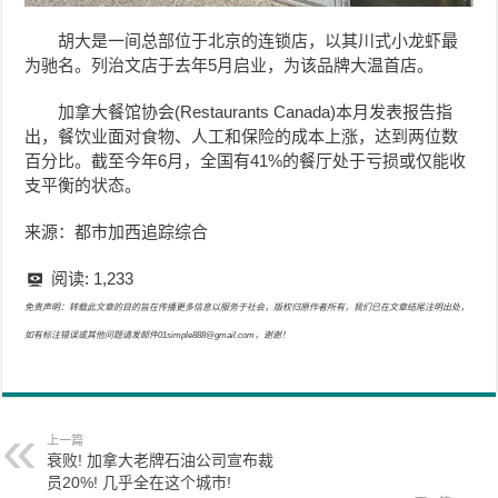
胡大是一间总部位于北京的连锁店，以其川式小龙虾最
为驰名。列治文店于去年5月启业，为该品牌大温首店。
加拿大餐馆协会(Restaurants Canada)本月发表报告指
出，餐饮业面对食物、人工和保险的成本上涨，达到两位数
百分比。截至今年6月，全国有41%的餐厅处于亏损或仅能收
支平衡的状态。
来源：都市加西追踪综合
阅读:
1,233
免责声明：转载此文章的目的旨在传播更多信息以服务于社会，版权归原作者所有，我们已在文章结尾注明出处，
如有标注错误或其他问题请发邮件01simple888@gmail.com，谢谢！
上一篇
衰败! 加拿大老牌石油公司宣布裁
员20%! 几乎全在这个城市!