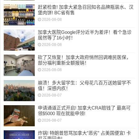
赶紧检查! 加拿大紧急召回知名品牌瓶装水、汉
堡肉饼! BC省有售
2026-08-08
加拿大医院Google评分近半为差评！看个急诊
居然等了16小时！
2026-08-08
砍了又恢复！加拿大政府悄然回调难民医保，
部分福利重新全额报销！
2026-08-08
崩溃！多大留学生：父母花几百万送她留学不
值！深感内疚！
2026-08-07
申请通道正式开启! 加拿大CRA赔钱了 最高可
领$5000 现在就能申领!
2026-08-07
炸锅! 特朗普怒骂加拿大”恶劣” 占美国便宜! 卡
尼正面回击!