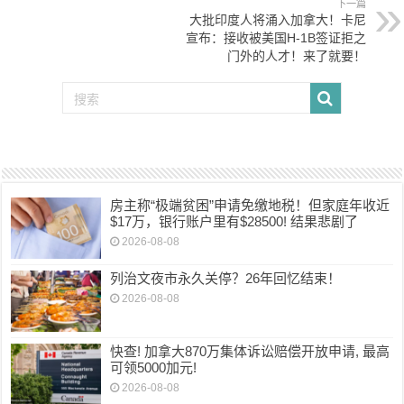
下一篇
大批印度人将涌入加拿大！卡尼
宣布：接收被美国H-1B签证拒之
门外的人才！来了就要！
房主称“极端贫困”申请免缴地税！但家庭年收近
$17万，银行账户里有$28500! 结果悲剧了
2026-08-08
列治文夜市永久关停？26年回忆结束！
2026-08-08
快查! 加拿大870万集体诉讼赔偿开放申请, 最高
可领5000加元!
2026-08-08