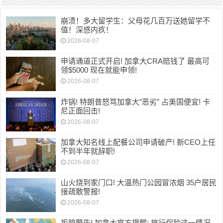
崩溃！多大留学生：父母花几百万送她留学不
值！深感内疚！
2026-08-07
申请通道正式开启! 加拿大CRA赔钱了 最高可
领$5000 现在就能申领!
2026-08-07
炸锅! 特朗普怒骂加拿大”恶劣” 占美国便宜! 卡
尼正面回击!
2026-08-07
加拿大知名线上配餐公司申请破产! 新CEO上任
不到半年就辞职!
2026-08-07
山火烧到家门口! 大温热门公园冒浓烟 35户居民
接疏散警报!
2026-08-07
拒赔警告! 加拿大官方提醒: 旅行保险这一情况