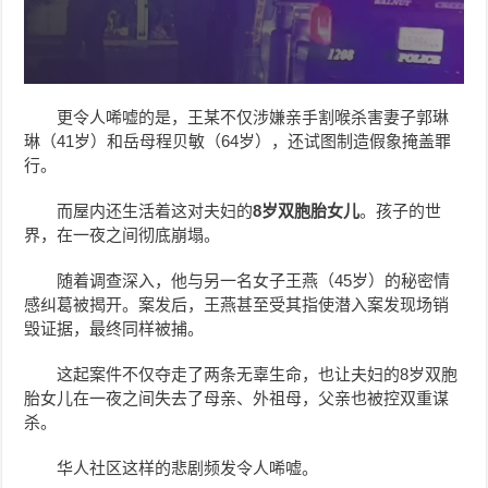
更令人唏嘘的是，王某不仅涉嫌亲手割喉杀害妻子郭琳
琳（41岁）和岳母程贝敏（64岁），还试图制造假象掩盖罪
行。
而屋内还生活着这对夫妇的
8岁双胞胎女儿
。孩子的世
界，在一夜之间彻底崩塌。
随着调查深入，他与另一名女子王燕（45岁）的秘密情
感纠葛被揭开。案发后，王燕甚至受其指使潜入案发现场销
毁证据，最终同样被捕。
这起案件不仅夺走了两条无辜生命，也让夫妇的8岁双胞
胎女儿在一夜之间失去了母亲、外祖母，父亲也被控双重谋
杀。
华人社区这样的悲剧频发令人唏嘘。