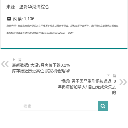
来源：温哥华港湾综合
阅读:
1,106
免责声明：转载此文章的目的旨在传播更多信息以服务于社会，版权归原作者所有，我们已在文章结尾注明出处，
如有标注错误或其他问题请发邮件01simple888@gmail.com，谢谢！
上一篇
最新数据! 大温9月房价下跌3.2%
库存接近历史高位 买家机会难得!
下一篇
愤怒! 男子因严重刑犯被遣返, 8
年仍滞留加拿大! 自由党成众矢之
的